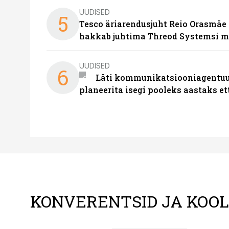
UUDISED
5
Tesco äriarendusjuht Reio Orasmäe 
hakkab juhtima Threod Systemsi 
UUDISED
6
Läti kommunikatsiooniagentuur
planeerita isegi pooleks aastaks et
KONVERENTSID JA KOO