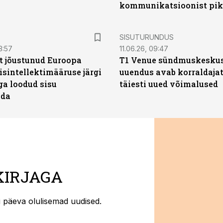
kommunikatsioonist pik
ST
SISUTURUNDUS
3:57
11.06.26, 09:47
t jõustunud Euroopa
T1 Venue sündmuskesku
isintellektimääruse järgi
uuendus avab korraldajat
ga loodud sisu
täiesti uued võimalused
ada
KIRJAGA
ti päeva olulisemad uudised.