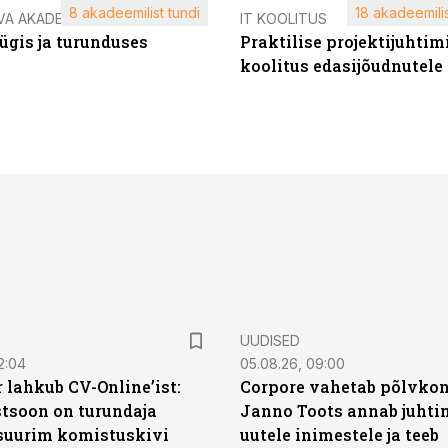
8 akadeemilist tundi
18 akadeemilis
VA AKADEEMIA
IT KOOLITUS
ügis ja turunduses
Praktilise projektijuhtim
koolitus edasijõudnutele
UUDISED
2:04
05.08.26, 09:00
 lahkub CV-Online’ist:
Corpore vahetab põlvkon
soon on turundaja
Janno Toots annab juhti
 suurim komistuskivi
uutele inimestele ja teeb