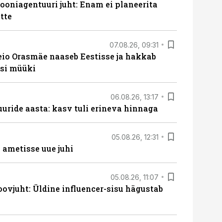
oniagentuuri juht: Enam ei planeerita
tte
07.08.26, 09:31
eio Orasmäe naaseb Eestisse ja hakkab
si müüki
06.08.26, 13:17
uride aasta: kasv tuli erineva hinnaga
05.08.26, 12:31
ametisse uue juhi
05.08.26, 11:07
ovjuht: Üldine influencer-sisu hägustab