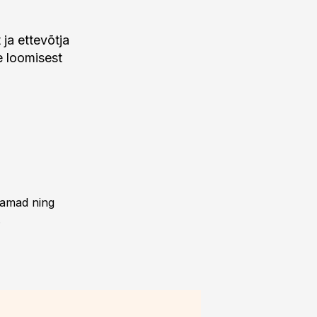
ja ettevõtja
e loomisest
ivamad ning
.