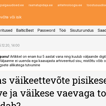
palgauudised.ee
raamatupidaja.ee
aritehnoloogia.ee
toostusuudis
Infopank
Radar
ritused
BalticBest
Password
Töö
Sisuturundus
Saad
5.12.20, 14:00
panu!
Artikkel on enam kui 5 aastat vana ning kuulub väljaande digi
. Väljaanne ei uuenda ega kaasajasta arhiveeritud sisu, mistõttu võib ol
sete allikatega tutvumine
s väikeettevõte pisikes
ve ja väikese vaevaga to
ndab?