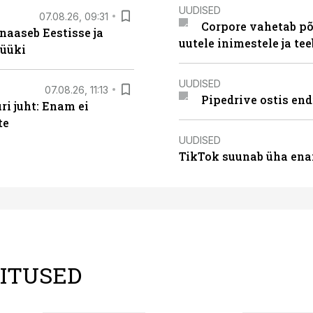
UUDISED
07.08.26, 09:31
Corpore vahetab põ
naaseb Eestisse ja
uutele inimestele ja t
müüki
UUDISED
07.08.26, 11:13
Pipedrive ostis end
i juht: Enam ei
te
UUDISED
TikTok suunab üha ena
LITUSED