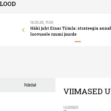
 LOOD
14.05.26, 11:00
Häki juht Einar Tiimla: strateegia anna
loovusele ruumi juurde
Nädal
VIIMASED U
UUDISED