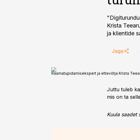
"Digiturundu
Krista Teear
ja klientide 
Jaga
Raamatupidamisekspert ja ettevõtja Krista Teearu 
Juttu tuleb ka
mis on ta sell
Kuula saadet si