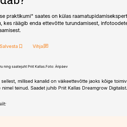
se praktikumi" saates on külas raamatupidamisekspert 
u, kes räägib enda ettevõtte turundamisest, infotoodet
saamisest.
Salvesta
Vihja
ning saatejuht Priit Kallas.
Foto:
Äripäev
 sellest, millised kanalid on väikeettevõtte jaoks kõige toim
e nimel teinud. Saadet juhib Priit Kallas Dreamgrow Digitalist
it: