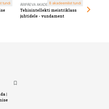
t tundi
8 akadeemilist tundi
ÄRIPÄEVA AKADEEMIA
ÄRIPÄEVA 
ise
Tehisintellekti meistriklass
Edukate f
juhtidele - vundament
kliendiü
da |
mise