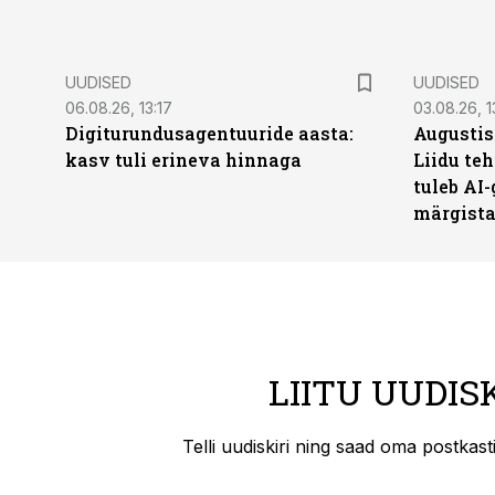
UUDISED
UUDISED
06.08.26, 13:17
03.08.26, 1
Digiturundusagentuuride aasta:
Augustis
kasv tuli erineva hinnaga
Liidu teh
tuleb AI-
märgist
LIITU UUDIS
Telli uudiskiri ning saad oma postkas