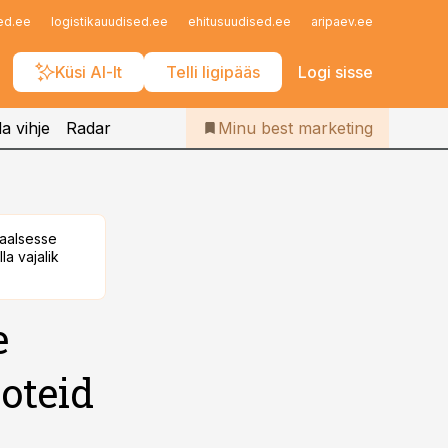
Iseteenindus
ed.ee
logistikauudised.ee
ehitusuudised.ee
aripaev.ee
finantsu
Telli Bestmarketing
Küsi AI-lt
Telli ligipääs
Logi sisse
a vihje
Radar
Minu best marketing
taalsesse
la vajalik
e
oteid