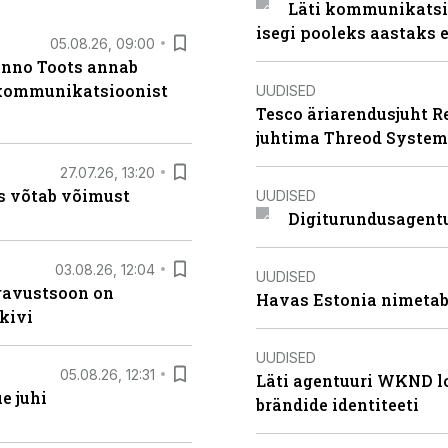
Läti kommunikatsio
isegi pooleks aastaks e
05.08.26, 09:00
anno Toots annab
b kommunikatsioonist
UUDISED
Tesco äriarendusjuht R
juhtima Threod System
27.07.26, 13:20
s võtab võimust
UUDISED
Digiturundusagentu
03.08.26, 12:04
UUDISED
ugavustsoon on
Havas Estonia nimetab 
kivi
UUDISED
05.08.26, 12:31
Läti agentuuri WKND lo
e juhi
brändide identiteeti