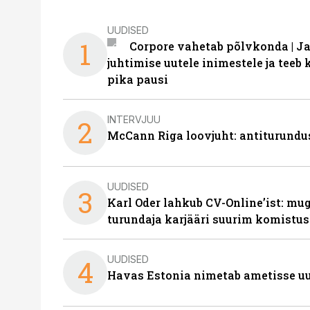
UUDISED
1
Corpore vahetab põlvkonda | J
juhtimise uutele inimestele ja tee
pika pausi
INTERVJUU
2
McCann Riga loovjuht: antiturundu
UUDISED
3
Karl Oder lahkub CV-Online’ist: m
turundaja karjääri suurim komistus
UUDISED
4
Havas Estonia nimetab ametisse uu