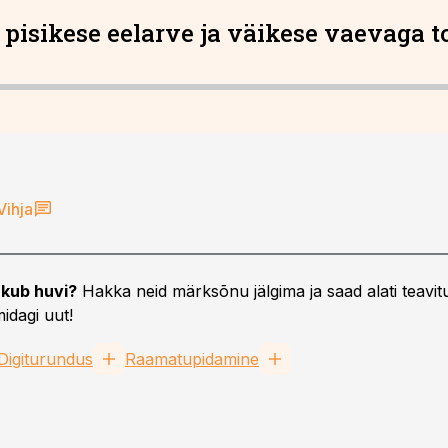
 pisikese eelarve ja väikese vaevaga t
Vihja
kub huvi?
Hakka neid märksõnu jälgima ja saad alati teavitu
idagi uut!
Digiturundus
Raamatupidamine