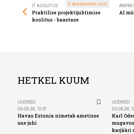
8 akadeemilist tundi
IT KOOLITUS
ÄRIPÄE
Praktilise projektijuhtimise
AI mü
koolitus - baastase
HETKEL KUUM
UUDISED
UUDISED
05.08.26, 12:31
03.08.26, 1
Havas Estonia nimetab ametisse
Karl Oder
uue juhi
mugavust
karjääri