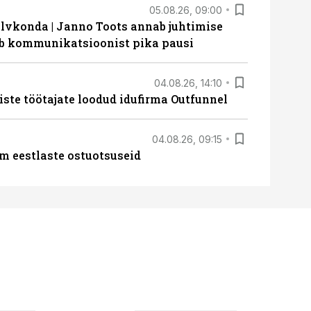
05.08.26, 09:00
lvkonda | Janno Toots annab juhtimise
eeb kommunikatsioonist pika pausi
04.08.26, 14:10
iste töötajate loodud idufirma Outfunnel
04.08.26, 09:15
m eestlaste ostuotsuseid