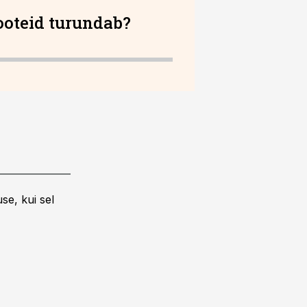
ooteid turundab?
se, kui sel