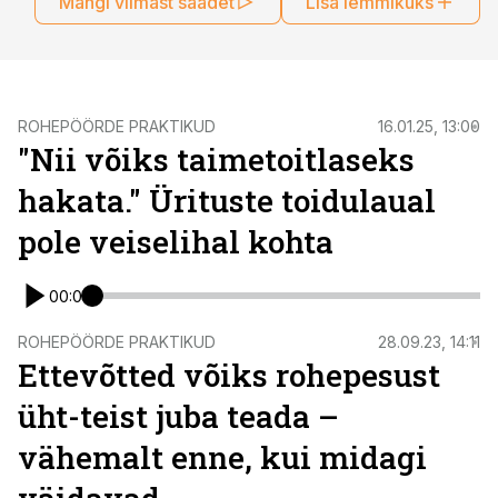
Mängi viimast saadet
Lisa lemmikuks
ROHEPÖÖRDE PRAKTIKUD
16.01.25, 13:00
"Nii võiks taimetoitlaseks
hakata." Ürituste toidulaual
pole veiselihal kohta
00:00
ROHEPÖÖRDE PRAKTIKUD
28.09.23, 14:11
Ettevõtted võiks rohepesust
üht-teist juba teada –
vähemalt enne, kui midagi