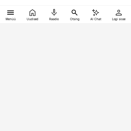
Menüü
Uudised
Raadio
Otsing
AI Chat
Logi sisse
Vana-Lõuna 39/1, 19094 Tallinn
(+372) 667 0111
bestmarketing@best-marketing.ee
Telli
Reklaam
Firmast
Sisu kasutamisõigused
Ajakirjaniku
eetikakoodeks
Üldtingimused
Privaatsustingimused
Küpsiste poliitika
KKK
Eesti Meediaettevõtete
Eelistuste haldamine