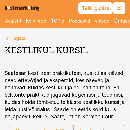
Telli ligipääs
Avaleht
Kõik lood
TOPid
Podcastid
Videod
Üritus
Tagasi
KESTLIKUL KURSIL
Saatesari kestlikest praktikutest, kus külas käivad
need ettevõtjad ja eksperdid, kes näevad ja
näitavad, kuidas kestlikult ja edukalt äri teha. Eri
sektorite praktikud jagavad kogemusi ja teadmisi,
kuidas hoida tõmbetuulte kiuste kestlikku kurssi ja
leida uusi võimalusi. Saade on eetris kord kuus
neljapäeviti kell 12. Saatejuht on Karmen Laur.