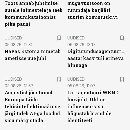
Toots annab juhtimise
mugavustsoon on
uutele inimestele ja teeb
turundaja karjääri
kommunikatsioonist
suurim komistuskivi
pika pausi
UUDISED
UUDISED
05.08.26, 12:31
06.08.26, 13:17
Havas Estonia nimetab
Digiturundusagentuuride
ametisse uue juhi
aasta: kasv tuli erineva
hinnaga
UUDISED
UUDISED
03.08.26, 13:57
05.08.26, 11:07
Augustist jõustunud
Läti agentuuri WKND
Euroopa Liidu
loovjuht: Üldine
tehisintellektimääruse
influencer-sisu
järgi tuleb AI-ga loodud
hägustab brändide
sisu märgistada
identiteeti