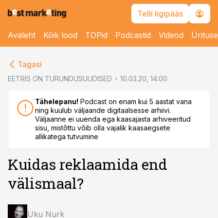
Telli ligipääs
Avaleht
Kõik lood
TOPid
Podcastid
Videod
Üritus
cebook
cebook
Tagasi
Twitter)
Twitter)
EETRIS ON TURUNDUSUUDISED
10.03.20, 14:00
kedIn
kedIn
Tähelepanu!
Podcast on enam kui 5 aastat vana
ning kuulub väljaande digitaalsesse arhiivi.
ail
ail
Väljaanne ei uuenda ega kaasajasta arhiveeritud
sisu, mistõttu võib olla vajalik kaasaegsete
k
k
allikatega tutvumine
Kuidas reklaamida end
välismaal?
Uku Nurk