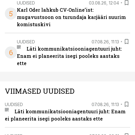
UUDISED
03.08.26, 12:04
Karl Oder lahkub CV-Online’ist:
5
mugavustsoon on turundaja karjääri suurim
komistuskivi
UUDISED
07.08.26, 11:13
Läti kommunikatsiooniagentuuri juht:
6
Enam ei planeerita isegi pooleks aastaks
ette
VIIMASED UUDISED
UUDISED
07.08.26, 11:13
Läti kommunikatsiooniagentuuri juht: Enam
ei planeerita isegi pooleks aastaks ette