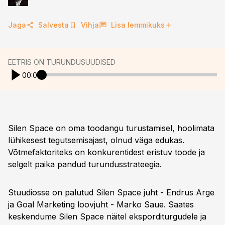
Jaga
Salvesta
Vihja
Lisa lemmikuks
EETRIS ON TURUNDUSUUDISED
00:00
Silen Space on oma toodangu turustamisel, hoolimata
lühikesest tegutsemisajast, olnud väga edukas.
Võtmefaktoriteks on konkurentidest eristuv toode ja
selgelt paika pandud turundusstrateegia.
Stuudiosse on palutud Silen Space juht - Endrus Arge
ja Goal Marketing loovjuht - Marko Saue. Saates
keskendume Silen Space näitel eksporditurgudele ja