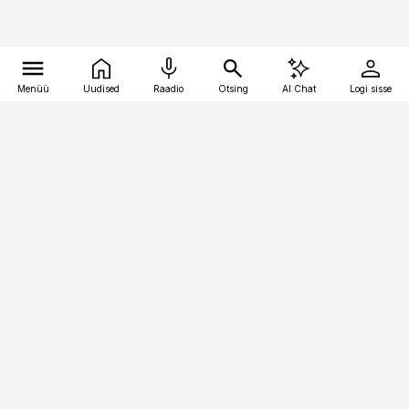
Menüü
Uudised
Raadio
Otsing
AI Chat
Logi sisse
Vana-Lõuna 39/1, 19094 Tallinn
(+372) 667 0111
bestmarketing@best-marketing.ee
Telli
Reklaam
Firmast
Sisu kasutamisõigused
Ajakirjaniku
eetikakoodeks
Üldtingimused
Privaatsustingimused