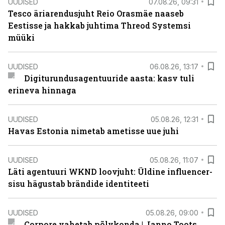
UUDISED
07.08.26, 09:31
Tesco äriarendusjuht Reio Orasmäe naaseb
Eestisse ja hakkab juhtima Threod Systemsi
müüki
UUDISED
06.08.26, 13:17
Digiturundusagentuuride aasta: kasv tuli
erineva hinnaga
UUDISED
05.08.26, 12:31
Havas Estonia nimetab ametisse uue juhi
UUDISED
05.08.26, 11:07
Läti agentuuri WKND loovjuht: Üldine influencer-
sisu hägustab brändide identiteeti
UUDISED
05.08.26, 09:00
Corpore vahetab põlvkonda | Janno Toots