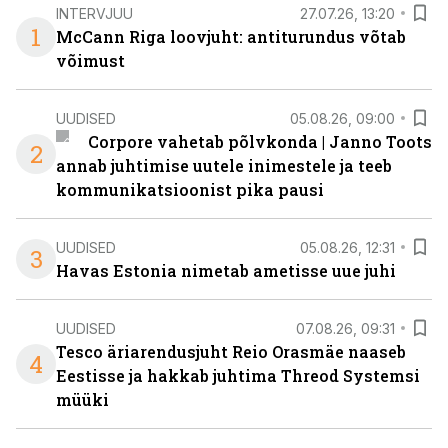
INTERVJUU
27.07.26, 13:20
1
McCann Riga loovjuht: antiturundus võtab
võimust
UUDISED
05.08.26, 09:00
Corpore vahetab põlvkonda | Janno Toots
2
annab juhtimise uutele inimestele ja teeb
kommunikatsioonist pika pausi
UUDISED
05.08.26, 12:31
3
Havas Estonia nimetab ametisse uue juhi
UUDISED
07.08.26, 09:31
Tesco äriarendusjuht Reio Orasmäe naaseb
4
Eestisse ja hakkab juhtima Threod Systemsi
müüki