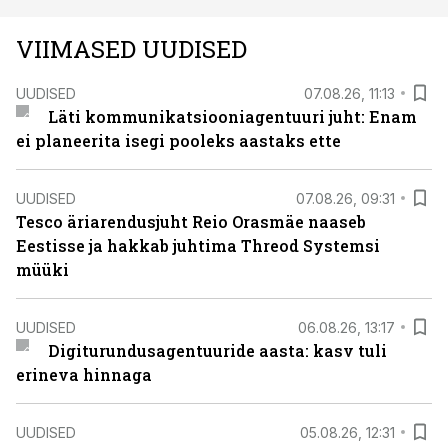
VIIMASED UUDISED
UUDISED
07.08.26, 11:13
Läti kommunikatsiooniagentuuri juht: Enam
ei planeerita isegi pooleks aastaks ette
UUDISED
07.08.26, 09:31
Tesco äriarendusjuht Reio Orasmäe naaseb
Eestisse ja hakkab juhtima Threod Systemsi
müüki
UUDISED
06.08.26, 13:17
Digiturundusagentuuride aasta: kasv tuli
erineva hinnaga
UUDISED
05.08.26, 12:31