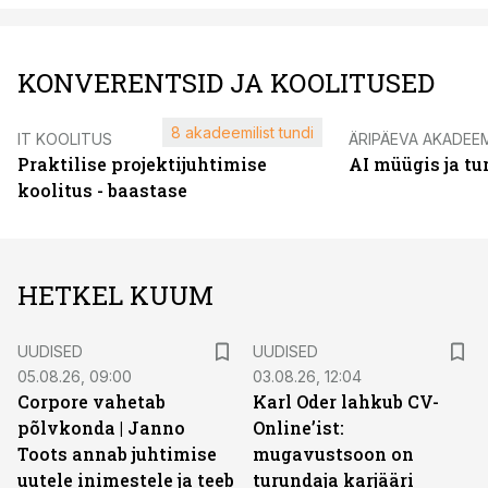
KONVERENTSID JA KOOLITUSED
8 akadeemilist tundi
IT KOOLITUS
ÄRIPÄEVA AKADEE
Praktilise projektijuhtimise
AI müügis ja t
koolitus - baastase
HETKEL KUUM
UUDISED
UUDISED
05.08.26, 09:00
03.08.26, 12:04
Corpore vahetab
Karl Oder lahkub CV-
põlvkonda | Janno
Online’ist:
Toots annab juhtimise
mugavustsoon on
uutele inimestele ja teeb
turundaja karjääri