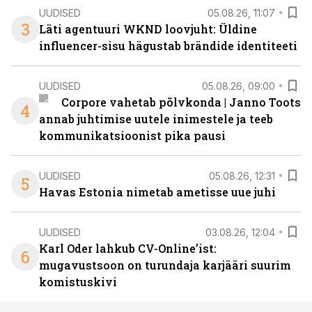
UUDISED
05.08.26, 11:07
3
Läti agentuuri WKND loovjuht: Üldine
influencer-sisu hägustab brändide identiteeti
UUDISED
05.08.26, 09:00
Corpore vahetab põlvkonda | Janno Toots
4
annab juhtimise uutele inimestele ja teeb
kommunikatsioonist pika pausi
UUDISED
05.08.26, 12:31
5
Havas Estonia nimetab ametisse uue juhi
UUDISED
03.08.26, 12:04
Karl Oder lahkub CV-Online’ist:
6
mugavustsoon on turundaja karjääri suurim
komistuskivi