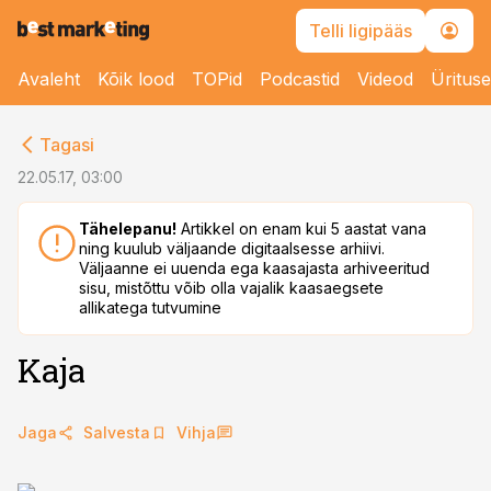
Telli ligipääs
Avaleht
Kõik lood
TOPid
Podcastid
Videod
Üritus
cebook
Tagasi
Twitter)
22.05.17, 03:00
kedIn
Tähelepanu!
Artikkel on enam kui 5 aastat vana
ning kuulub väljaande digitaalsesse arhiivi.
ail
Väljaanne ei uuenda ega kaasajasta arhiveeritud
sisu, mistõttu võib olla vajalik kaasaegsete
k
allikatega tutvumine
Kaja
Jaga
Salvesta
Vihja