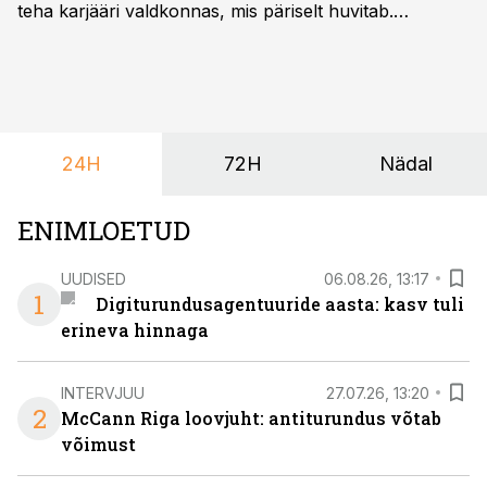
teha karjääri valdkonnas, mis päriselt huvitab.
Õppekava “Ettevõtlus ja digilahendused” ühendab
ettevõtluse, tehnoloogia ja praktilised oskused viisil,
mis kõnetab nii ettevõtjaid, värskeid koolilõpetajaid kui
ka neid, kes soovivad teha karjääripööret.
24H
72H
Nädal
ENIMLOETUD
UUDISED
06.08.26, 13:17
1
Digiturundusagentuuride aasta: kasv tuli
erineva hinnaga
INTERVJUU
27.07.26, 13:20
2
McCann Riga loovjuht: antiturundus võtab
võimust