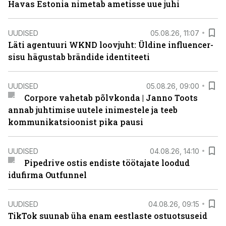
Havas Estonia nimetab ametisse uue juhi
UUDISED
05.08.26, 11:07
Läti agentuuri WKND loovjuht: Üldine influencer-
sisu hägustab brändide identiteeti
UUDISED
05.08.26, 09:00
Corpore vahetab põlvkonda | Janno Toots
annab juhtimise uutele inimestele ja teeb
kommunikatsioonist pika pausi
UUDISED
04.08.26, 14:10
Pipedrive ostis endiste töötajate loodud
idufirma Outfunnel
UUDISED
04.08.26, 09:15
TikTok suunab üha enam eestlaste ostuotsuseid