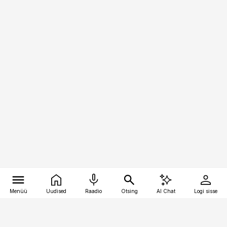
Menüü
Uudised
Raadio
Otsing
AI Chat
Logi sisse