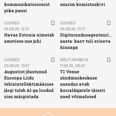
kommunikatsioonist
suurim komistuskivi
pika pausi
UUDISED
UUDISED
05.08.26, 12:31
06.08.26, 13:17
Havas Estonia nimetab
Digiturundusagentuuride
ametisse uue juhi
aasta: kasv tuli erineva
hinnaga
ST
UUDISED
SISUTURUNDUS
03.08.26, 13:57
11.06.26, 09:47
Augustist jõustunud
T1 Venue
Euroopa Liidu
sündmuskeskuse
tehisintellektimääruse
uuendus avab
järgi tuleb AI-ga loodud
korraldajatele täiesti
sisu märgistada
uued võimalused