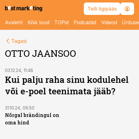
Telli ligipääs
Avaleht
Kõik lood
TOPid
Podcastid
Videod
Üritus
Tagasi
OTTO JAANSOO
03.12.24, 11:48
Kui palju raha sinu kodulehel
või e-poel teenimata jääb?
31.10.24, 06:50
Nõrgal brändingul on
oma hind