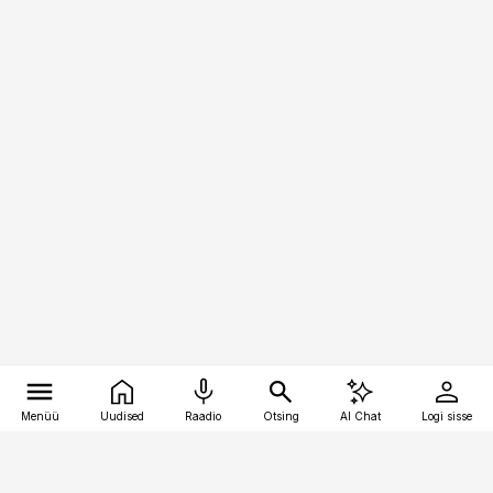
Menüü
Uudised
Raadio
Otsing
AI Chat
Logi sisse