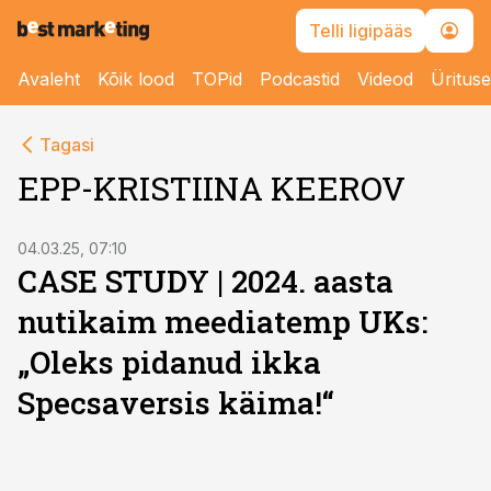
Telli ligipääs
Avaleht
Kõik lood
TOPid
Podcastid
Videod
Üritus
Tagasi
EPP-KRISTIINA KEEROV
04.03.25, 07:10
CASE STUDY | 2024. aasta
nutikaim meediatemp UKs:
„Oleks pidanud ikka
Specsaversis käima!“