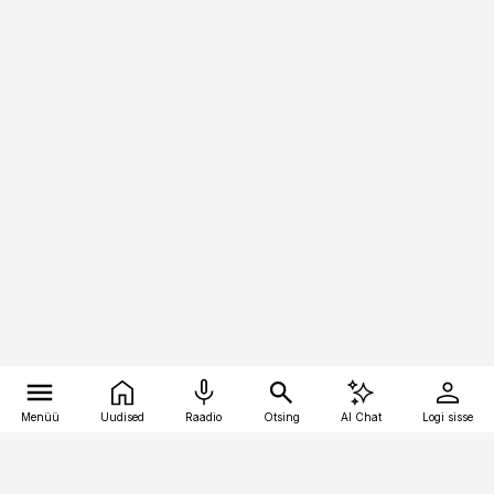
Menüü
Uudised
Raadio
Otsing
AI Chat
Logi sisse