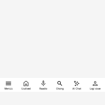
Menüü
Uudised
Raadio
Otsing
AI Chat
Logi sisse