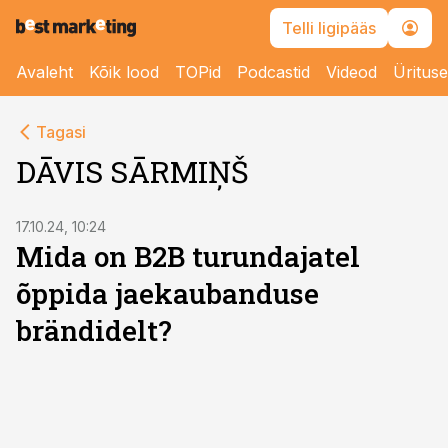
Telli ligipääs
Avaleht
Kõik lood
TOPid
Podcastid
Videod
Üritus
Tagasi
DĀVIS SĀRMIŅŠ
17.10.24, 10:24
Mida on B2B turundajatel
õppida jaekaubanduse
brändidelt?