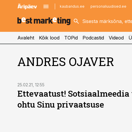
kaubandus.ee
personaliuudised.ee
kinnisvarauudised.ee
imelineajalugu.ee
logistikauudised.ee
imelineteadus.ee
Avaleht
Kõik lood
TOPid
Podcastid
Videod
Ü
ANDRES OJAVER
25.02.21, 12:55
Ettevaatust! Sotsiaalmeedia 
ohtu Sinu privaatsuse