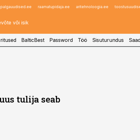
palgauudised.ee
raamatupidaja.ee
aritehnoloogia.ee
toostusuudis
Infopank
Radar
ritused
BalticBest
Password
Töö
Sisuturundus
Saad
uus tulija seab