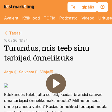
Telli ligipääs
Avaleht
Kõik lood
TOPid
Podcastid
Videod
Üritus
cebook
Tagasi
Twitter)
16.02.26, 13:24
Turundus, mis teeb sinu
kedIn
tarbijad õnnelikuks
ail
k
Jaga
Salvesta
Vihja
Ettekandes tuleb juttu sellest, kuidas brändid saavad
oma tarbijaid õnnelikumaks muuta? Milline on seos
õnne ja äriedu vahel? Kuidas õnnelikud töötajad muuta