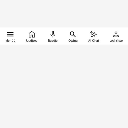
Menüü
Uudised
Raadio
Otsing
AI Chat
Logi sisse
Vana-Lõuna 39/1, 19094 Tallinn
(+372) 667 0111
bestmarketing@best-marketing.ee
Telli
Reklaam
Firmast
Sisu kasutamisõigused
Ajakirjaniku