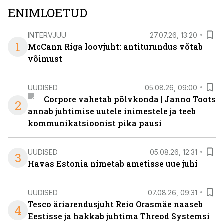
ENIMLOETUD
INTERVJUU
27.07.26, 13:20
1
McCann Riga loovjuht: antiturundus võtab
võimust
UUDISED
05.08.26, 09:00
Corpore vahetab põlvkonda | Janno Toots
2
annab juhtimise uutele inimestele ja teeb
kommunikatsioonist pika pausi
UUDISED
05.08.26, 12:31
3
Havas Estonia nimetab ametisse uue juhi
UUDISED
07.08.26, 09:31
Tesco äriarendusjuht Reio Orasmäe naaseb
4
Eestisse ja hakkab juhtima Threod Systemsi