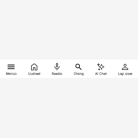
Menüü
Uudised
Raadio
Otsing
AI Chat
Logi sisse
Vana-Lõuna 39/1, 19094 Tallinn
(+372) 667 0111
bestmarketing@best-marketing.ee
Telli
Reklaam