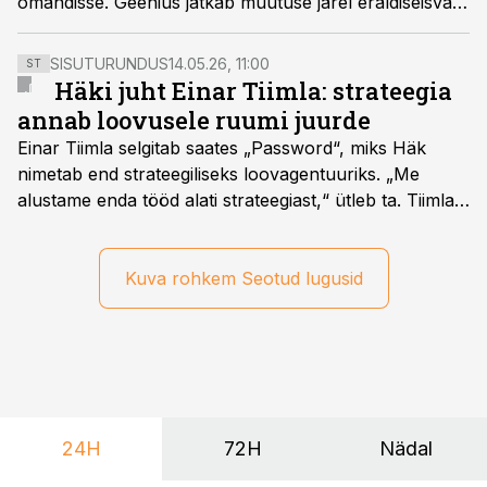
omandisse. Geenius jätkab muutuse järel eraldiseisva
meediaväljaandena.
SISUTURUNDUS
14.05.26, 11:00
ST
Häki juht Einar Tiimla: strateegia
annab loovusele ruumi juurde
Einar Tiimla selgitab saates „Password“, miks Häk
nimetab end strateegiliseks loovagentuuriks. „Me
alustame enda tööd alati strateegiast,“ ütleb ta. Tiimla
sõnul aitab põhjalik eeltöö vältida olukorda, kus klient
hakkab alles esimeste visuaalide pealt mõtlema, mida
ta tegelikult tahab.
Kuva rohkem Seotud lugusid
24H
72H
Nädal