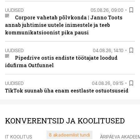
UUDISED
05.08.26, 09:00
Corpore vahetab põlvkonda | Janno Toots
annab juhtimise uutele inimestele ja teeb
kommunikatsioonist pika pausi
UUDISED
04.08.26, 14:10
Pipedrive ostis endiste töötajate loodud
idufirma Outfunnel
UUDISED
04.08.26, 09:15
TikTok suunab üha enam eestlaste ostuotsuseid
KONVERENTSID JA KOOLITUSED
8 akadeemilist tundi
IT KOOLITUS
ÄRIPÄEVA AKADEE