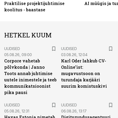
Praktilise projektijuhtimise
AI müügis ja t
koolitus - baastase
HETKEL KUUM
UUDISED
UUDISED
05.08.26, 09:00
03.08.26, 12:04
Corpore vahetab
Karl Oder lahkub CV-
põlvkonda | Janno
Online’ist:
Toots annab juhtimise
mugavustsoon on
uutele inimestele ja teeb
turundaja karjääri
kommunikatsioonist
suurim komistuskivi
pika pausi
UUDISED
UUDISED
05.08.26, 12:31
06.08.26, 13:17
Havas Estonia nimetab
Digiturundusagentuuride