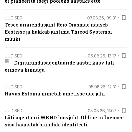
ei planeerita isegi pooleks aastaks ette
UUDISED
07.08.26, 09:31
Tesco äriarendusjuht Reio Orasmäe naaseb
Eestisse ja hakkab juhtima Threod Systemsi
müüki
UUDISED
06.08.26, 13:17
Digiturundusagentuuride aasta: kasv tuli
erineva hinnaga
UUDISED
05.08.26, 12:31
Havas Estonia nimetab ametisse uue juhi
UUDISED
05.08.26, 11:07
Läti agentuuri WKND loovjuht: Üldine influencer-
sisu hägustab brändide identiteeti