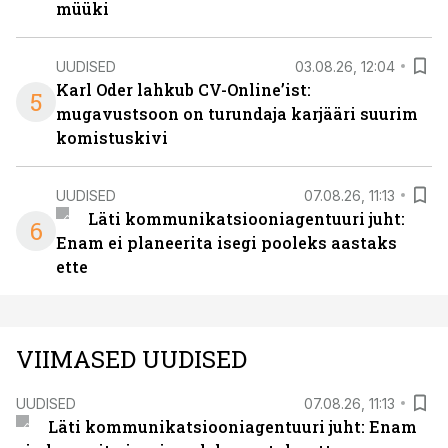
müüki
UUDISED
03.08.26, 12:04
Karl Oder lahkub CV-Online’ist:
5
mugavustsoon on turundaja karjääri suurim
komistuskivi
UUDISED
07.08.26, 11:13
Läti kommunikatsiooniagentuuri juht:
6
Enam ei planeerita isegi pooleks aastaks
ette
VIIMASED UUDISED
UUDISED
07.08.26, 11:13
Läti kommunikatsiooniagentuuri juht: Enam