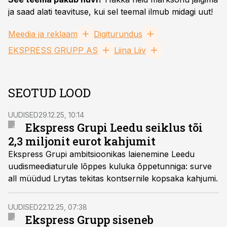
ja saad alati teavituse, kui sel teemal ilmub midagi uut!
Meedia ja reklaam
Digiturundus
EKSPRESS GRUPP AS
Liina Liiv
SEOTUD LOOD
UUDISED
29.12.25, 10:14
Ekspress Grupi Leedu seiklus tõi
2,3 miljonit eurot kahjumit
Ekspress Grupi ambitsioonikas laienemine Leedu
uudismeediaturule lõppes kuluka õppetunniga: surve
all müüdud Lrytas tekitas kontsernile kopsaka kahjumi.
UUDISED
22.12.25, 07:38
Ekspress Grupp siseneb