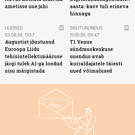
ametisse uue juhi
aasta: kasv tuli erineva
hinnaga
ST
UUDISED
SISUTURUNDUS
03.08.26, 13:57
11.06.26, 09:47
Augustist jõustunud
T1 Venue
Euroopa Liidu
sündmuskeskuse
tehisintellektimääruse
uuendus avab
järgi tuleb AI-ga loodud
korraldajatele täiesti
sisu märgistada
uued võimalused