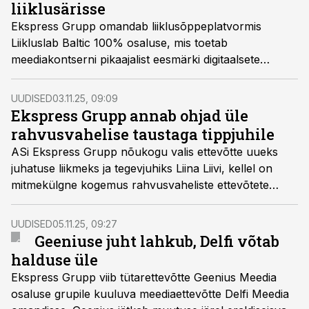
liiklusärisse
Ekspress Grupp omandab liiklusõppeplatvormis
Liikluslab Baltic 100% osaluse, mis toetab
meediakontserni pikaajalist eesmärki digitaalsete
teenuste ja tulude suurendamiseks ning loob
võimaluse laienemiseks uutesse ärivaldkondadesse.
UUDISED
03.11.25, 09:09
Ekspress Grupp annab ohjad üle
rahvusvahelise taustaga tippjuhile
ASi Ekspress Grupp nõukogu valis ettevõtte uueks
juhatuse liikmeks ja tegevjuhiks Liina Liivi, kellel on
mitmekülgne kogemus rahvusvaheliste ettevõtete
äriarenduse, turunduse ja kommunikatsiooni
juhtimises.
UUDISED
05.11.25, 09:27
Geeniuse juht lahkub, Delfi võtab
halduse üle
Ekspress Grupp viib tütarettevõtte Geenius Meedia
osaluse grupile kuuluva meediaettevõtte Delfi Meedia