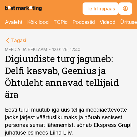
Telli ligipääs
Avaleht
Kõik lood
TOPid
Podcastid
Videod
Üritus
cebook
Tagasi
Twitter)
MEEDIA JA REKLAAM
12.01.26, 12:40
Digiuudiste turg jaguneb:
kedIn
Delfi kasvab, Geenius ja
ail
Õhtuleht annavad tellijaid
k
ära
Eesti turul muutub iga uus tellija meediaettevõtte
jaoks järjest väärtuslikumaks ja nõuab senisest
personaalsemat lähenemist, sõnab Ekspress Grupi
juhatuse esimees Liina Liiv.