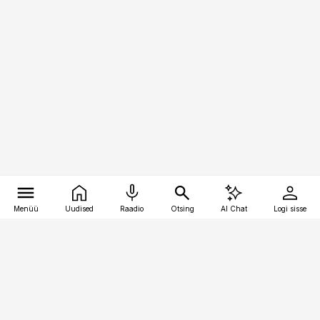
Menüü
Uudised
Raadio
Otsing
AI Chat
Logi sisse
Vana-Lõuna 39/1, 19094 Tallinn
(+372) 667 0111
bestmarketing@best-marketing.ee