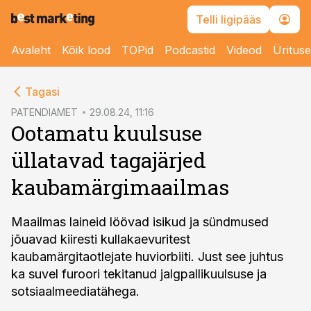
Telli ligipääs
Avaleht
Kõik lood
TOPid
Podcastid
Videod
Üritus
cebook
Tagasi
Twitter)
PATENDIAMET
29.08.24, 11:16
Ootamatu kuulsuse
kedIn
üllatavad tagajärjed
ail
kaubamärgimaailmas
k
Maailmas laineid löövad isikud ja sündmused
jõuavad kiiresti kullakaevuritest
kaubamärgitaotlejate huviorbiiti. Just see juhtus
ka suvel furoori tekitanud jalgpallikuulsuse ja
sotsiaalmeediatähega.