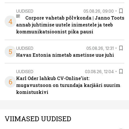
UUDISED
05.08.26, 09:00
Corpore vahetab põlvkonda | Janno Toots
4
annab juhtimise uutele inimestele ja teeb
kommunikatsioonist pika pausi
UUDISED
05.08.26, 12:31
5
Havas Estonia nimetab ametisse uue juhi
UUDISED
03.08.26, 12:04
Karl Oder lahkub CV-Online’ist:
6
mugavustsoon on turundaja karjääri suurim
komistuskivi
VIIMASED UUDISED