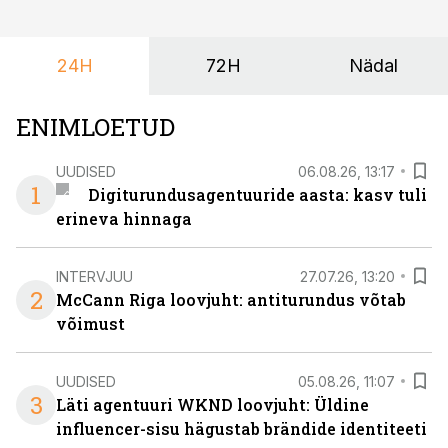
et peaks kasutama mitut erinevat asukohta. T1
keskuses tegutsev sündmuskeskus T1 Venue on just
24H
72H
Nädal
nendele vajadustele vastanud uuendusega, mis pakub
senisest oluliselt rohkem lahendusi.
ENIMLOETUD
UUDISED
06.08.26, 13:17
1
Digiturundusagentuuride aasta: kasv tuli
erineva hinnaga
INTERVJUU
27.07.26, 13:20
2
McCann Riga loovjuht: antiturundus võtab
võimust
UUDISED
05.08.26, 11:07
3
Läti agentuuri WKND loovjuht: Üldine
influencer-sisu hägustab brändide identiteeti