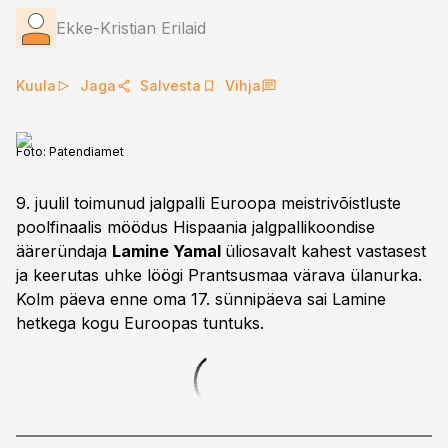
Ekke-Kristian Erilaid
Kuula
Jaga
Salvesta
Vihja
Foto:
Patendiamet
9. juulil toimunud jalgpalli Euroopa meistrivõistluste
poolfinaalis möödus Hispaania jalgpallikoondise
ääreründaja
Lamine Yamal
üliosavalt kahest vastasest
ja keerutas uhke löögi Prantsusmaa värava ülanurka.
Kolm päeva enne oma 17. sünnipäeva sai Lamine
hetkega kogu Euroopas tuntuks.