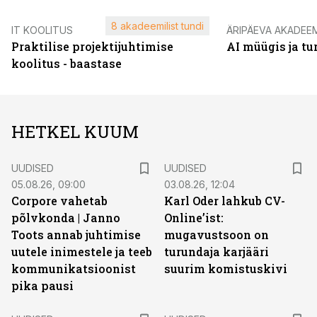
8 akadeemilist tundi
IT KOOLITUS
ÄRIPÄEVA AKADEE
Praktilise projektijuhtimise
AI müügis ja t
koolitus - baastase
HETKEL KUUM
UUDISED
UUDISED
05.08.26, 09:00
03.08.26, 12:04
Corpore vahetab
Karl Oder lahkub CV-
põlvkonda | Janno
Online’ist:
Toots annab juhtimise
mugavustsoon on
uutele inimestele ja teeb
turundaja karjääri
kommunikatsioonist
suurim komistuskivi
pika pausi