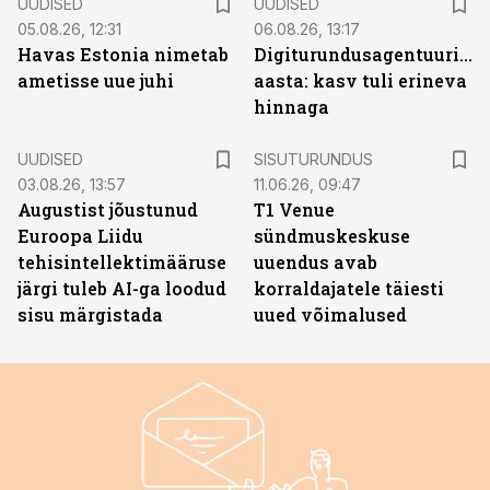
UUDISED
UUDISED
05.08.26, 12:31
06.08.26, 13:17
Havas Estonia nimetab
Digiturundusagentuuride
ametisse uue juhi
aasta: kasv tuli erineva
hinnaga
ST
UUDISED
SISUTURUNDUS
03.08.26, 13:57
11.06.26, 09:47
Augustist jõustunud
T1 Venue
Euroopa Liidu
sündmuskeskuse
tehisintellektimääruse
uuendus avab
järgi tuleb AI-ga loodud
korraldajatele täiesti
sisu märgistada
uued võimalused