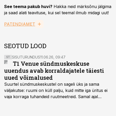
See teema pakub huvi?
Hakka neid märksõnu jälgima
ja saad alati teavituse, kui sel teemal ilmub midagi uut!
PATENDIAMET
SEOTUD LOOD
SISUTURUNDUS
11.06.26, 09:47
ST
T1 Venue sündmuskeskuse
uuendus avab korraldajatele täiesti
uued võimalused
Suurtel sündmuskeskustel on sageli üks ja sama
väljakutse: ruumi on küll palju, kuid mitte iga üritus ei
vaja korraga tuhandeid ruutmeetreid. Samal ajal
soovivad ettevõtted ja korraldajad üha enam
paindlikkust – võimalust ühendada konverents, gala,
töötoad, meelelahutus ja võrgustumine tervikuks, ilma