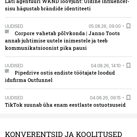
Läti agentuuri WKND loovjuht: Üldine influencer-
sisu hägustab brändide identiteeti
UUDISED
05.08.26, 09:00
Corpore vahetab põlvkonda | Janno Toots
annab juhtimise uutele inimestele ja teeb
kommunikatsioonist pika pausi
UUDISED
04.08.26, 14:10
Pipedrive ostis endiste töötajate loodud
idufirma Outfunnel
UUDISED
04.08.26, 09:15
TikTok suunab üha enam eestlaste ostuotsuseid
KONVERENTSID JA KOOLITUSED