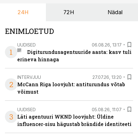
24H
72H
Nädal
ENIMLOETUD
UUDISED
06.08.26, 13:17
1
Digiturundusagentuuride aasta: kasv tuli
erineva hinnaga
INTERVJUU
27.07.26, 13:20
2
McCann Riga loovjuht: antiturundus võtab
võimust
UUDISED
05.08.26, 11:07
3
Läti agentuuri WKND loovjuht: Üldine
influencer-sisu hägustab brändide identiteeti