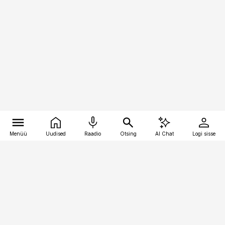
Menüü
Uudised
Raadio
Otsing
AI Chat
Logi sisse
Vana-Lõuna 39/1, 19094 Tallinn
(+372) 667 0111
bestmarketing@best-marketing.ee