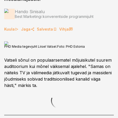
Hando Sinisalu
Best Marketingi konverentside programmijuht
Kuula
Jaga
Salvesta
Vihja
PHD Media tegevjuht Liisel Vatsel.
Foto:
PHD Estonia
Vatseli sõnul on populaarsematel mõjuisikutel suurem
auditoorium kui mõnel väiksemal ajalehel. "Samas on
näiteks TV ja välimeedia jätkuvalt tugevad ja massideni
jõudmiseks sobivad traditsioonilised kanalid väga
hästi," märkis ta.