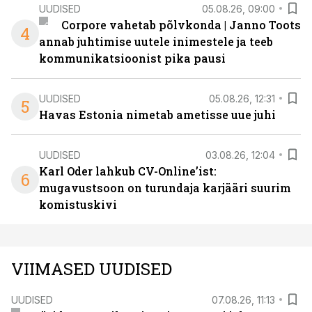
UUDISED
05.08.26, 09:00
Corpore vahetab põlvkonda | Janno Toots
4
annab juhtimise uutele inimestele ja teeb
kommunikatsioonist pika pausi
UUDISED
05.08.26, 12:31
5
Havas Estonia nimetab ametisse uue juhi
UUDISED
03.08.26, 12:04
Karl Oder lahkub CV-Online’ist:
6
mugavustsoon on turundaja karjääri suurim
komistuskivi
VIIMASED UUDISED
UUDISED
07.08.26, 11:13