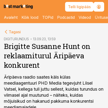
Telli ligipääs
Avaleht
Kõik lood
TOPid
Podcastid
Videod
Üritus
cebook
Tagasi
Twitter)
DIGITURUNDUS
13.09.23, 13:59
Brigitte Susanne Hunt on
kedIn
reklaamiturul Äripäeva
ail
konkurent
k
Äripäeva raadio saates käis külas
meediaagentuuri PHD Media tegevjuht Liisel
Vatsel, kellega tuli juttu sellest, kuidas turundus on
viimasel ajal muutunud – näiteks, kuidas
mõjuisikud on hakanud pakkuma konkurentsi
meediamajadele.