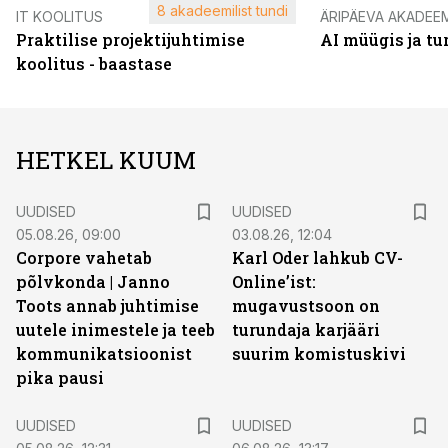
8 akadeemilist tundi
IT KOOLITUS
ÄRIPÄEVA AKADEE
Praktilise projektijuhtimise
AI müügis ja t
koolitus - baastase
HETKEL KUUM
UUDISED
UUDISED
05.08.26, 09:00
03.08.26, 12:04
Corpore vahetab
Karl Oder lahkub CV-
põlvkonda | Janno
Online’ist:
Toots annab juhtimise
mugavustsoon on
uutele inimestele ja teeb
turundaja karjääri
kommunikatsioonist
suurim komistuskivi
pika pausi
UUDISED
UUDISED