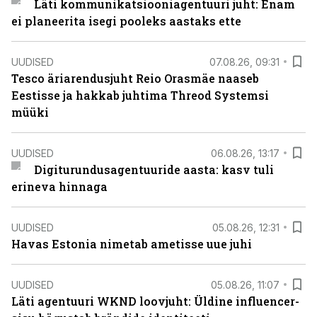
Läti kommunikatsiooniagentuuri juht: Enam
ei planeerita isegi pooleks aastaks ette
UUDISED
07.08.26, 09:31
Tesco äriarendusjuht Reio Orasmäe naaseb
Eestisse ja hakkab juhtima Threod Systemsi
müüki
UUDISED
06.08.26, 13:17
Digiturundusagentuuride aasta: kasv tuli
erineva hinnaga
UUDISED
05.08.26, 12:31
Havas Estonia nimetab ametisse uue juhi
UUDISED
05.08.26, 11:07
Läti agentuuri WKND loovjuht: Üldine influencer-