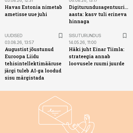
05.08.26, 12:31
06.08.26, 13:17
Havas Estonia nimetab
Digiturundusagentuuride
ametisse uue juhi
aasta: kasv tuli erineva
hinnaga
ST
UUDISED
SISUTURUNDUS
03.08.26, 13:57
14.05.26, 11:00
Augustist jõustunud
Häki juht Einar Tiimla:
Euroopa Liidu
strateegia annab
tehisintellektimääruse
loovusele ruumi juurde
järgi tuleb AI-ga loodud
sisu märgistada