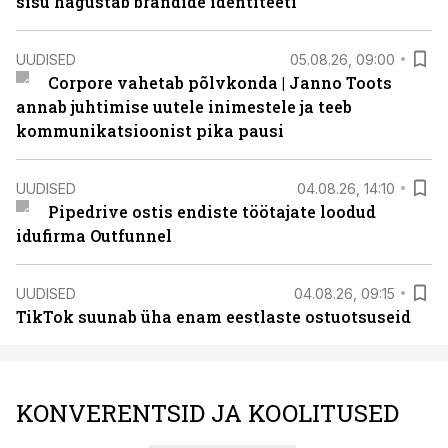
sisu hägustab brändide identiteeti
UUDISED
05.08.26, 09:00
Corpore vahetab põlvkonda | Janno Toots
annab juhtimise uutele inimestele ja teeb
kommunikatsioonist pika pausi
UUDISED
04.08.26, 14:10
Pipedrive ostis endiste töötajate loodud
idufirma Outfunnel
UUDISED
04.08.26, 09:15
TikTok suunab üha enam eestlaste ostuotsuseid
KONVERENTSID JA KOOLITUSED