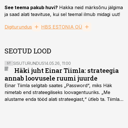
See teema pakub huvi?
Hakka neid märksõnu jälgima
ja saad alati teavituse, kui sel teemal ilmub midagi uut!
Digiturundus
HBS ESTONIA OÜ
SEOTUD LOOD
SISUTURUNDUS
14.05.26, 11:00
ST
Häki juht Einar Tiimla: strateegia
annab loovusele ruumi juurde
Einar Tiimla selgitab saates „Password“, miks Häk
nimetab end strateegiliseks loovagentuuriks. „Me
alustame enda tööd alati strateegiast,“ ütleb ta. Tiimla
sõnul aitab põhjalik eeltöö vältida olukorda, kus klient
hakkab alles esimeste visuaalide pealt mõtlema, mida
ta tegelikult tahab.