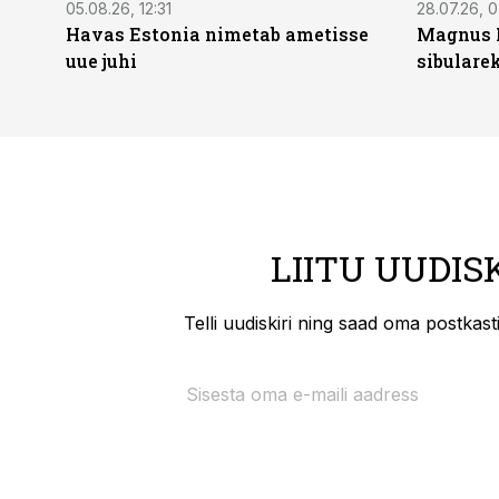
05.08.26, 12:31
28.07.26, 
Havas Estonia nimetab ametisse
Magnus 
uue juhi
sibulare
LIITU UUDIS
Telli uudiskiri ning saad oma postkas