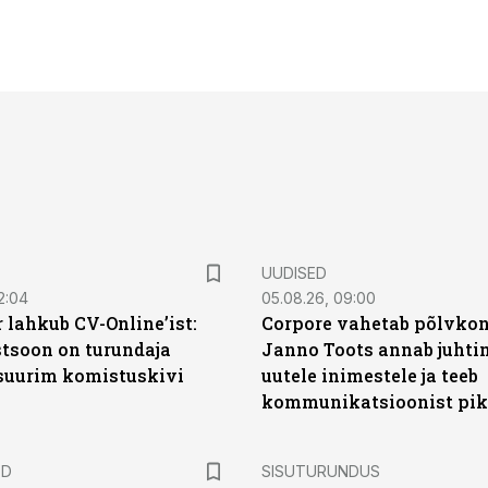
UUDISED
2:04
05.08.26, 09:00
 lahkub CV-Online’ist:
Corpore vahetab põlvkon
soon on turundaja
Janno Toots annab juhti
 suurim komistuskivi
uutele inimestele ja teeb
kommunikatsioonist pik
ST
ED
SISUTURUNDUS