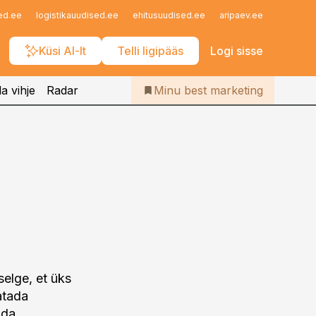
Iseteenindus
ed.ee
logistikauudised.ee
ehitusuudised.ee
aripaev.ee
finantsu
Telli Bestmarketing
Küsi AI-lt
Telli ligipääs
Logi sisse
a vihje
Radar
Minu best marketing
selge, et üks
atada
nda