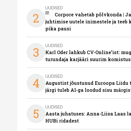
UUDISED
2
Corpore vahetab põlvkonda | J
juhtimise uutele inimestele ja tee
pika pausi
UUDISED
3
Karl Oder lahkub CV-Online’ist: m
turundaja karjääri suurim komistus
UUDISED
4
Augustist jõustunud Euroopa Liidu 
järgi tuleb AI-ga loodud sisu märgi
UUDISED
5
Aasta juhatuses: Anna-Liisa Laas 
HUBi ridadest