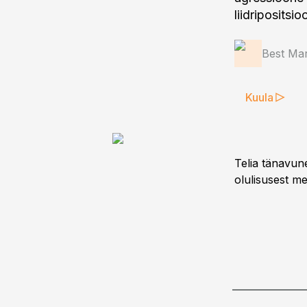
liidripositsi
Best Mar
Kuula
Telia tänavun
olulisusest me