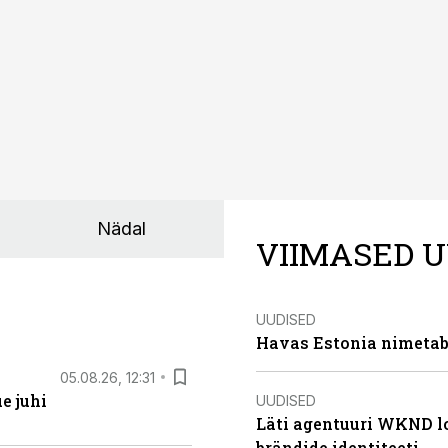
Nädal
VIIMASED U
UUDISED
Havas Estonia nimetab 
05.08.26, 12:31
e juhi
UUDISED
Läti agentuuri WKND lo
brändide identiteeti