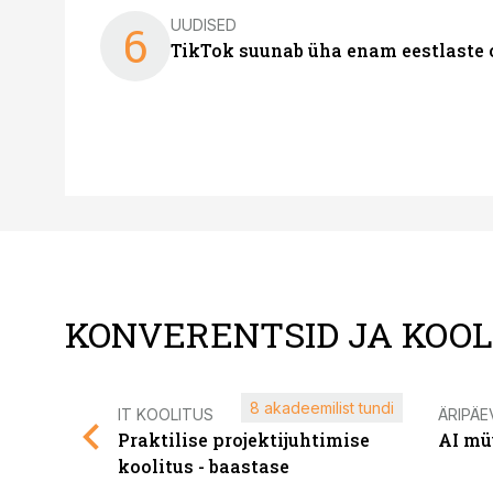
UUDISED
6
TikTok suunab üha enam eestlaste 
KONVERENTSID JA KOO
8 akadeemilist tundi
IT KOOLITUS
ÄRIPÄE
Praktilise projektijuhtimise
AI mü
koolitus - baastase