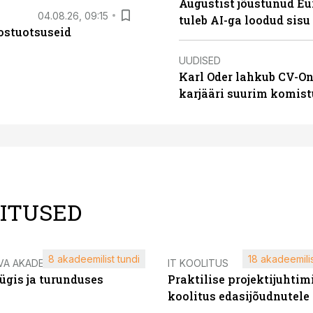
Augustist jõustunud Eu
04.08.26, 09:15
tuleb AI-ga loodud sis
ostuotsuseid
UUDISED
Karl Oder lahkub CV-On
karjääri suurim komist
LITUSED
8 akadeemilist tundi
18 akadeemilis
VA AKADEEMIA
IT KOOLITUS
ügis ja turunduses
Praktilise projektijuhtim
koolitus edasijõudnutele