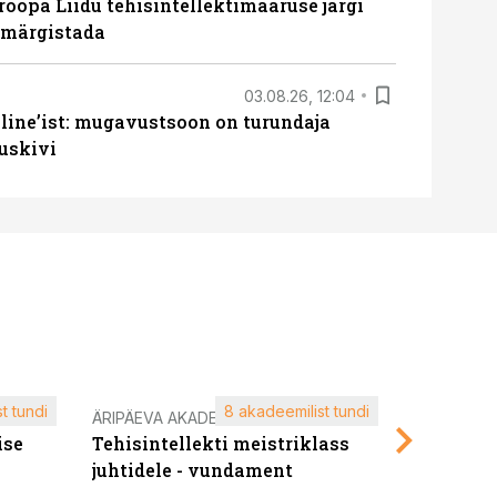
roopa Liidu tehisintellektimääruse järgi
u märgistada
03.08.26, 12:04
line’ist: mugavustsoon on turundaja
uskivi
t tundi
8 akadeemilist tundi
ÄRIPÄEVA AKADEEMIA
ÄRIPÄEVA 
ise
Tehisintellekti meistriklass
Edukate f
juhtidele - vundament
kliendiü