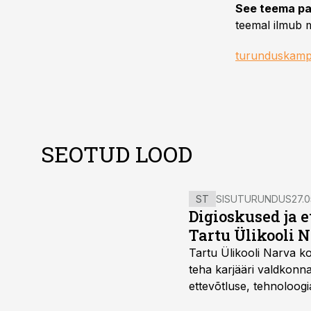
See teema pa
teemal ilmub m
turunduskamp
SEOTUD LOOD
ST
SISUTURUNDUS
27.0
Digioskused ja 
Tartu Ülikooli N
Tartu Ülikooli Narva kol
teha karjääri valdkonn
ettevõtluse, tehnoloogia
ka neid, kes soovivad t