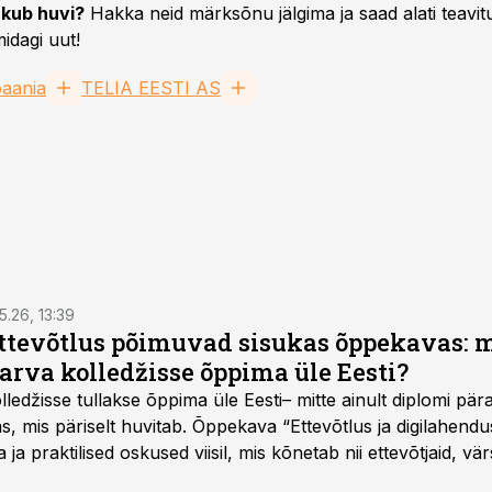
kub huvi?
Hakka neid märksõnu jälgima ja saad alati teavitu
idagi uut!
aania
TELIA EESTI AS
5.26, 13:39
ettevõtlus põimuvad sisukas õppekavas: m
arva kolledžisse õppima üle Eesti?
ledžisse tullakse õppima üle Eesti– mitte ainult diplomi päras
as, mis päriselt huvitab. Õppekava “Ettevõtlus ja digilahen
 ja praktilised oskused viisil, mis kõnetab nii ettevõtjaid, vär
eha karjääripööret.