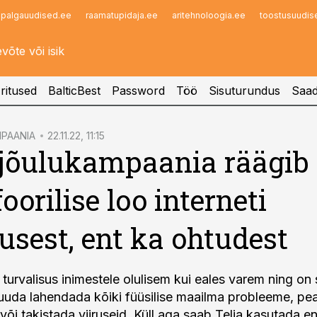
palgauudised.ee
raamatupidaja.ee
aritehnoloogia.ee
toostusuudis
Infopank
Radar
ritused
BalticBest
Password
Töö
Sisuturundus
Saad
PAANIA
22.11.22, 11:15
 jõulukampaania räägib
oorilise loo interneti
susest, ent ka ohtudest
 turvalisus inimestele olulisem kui eales varem ning on 
suuda lahendada kõiki füüsilise maailma probleeme, pe
või takistada viiruseid. Küll aga saab Telia kasutada e