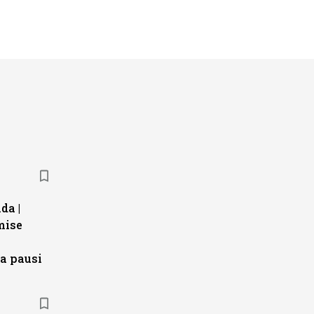
da |
mise
a pausi