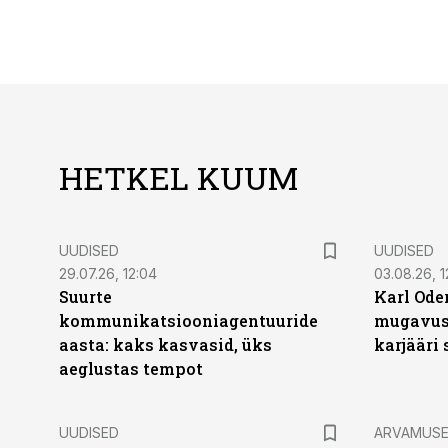
HETKEL KUUM
UUDISED
UUDISED
29.07.26, 12:04
03.08.26, 1
Suurte
Karl Oder
kommunikatsiooniagentuuride
mugavust
aasta: kaks kasvasid, üks
karjääri
aeglustas tempot
UUDISED
ARVAMUS