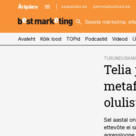
kaubandus.ee
personaliuudised.ee
kinnisvarauudised.ee
imelineajalugu.ee
logistikauudised.ee
imelineteadus.ee
Avaleht
Kõik lood
TOPid
Podcastid
Videod
Ü
cebook
TURUNDUSKAM
Telia
Twitter)
kedIn
metaf
ail
oluli
k
Sel aastal on
ettevõte ei 
agressioone 