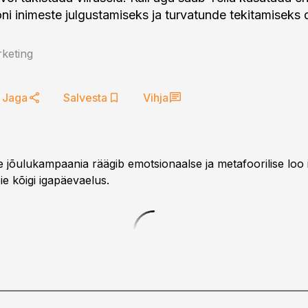
ooni inimeste julgustamiseks ja turvatunde tekitamiseks 
keting
Jaga
Salvesta
Vihja
e jõulukampaania räägib emotsionaalse ja metafoorilise loo i
ie kõigi igapäevaelus.