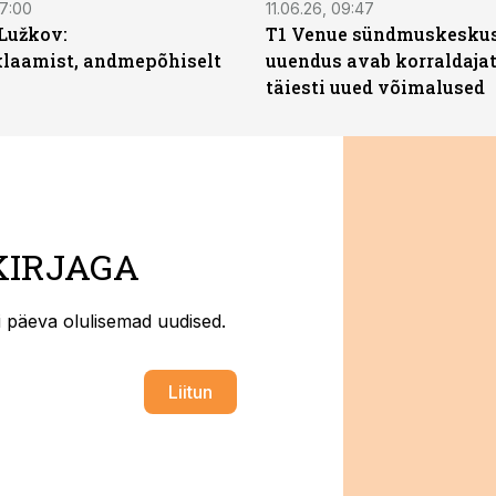
07:00
11.06.26, 09:47
Lužkov:
T1 Venue sündmuskesku
klaamist, andmepõhiselt
uuendus avab korraldajat
täiesti uued võimalused
KIRJAGA
ti päeva olulisemad uudised.
Liitun