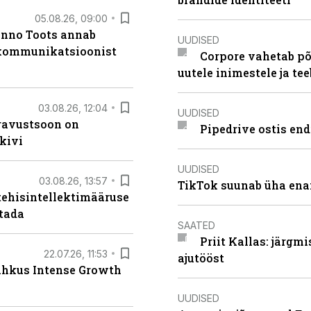
05.08.26, 09:00
anno Toots annab
UUDISED
b kommunikatsioonist
Corpore vahetab põ
uutele inimestele ja t
03.08.26, 12:04
UUDISED
ugavustsoon on
Pipedrive ostis end
kivi
UUDISED
03.08.26, 13:57
TikTok suunab üha ena
tehisintellektimääruse
stada
SAATED
Priit Kallas: järgm
22.07.26, 11:53
ajutööst
lahkus Intense Growth
UUDISED