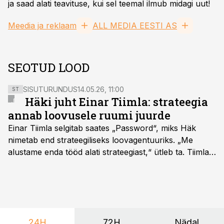
ja saad alati teavituse, kui sel teemal ilmub midagi uut!
Meedia ja reklaam
ALL MEDIA EESTI AS
SEOTUD LOOD
SISUTURUNDUS
14.05.26, 11:00
ST
Häki juht Einar Tiimla: strateegia
annab loovusele ruumi juurde
Einar Tiimla selgitab saates „Password“, miks Häk
nimetab end strateegiliseks loovagentuuriks. „Me
alustame enda tööd alati strateegiast,“ ütleb ta. Tiimla
sõnul aitab põhjalik eeltöö vältida olukorda, kus klient
hakkab alles esimeste visuaalide pealt mõtlema, mida
ta tegelikult tahab.
24H
72H
Nädal