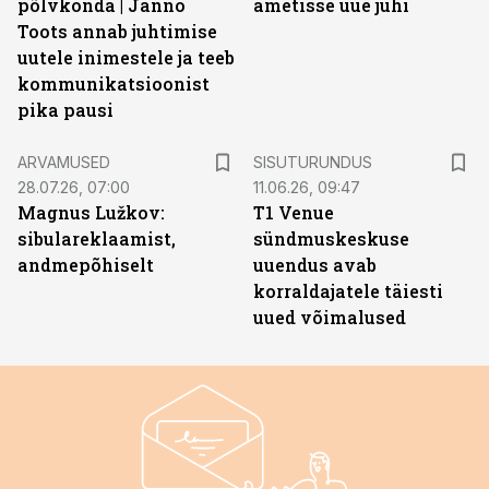
põlvkonda | Janno
ametisse uue juhi
Toots annab juhtimise
uutele inimestele ja teeb
kommunikatsioonist
pika pausi
ST
ARVAMUSED
SISUTURUNDUS
28.07.26, 07:00
11.06.26, 09:47
Magnus Lužkov:
T1 Venue
sibulareklaamist,
sündmuskeskuse
andmepõhiselt
uuendus avab
korraldajatele täiesti
uued võimalused