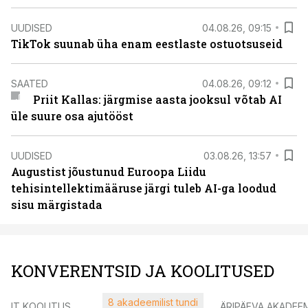
UUDISED
04.08.26, 09:15
TikTok suunab üha enam eestlaste ostuotsuseid
SAATED
04.08.26, 09:12
Priit Kallas: järgmise aasta jooksul võtab AI
üle suure osa ajutööst
UUDISED
03.08.26, 13:57
Augustist jõustunud Euroopa Liidu
tehisintellektimääruse järgi tuleb AI-ga loodud
sisu märgistada
KONVERENTSID JA KOOLITUSED
8 akadeemilist tundi
IT KOOLITUS
ÄRIPÄEVA AKADEE