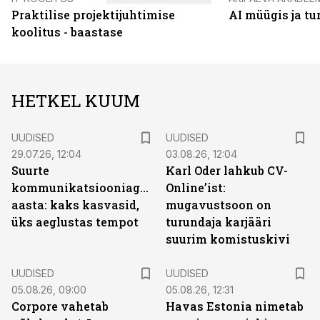
Praktilise projektijuhtimise
AI müügis ja t
koolitus - baastase
HETKEL KUUM
UUDISED
UUDISED
29.07.26, 12:04
03.08.26, 12:04
Suurte
Karl Oder lahkub CV-
kommunikatsiooniagentuuride
Online’ist:
aasta: kaks kasvasid,
mugavustsoon on
üks aeglustas tempot
turundaja karjääri
suurim komistuskivi
UUDISED
UUDISED
05.08.26, 09:00
05.08.26, 12:31
Corpore vahetab
Havas Estonia nimetab