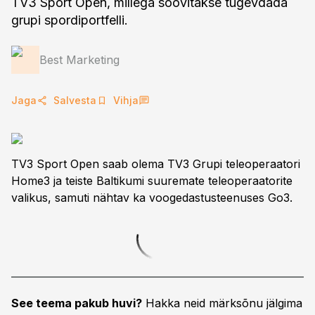
TV3 Sport Open, millega soovitakse tugevdada
grupi spordiportfelli.
Best Marketing
Jaga
Salvesta
Vihja
TV3 Sport Open saab olema TV3 Grupi teleoperaatori
Home3 ja teiste Baltikumi suuremate teleoperaatorite
valikus, samuti nähtav ka voogedastusteenuses Go3.
See teema pakub huvi?
Hakka neid märksõnu jälgima