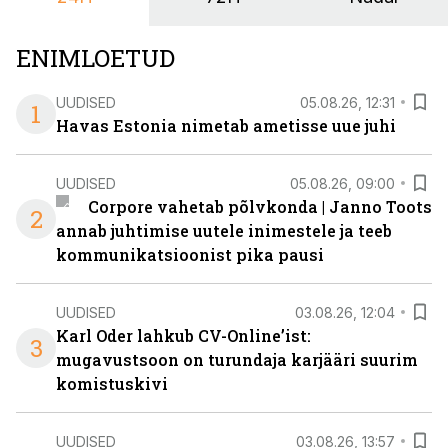
ENIMLOETUD
UUDISED
05.08.26, 12:31
1
Havas Estonia nimetab ametisse uue juhi
UUDISED
05.08.26, 09:00
Corpore vahetab põlvkonda | Janno Toots
2
annab juhtimise uutele inimestele ja teeb
kommunikatsioonist pika pausi
UUDISED
03.08.26, 12:04
Karl Oder lahkub CV-Online’ist:
3
mugavustsoon on turundaja karjääri suurim
komistuskivi
UUDISED
03.08.26, 13:57