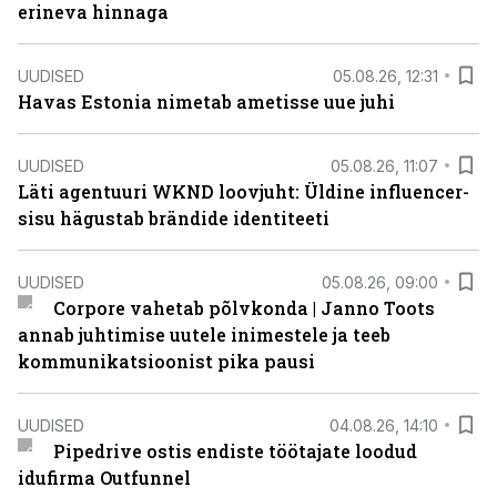
erineva hinnaga
UUDISED
05.08.26, 12:31
Havas Estonia nimetab ametisse uue juhi
UUDISED
05.08.26, 11:07
Läti agentuuri WKND loovjuht: Üldine influencer-
sisu hägustab brändide identiteeti
UUDISED
05.08.26, 09:00
Corpore vahetab põlvkonda | Janno Toots
annab juhtimise uutele inimestele ja teeb
kommunikatsioonist pika pausi
UUDISED
04.08.26, 14:10
Pipedrive ostis endiste töötajate loodud
idufirma Outfunnel