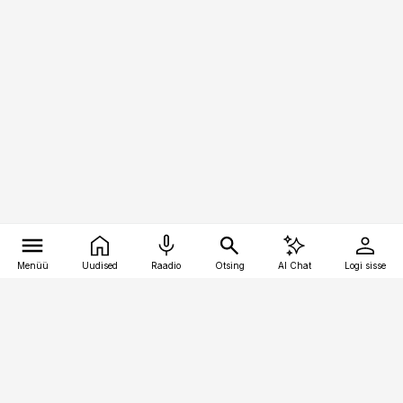
Menüü
Uudised
Raadio
Otsing
AI Chat
Logi sisse
Vana-Lõuna 39/1, 19094 Tallinn
(+372) 667 0111
bestmarketing@best-marketing.ee