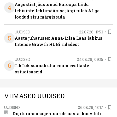
Augustist jõustunud Euroopa Liidu
4
tehisintellektimääruse järgi tuleb AI-ga
loodud sisu märgistada
UUDISED
22.07.26, 11:53
5
Aasta juhatuses: Anna-Liisa Laas lahkus
Intense Growth HUBi ridadest
UUDISED
04.08.26, 09:15
6
TikTok suunab üha enam eestlaste
ostuotsuseid
VIIMASED UUDISED
UUDISED
06.08.26, 13:17
Digiturundusagentuuride aasta: kasv tuli