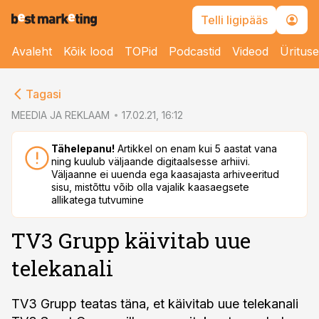
Telli ligipääs
Avaleht
Kõik lood
TOPid
Podcastid
Videod
Üritus
cebook
Tagasi
Twitter)
MEEDIA JA REKLAAM
17.02.21, 16:12
kedIn
Tähelepanu!
Artikkel on enam kui 5 aastat vana
ning kuulub väljaande digitaalsesse arhiivi.
ail
Väljaanne ei uuenda ega kaasajasta arhiveeritud
sisu, mistõttu võib olla vajalik kaasaegsete
k
allikatega tutvumine
TV3 Grupp käivitab uue
telekanali
TV3 Grupp teatas täna, et käivitab uue telekanali