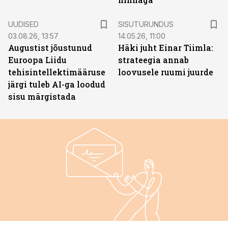
ST
UUDISED
SISUTURUNDUS
03.08.26, 13:57
14.05.26, 11:00
Augustist jõustunud
Häki juht Einar Tiimla:
Euroopa Liidu
strateegia annab
tehisintellektimääruse
loovusele ruumi juurde
järgi tuleb AI-ga loodud
sisu märgistada