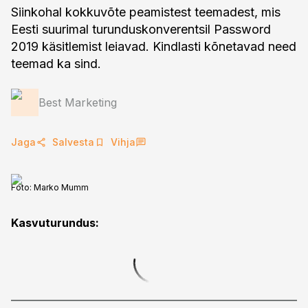
Siinkohal kokkuvõte peamistest teemadest, mis
Eesti suurimal turunduskonverentsil Password
2019 käsitlemist leiavad. Kindlasti kõnetavad need
teemad ka sind.
Best Marketing
Jaga
Salvesta
Vihja
Foto:
Marko Mumm
Kasvuturundus: