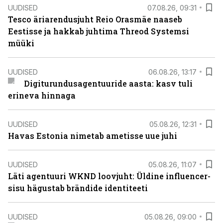
UUDISED
07.08.26, 09:31
Tesco äriarendusjuht Reio Orasmäe naaseb
Eestisse ja hakkab juhtima Threod Systemsi
müüki
UUDISED
06.08.26, 13:17
Digiturundusagentuuride aasta: kasv tuli
erineva hinnaga
UUDISED
05.08.26, 12:31
Havas Estonia nimetab ametisse uue juhi
UUDISED
05.08.26, 11:07
Läti agentuuri WKND loovjuht: Üldine influencer-
sisu hägustab brändide identiteeti
UUDISED
05.08.26, 09:00