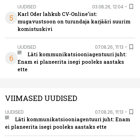
UUDISED
03.08.26, 12:04
Karl Oder lahkub CV-Online’ist:
5
mugavustsoon on turundaja karjääri suurim
komistuskivi
UUDISED
07.08.26, 11:13
Läti kommunikatsiooniagentuuri juht:
6
Enam ei planeerita isegi pooleks aastaks
ette
VIIMASED UUDISED
UUDISED
07.08.26, 11:13
Läti kommunikatsiooniagentuuri juht: Enam
ei planeerita isegi pooleks aastaks ette