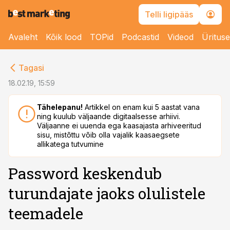
Telli ligipääs
Avaleht
Kõik lood
TOPid
Podcastid
Videod
Üritus
cebook
Tagasi
Twitter)
18.02.19, 15:59
kedIn
Tähelepanu!
Artikkel on enam kui 5 aastat vana
ning kuulub väljaande digitaalsesse arhiivi.
ail
Väljaanne ei uuenda ega kaasajasta arhiveeritud
sisu, mistõttu võib olla vajalik kaasaegsete
k
allikatega tutvumine
Password keskendub
turundajate jaoks olulistele
teemadele