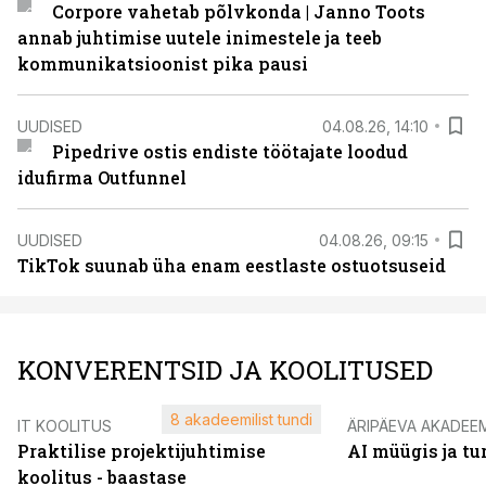
Corpore vahetab põlvkonda | Janno Toots
annab juhtimise uutele inimestele ja teeb
kommunikatsioonist pika pausi
UUDISED
04.08.26, 14:10
Pipedrive ostis endiste töötajate loodud
idufirma Outfunnel
UUDISED
04.08.26, 09:15
TikTok suunab üha enam eestlaste ostuotsuseid
KONVERENTSID JA KOOLITUSED
8 akadeemilist tundi
IT KOOLITUS
ÄRIPÄEVA AKADEE
Praktilise projektijuhtimise
AI müügis ja t
koolitus - baastase