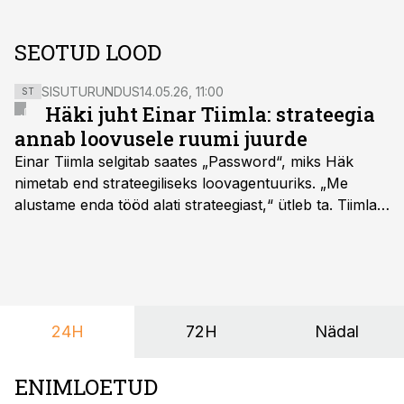
SEOTUD LOOD
SISUTURUNDUS
14.05.26, 11:00
ST
Häki juht Einar Tiimla: strateegia
annab loovusele ruumi juurde
Einar Tiimla selgitab saates „Password“, miks Häk
nimetab end strateegiliseks loovagentuuriks. „Me
alustame enda tööd alati strateegiast,“ ütleb ta. Tiimla
sõnul aitab põhjalik eeltöö vältida olukorda, kus klient
hakkab alles esimeste visuaalide pealt mõtlema, mida
ta tegelikult tahab.
24H
72H
Nädal
ENIMLOETUD