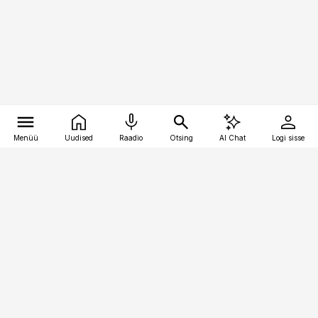
Menüü
Uudised
Raadio
Otsing
AI Chat
Logi sisse
Vana-Lõuna 39/1, 19094 Tallinn
(+372) 667 0111
bestmarketing@best-marketing.ee
Telli
Reklaam
Firmast