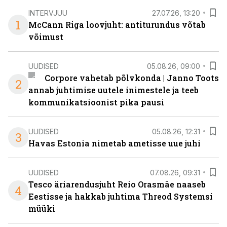
INTERVJUU
27.07.26, 13:20
1
McCann Riga loovjuht: antiturundus võtab
võimust
UUDISED
05.08.26, 09:00
Corpore vahetab põlvkonda | Janno Toots
2
annab juhtimise uutele inimestele ja teeb
kommunikatsioonist pika pausi
UUDISED
05.08.26, 12:31
3
Havas Estonia nimetab ametisse uue juhi
UUDISED
07.08.26, 09:31
Tesco äriarendusjuht Reio Orasmäe naaseb
4
Eestisse ja hakkab juhtima Threod Systemsi
müüki