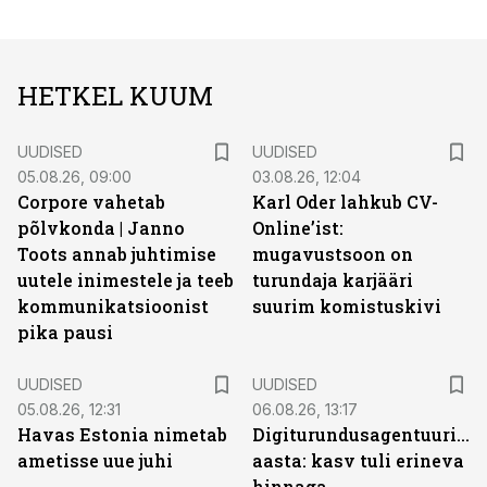
HETKEL KUUM
UUDISED
UUDISED
05.08.26, 09:00
03.08.26, 12:04
Corpore vahetab
Karl Oder lahkub CV-
põlvkonda | Janno
Online’ist:
Toots annab juhtimise
mugavustsoon on
uutele inimestele ja teeb
turundaja karjääri
kommunikatsioonist
suurim komistuskivi
pika pausi
UUDISED
UUDISED
05.08.26, 12:31
06.08.26, 13:17
Havas Estonia nimetab
Digiturundusagentuuride
ametisse uue juhi
aasta: kasv tuli erineva
hinnaga