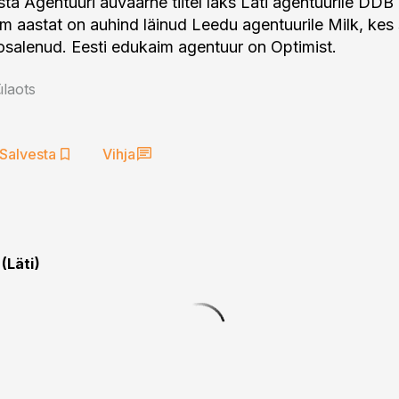
ta Agentuuri auväärne tiitel läks Läti agentuurile DDB 
m aastat on auhind läinud Leedu agentuurile Milk, kes s
laots
Salvesta
Vihja
(Läti)