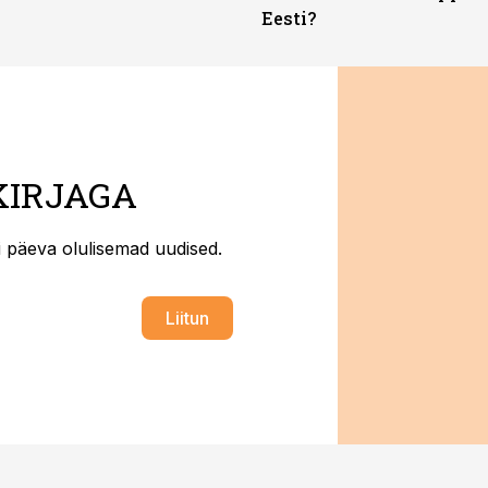
Eesti?
KIRJAGA
ti päeva olulisemad uudised.
Liitun