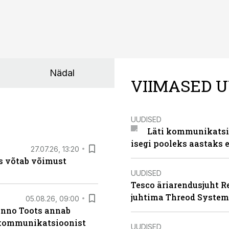
Nädal
VIIMASED U
UUDISED
Läti kommunikatsio
isegi pooleks aastaks e
27.07.26, 13:20
s võtab võimust
UUDISED
Tesco äriarendusjuht R
juhtima Threod System
05.08.26, 09:00
anno Toots annab
b kommunikatsioonist
UUDISED