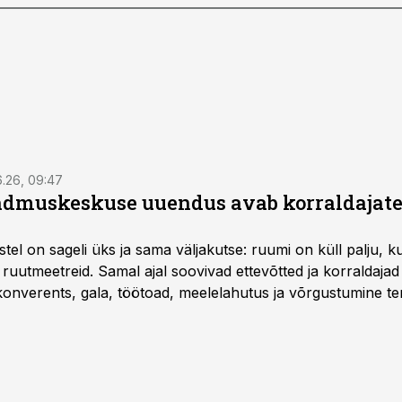
6.26, 09:47
dmuskeskuse uuendus avab korraldajatel
l on sageli üks ja sama väljakutse: ruumi on küll palju, kuid
 ruutmeetreid. Samal ajal soovivad ettevõtted ja korraldaja
onverents, gala, töötoad, meelelahutus ja võrgustumine ter
at asukohta. T1 keskuses tegutsev sündmuskeskus T1 Venue
uendusega, mis pakub senisest oluliselt rohkem lahendusi.