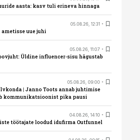
uride aasta: kasv tuli erineva hinnaga
05.08.26, 12:31
ametisse uue juhi
05.08.26, 11:07
ovjuht: Üldine influencer-sisu hägustab
05.08.26, 09:00
lvkonda | Janno Toots annab juhtimise
eeb kommunikatsioonist pika pausi
04.08.26, 14:10
iste töötajate loodud idufirma Outfunnel