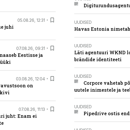
Digiturundusagentu
05.08.26, 12:31
UUDISED
e juhi
Havas Estonia nimetab 
UUDISED
07.08.26, 09:31
Läti agentuuri WKND lo
naaseb Eestisse ja
brändide identiteeti
müüki
UUDISED
03.08.26, 12:04
Corpore vahetab põ
ugavustsoon on
uutele inimestele ja t
kivi
UUDISED
07.08.26, 11:13
Pipedrive ostis end
i juht: Enam ei
te