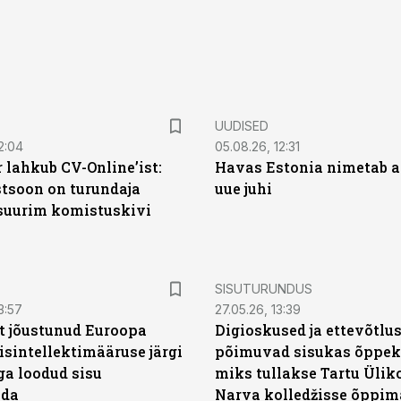
UUDISED
2:04
05.08.26, 12:31
 lahkub CV-Online’ist:
Havas Estonia nimetab 
soon on turundaja
uue juhi
 suurim komistuskivi
ST
SISUTURUNDUS
3:57
27.05.26, 13:39
t jõustunud Euroopa
Digioskused ja ettevõtlu
isintellektimääruse järgi
põimuvad sisukas õppek
ga loodud sisu
miks tullakse Tartu Ülik
ada
Narva kolledžisse õppim