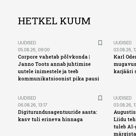
HETKEL KUUM
UUDISED
UUDISED
05.08.26, 09:00
03.08.26, 1
Corpore vahetab põlvkonda |
Karl Oder
Janno Toots annab juhtimise
mugavust
uutele inimestele ja teeb
karjääri
kommunikatsioonist pika pausi
UUDISED
UUDISED
06.08.26, 13:17
03.08.26, 1
Digiturundusagentuuride aasta:
Augustis
kasv tuli erineva hinnaga
Liidu teh
tuleb AI-
märgist