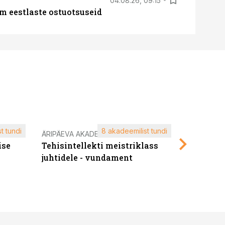
04.08.26, 09:15
m eestlaste ostuotsuseid
t tundi
8 akadeemilist tundi
ÄRIPÄEVA AKADEEMIA
ÄRIPÄEVA 
ise
Tehisintellekti meistriklass
Edukate f
juhtidele - vundament
kliendiü