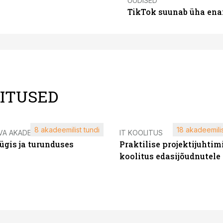
UUDISED
TikTok suunab üha ena
LITUSED
8 akadeemilist tundi
18 akadeemilis
VA AKADEEMIA
IT KOOLITUS
ügis ja turunduses
Praktilise projektijuhtim
koolitus edasijõudnutele