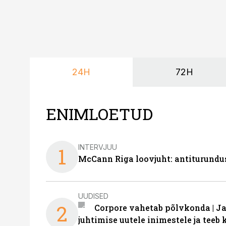
24H
72H
ENIMLOETUD
INTERVJUU
1
McCann Riga loovjuht: antiturundu
UUDISED
2
Corpore vahetab põlvkonda | J
juhtimise uutele inimestele ja tee