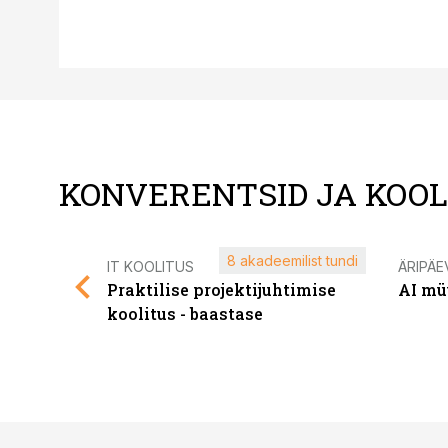
KONVERENTSID JA KOO
8 akadeemilist tundi
IT KOOLITUS
ÄRIPÄE
Praktilise projektijuhtimise
AI mü
koolitus - baastase