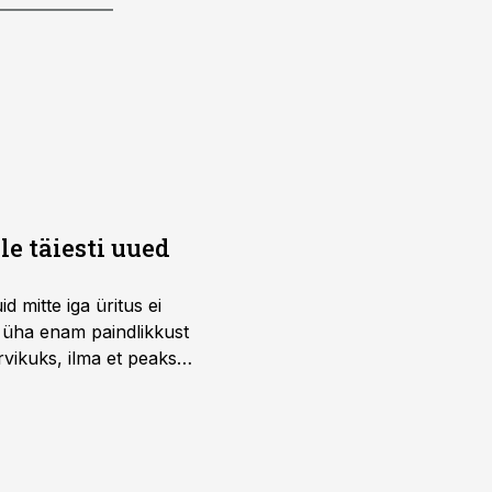
e täiesti uued
 mitte iga üritus ei
d üha enam paindlikkust
vikuks, ilma et peaks
 on just nendele