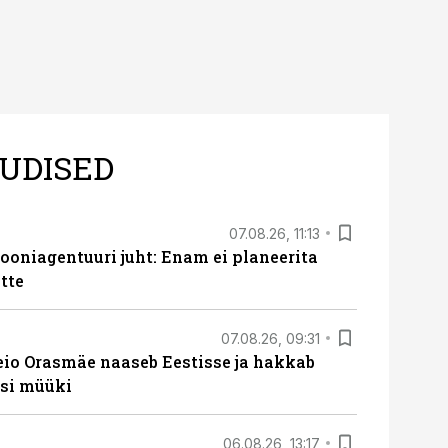
UDISED
07.08.26, 11:13
oniagentuuri juht: Enam ei planeerita
tte
07.08.26, 09:31
eio Orasmäe naaseb Eestisse ja hakkab
si müüki
06.08.26, 13:17