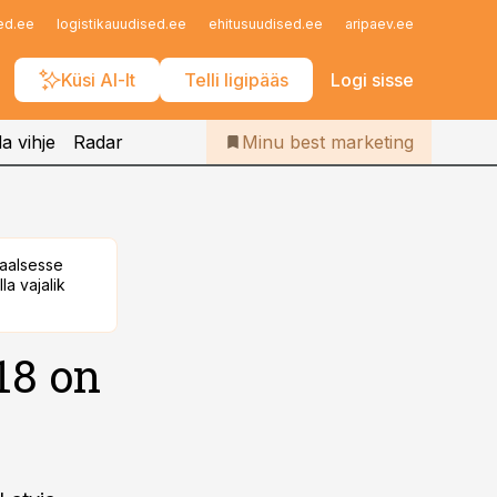
Iseteenindus
ed.ee
logistikauudised.ee
ehitusuudised.ee
aripaev.ee
finantsu
Telli Bestmarketing
Küsi AI-lt
Telli ligipääs
Logi sisse
a vihje
Radar
Minu best marketing
taalsesse
la vajalik
18 on