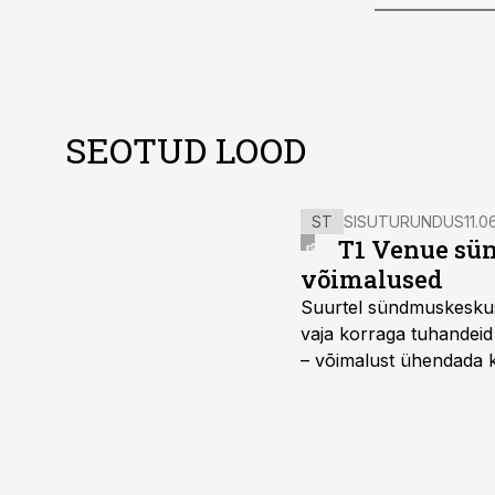
SEOTUD LOOD
ST
SISUTURUNDUS
11.0
T1 Venue sün
võimalused
Suurtel sündmuskeskuste
vaja korraga tuhandeid
– võimalust ühendada k
kasutama mitut erinev
vajadustele vastanud u