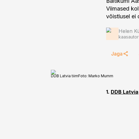
Baltikumi Aas
Viimased kol
Helen Kü
kaasautor
Jaga
DDB Latvia tiim
Foto:
Marko Mumm
1.
DDB Latvia