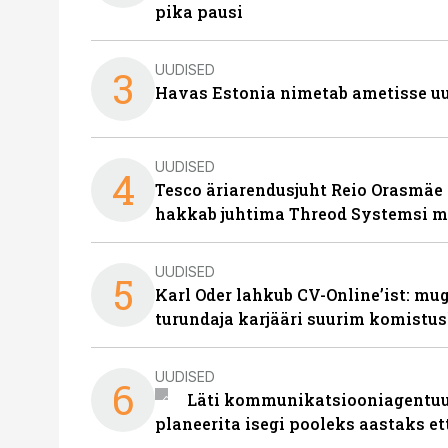
pika pausi
UUDISED
3
Havas Estonia nimetab ametisse uu
UUDISED
4
Tesco äriarendusjuht Reio Orasmäe 
hakkab juhtima Threod Systemsi 
UUDISED
5
Karl Oder lahkub CV-Online’ist: m
turundaja karjääri suurim komistus
UUDISED
6
Läti kommunikatsiooniagentuur
planeerita isegi pooleks aastaks et