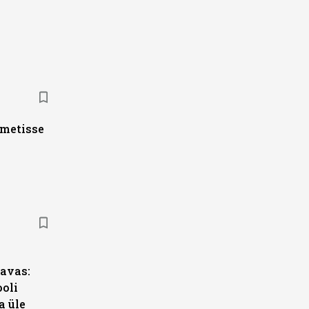
ametisse
s
avas:
ooli
a üle