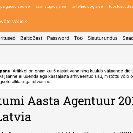
palgauudised.ee
raamatupidaja.ee
aritehnoloogia.ee
toostusuudis
Infopank
Radar
ritused
BalticBest
Password
Töö
Sisuturundus
Saad
panu!
Artikkel on enam kui 5 aastat vana ning kuulub väljaande digi
. Väljaanne ei uuenda ega kaasajasta arhiveeritud sisu, mistõttu võib ol
sete allikatega tutvumine
kumi Aasta Agentuur 20
atvia