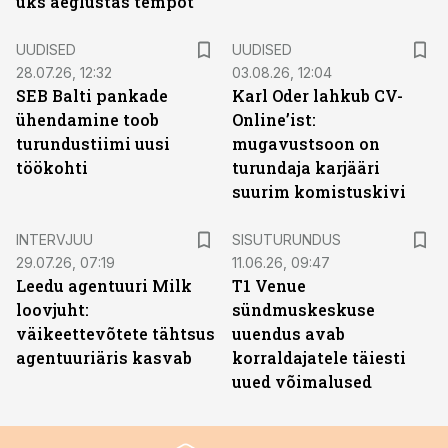
üks aeglustas tempot
UUDISED
UUDISED
28.07.26, 12:32
03.08.26, 12:04
SEB Balti pankade
Karl Oder lahkub CV-
ühendamine toob
Online’ist:
turundustiimi uusi
mugavustsoon on
töökohti
turundaja karjääri
suurim komistuskivi
ST
INTERVJUU
SISUTURUNDUS
29.07.26, 07:19
11.06.26, 09:47
Leedu agentuuri Milk
T1 Venue
loovjuht:
sündmuskeskuse
väikeettevõtete tähtsus
uuendus avab
agentuuriäris kasvab
korraldajatele täiesti
uued võimalused