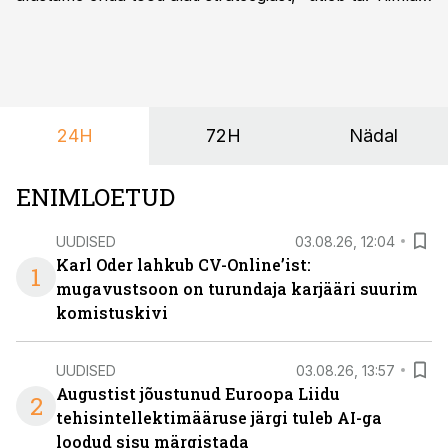
sõnul aitab põhjalik eeltöö vältida olukorda, kus klient
hakkab alles esimeste visuaalide pealt mõtlema, mida
ta tegelikult tahab.
24H
72H
Nädal
ENIMLOETUD
UUDISED
03.08.26, 12:04
Karl Oder lahkub CV-Online’ist:
1
mugavustsoon on turundaja karjääri suurim
komistuskivi
UUDISED
03.08.26, 13:57
Augustist jõustunud Euroopa Liidu
2
tehisintellektimääruse järgi tuleb AI-ga
loodud sisu märgistada