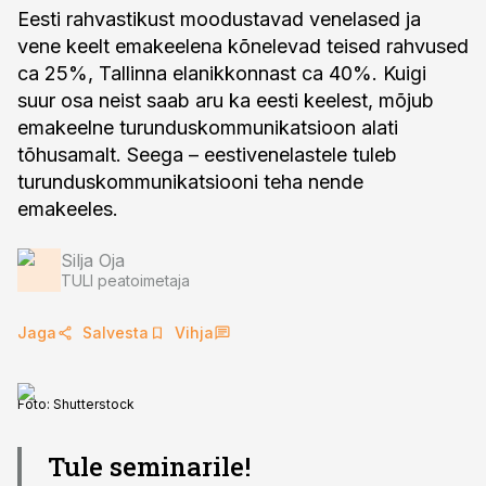
Eesti rahvastikust moodustavad venelased ja
vene keelt emakeelena kõnelevad teised rahvused
ca 25%, Tallinna elanikkonnast ca 40%. Kuigi
suur osa neist saab aru ka eesti keelest, mõjub
emakeelne turunduskommunikatsioon alati
tõhusamalt. Seega – eestivenelastele tuleb
turunduskommunikatsiooni teha nende
emakeeles.
Silja Oja
TULI peatoimetaja
Jaga
Salvesta
Vihja
Foto:
Shutterstock
Tule seminarile!