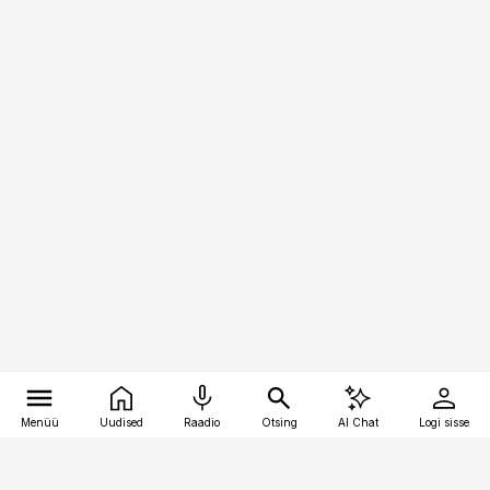
Menüü
Uudised
Raadio
Otsing
AI Chat
Logi sisse