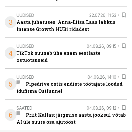
UUDISED
22.07.26, 11:53
3
Aasta juhatuses: Anna-Liisa Laas lahkus
Intense Growth HUBi ridadest
UUDISED
04.08.26, 09:15
4
TikTok suunab üha enam eestlaste
ostuotsuseid
UUDISED
04.08.26, 14:10
5
Pipedrive ostis endiste töötajate loodud
idufirma Outfunnel
SAATED
04.08.26, 09:12
6
Priit Kallas: järgmise aasta jooksul võtab
AI üle suure osa ajutööst