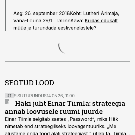
Aeg: 26. september 2018Koht: Lutheri Ärimaja,
Vana-Lõuna 39/1, TallinnKava:
Kuidas edukalt
müüa ja turundada eestivenelastele?
SEOTUD LOOD
SISUTURUNDUS
14.05.26, 11:00
ST
Häki juht Einar Tiimla: strateegia
annab loovusele ruumi juurde
Einar Tiimla selgitab saates „Password“, miks Häk
nimetab end strateegiliseks loovagentuuriks. „Me
alustame enda tööd alati strateegiast,“ ütleb ta. Tiimla