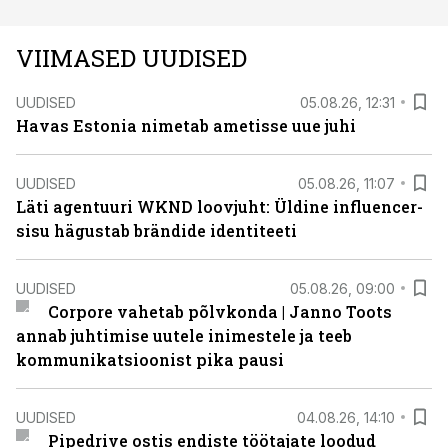
VIIMASED UUDISED
UUDISED
05.08.26, 12:31
Havas Estonia nimetab ametisse uue juhi
UUDISED
05.08.26, 11:07
Läti agentuuri WKND loovjuht: Üldine influencer-
sisu hägustab brändide identiteeti
UUDISED
05.08.26, 09:00
Corpore vahetab põlvkonda | Janno Toots
annab juhtimise uutele inimestele ja teeb
kommunikatsioonist pika pausi
UUDISED
04.08.26, 14:10
Pipedrive ostis endiste töötajate loodud