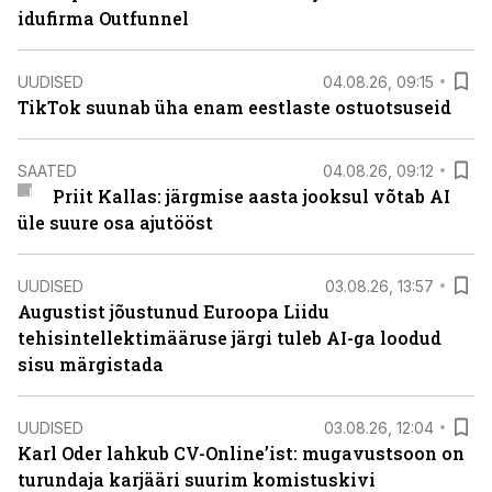
idufirma Outfunnel
UUDISED
04.08.26, 09:15
TikTok suunab üha enam eestlaste ostuotsuseid
SAATED
04.08.26, 09:12
Priit Kallas: järgmise aasta jooksul võtab AI
üle suure osa ajutööst
UUDISED
03.08.26, 13:57
Augustist jõustunud Euroopa Liidu
tehisintellektimääruse järgi tuleb AI-ga loodud
sisu märgistada
UUDISED
03.08.26, 12:04
Karl Oder lahkub CV-Online’ist: mugavustsoon on
turundaja karjääri suurim komistuskivi