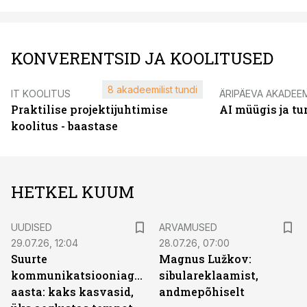
KONVERENTSID JA KOOLITUSED
8 akadeemilist tundi
IT KOOLITUS
ÄRIPÄEVA AKADEE
Praktilise projektijuhtimise
AI müügis ja t
koolitus - baastase
HETKEL KUUM
UUDISED
ARVAMUSED
29.07.26, 12:04
28.07.26, 07:00
Suurte
Magnus Lužkov:
kommunikatsiooniagentuuride
sibulareklaamist,
aasta: kaks kasvasid,
andmepõhiselt