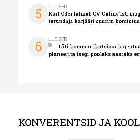
UUDISED
5
Karl Oder lahkub CV-Online’ist: m
turundaja karjääri suurim komistus
UUDISED
6
Läti kommunikatsiooniagentuur
planeerita isegi pooleks aastaks et
KONVERENTSID JA KOO