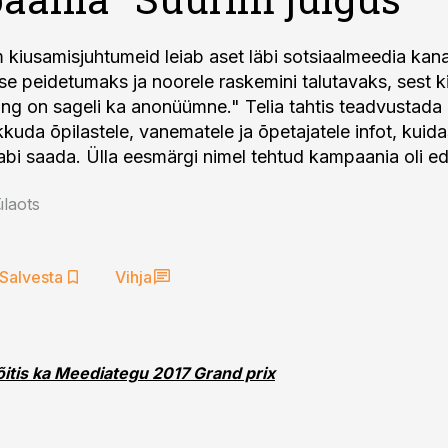
kiusamisjuhtumeid leiab aset läbi sotsiaalmeedia kanal
se peidetumaks ja noorele raskemini talutavaks, sest k
ing on sageli ka anonüümne." Telia tahtis teadvustada
kkuda õpilastele, vanematele ja õpetajatele infot, kuid
laots
Salvesta
Vihja
itis ka Meediategu 2017 Grand prix