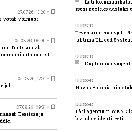
Läti kommunikatsio
isegi pooleks aastaks e
27.07.26, 13:20
s võtab võimust
UUDISED
Tesco äriarendusjuht R
juhtima Threod System
05.08.26, 09:00
anno Toots annab
b kommunikatsioonist
UUDISED
Digiturundusagentu
05.08.26, 12:31
UUDISED
e juhi
Havas Estonia nimetab 
UUDISED
07.08.26, 09:31
Läti agentuuri WKND lo
naaseb Eestisse ja
brändide identiteeti
müüki