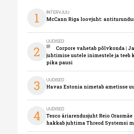
INTERVJUU
1
McCann Riga loovjuht: antiturundu
UUDISED
2
Corpore vahetab põlvkonda | J
juhtimise uutele inimestele ja tee
pika pausi
UUDISED
3
Havas Estonia nimetab ametisse uu
UUDISED
4
Tesco äriarendusjuht Reio Orasmäe 
hakkab juhtima Threod Systemsi 