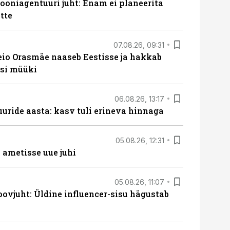
oniagentuuri juht: Enam ei planeerita
tte
07.08.26, 09:31
eio Orasmäe naaseb Eestisse ja hakkab
si müüki
06.08.26, 13:17
uride aasta: kasv tuli erineva hinnaga
05.08.26, 12:31
ametisse uue juhi
05.08.26, 11:07
ovjuht: Üldine influencer-sisu hägustab