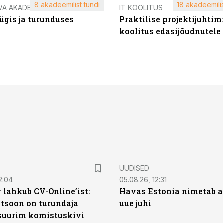
8 akadeemilist tundi
18 akadeemilis
VA AKADEEMIA
IT KOOLITUS
ügis ja turunduses
Praktilise projektijuhtim
koolitus edasijõudnutele
UUDISED
2:04
05.08.26, 12:31
 lahkub CV-Online’ist:
Havas Estonia nimetab 
soon on turundaja
uue juhi
 suurim komistuskivi