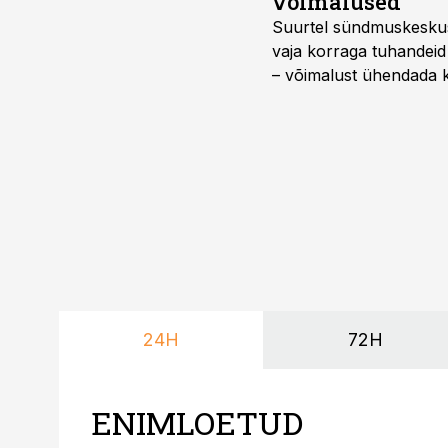
võimalused
Suurtel sündmuskeskuste
vaja korraga tuhandeid
– võimalust ühendada k
kasutama mitut erinev
vajadustele vastanud u
24H
72H
ENIMLOETUD