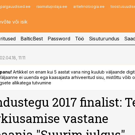
palgauudised.ee
raamatupidaja.ee
aritehnoloogia.ee
toostusuudis
Infopank
Radar
ritused
BalticBest
Password
Töö
Sisuturundus
Saad
02.04.18, 11:11
panu!
Artikkel on enam kui 5 aastat vana ning kuulub väljaande digi
. Väljaanne ei uuenda ega kaasajasta arhiveeritud sisu, mistõttu võib ol
sete allikatega tutvumine
dustegu 2017 finalist: T
kiusamise vastane
ania "Suurim julgus"