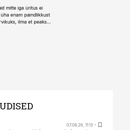
 mitte iga üritus ei
d üha enam paindlikkust
vikuks, ilma et peaks
 on just nendele
UDISED
07.08.26, 11:13