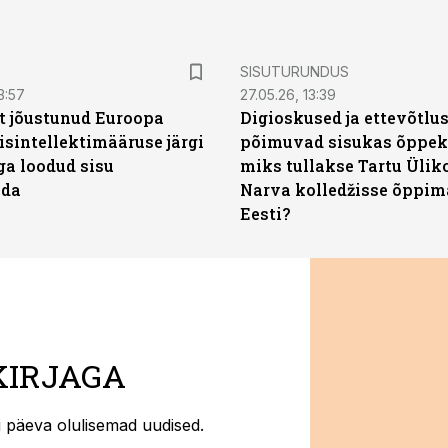
ST
SISUTURUNDUS
3:57
27.05.26, 13:39
t jõustunud Euroopa
Digioskused ja ettevõtlu
isintellektimääruse järgi
põimuvad sisukas õppek
ga loodud sisu
miks tullakse Tartu Ülik
ada
Narva kolledžisse õppim
Eesti?
KIRJAGA
ti päeva olulisemad uudised.