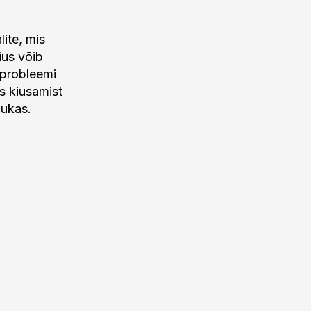
ite, mis
ius võib
 probleemi
as kiusamist