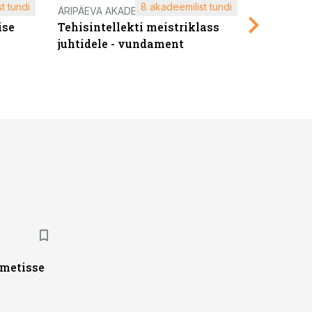
t tundi
8 akadeemilist tundi
ÄRIPÄEVA AKADEEMIA
ÄRIPÄEVA 
ise
Tehisintellekti meistriklass
Edukate f
juhtidele - vundament
kliendiü
ametisse