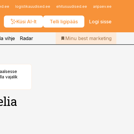
Iseteenindus
ed.ee
logistikauudised.ee
ehitusuudised.ee
aripaev.ee
finantsu
Telli Bestmarketing
Küsi AI-lt
Telli ligipääs
Logi sisse
a vihje
Radar
Minu best marketing
taalsesse
la vajalik
elia