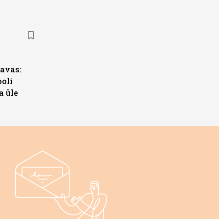
s
avas:
ooli
a üle