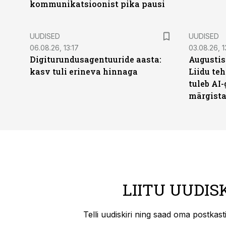
kommunikatsioonist pika pausi
UUDISED
UUDISED
06.08.26, 13:17
03.08.26, 1
Digiturundusagentuuride aasta:
Augustis
kasv tuli erineva hinnaga
Liidu teh
tuleb AI-
märgist
LIITU UUDIS
Telli uudiskiri ning saad oma postkas