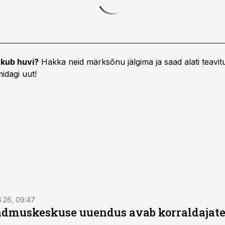
kub huvi?
Hakka neid märksõnu jälgima ja saad alati teavitu
idagi uut!
6.26, 09:47
dmuskeskuse uuendus avab korraldajatel