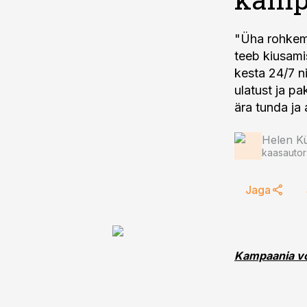
"Üha rohkem 
teeb kiusami
kesta 24/7 n
ulatust ja pa
Helen Kü
kaasautor
Jaga
Kampaania võ