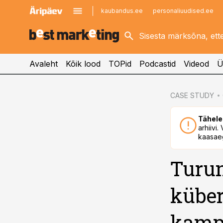
kaubandus.ee
personaliuudised.ee
kinnisvarauudised.ee
imelineajalugu.ee
logistikauudised.ee
imelineteadus.ee
Avaleht
Kõik lood
TOPid
Podcastid
Videod
Ü
cebook
CASE STUDY
Twitter)
Tähele
kedIn
arhiivi
kaasaeg
ail
Turun
k
küber
kampa