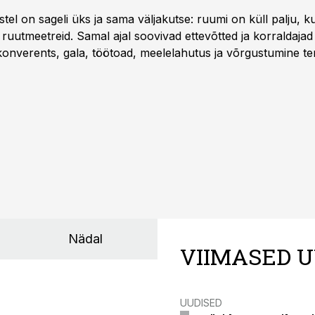
l on sageli üks ja sama väljakutse: ruumi on küll palju, kuid
 ruutmeetreid. Samal ajal soovivad ettevõtted ja korraldaja
onverents, gala, töötoad, meelelahutus ja võrgustumine ter
at asukohta. T1 keskuses tegutsev sündmuskeskus T1 Venue
uendusega, mis pakub senisest oluliselt rohkem lahendusi.
Nädal
VIIMASED U
UUDISED