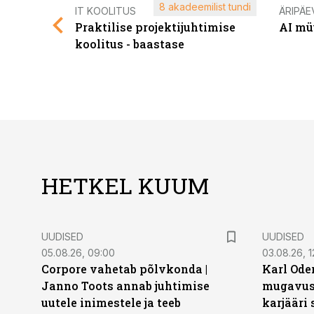
8 akadeemilist tundi
IT KOOLITUS
ÄRIPÄE
Praktilise projektijuhtimise
AI mü
koolitus - baastase
HETKEL KUUM
UUDISED
UUDISED
05.08.26, 09:00
03.08.26, 1
Corpore vahetab põlvkonda |
Karl Oder
Janno Toots annab juhtimise
mugavust
uutele inimestele ja teeb
karjääri