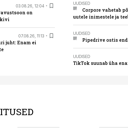
UUDISED
03.08.26, 12:04
Corpore vahetab põ
ugavustsoon on
uutele inimestele ja t
kivi
UUDISED
07.08.26, 11:13
Pipedrive ostis end
i juht: Enam ei
te
UUDISED
TikTok suunab üha ena
LITUSED