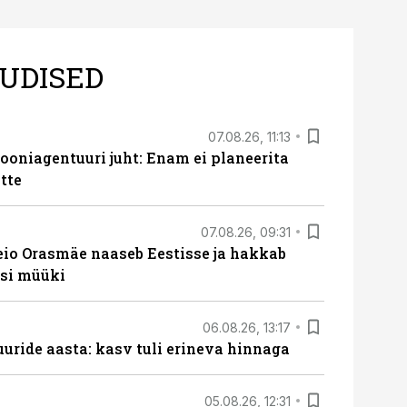
UDISED
07.08.26, 11:13
oniagentuuri juht: Enam ei planeerita
tte
07.08.26, 09:31
eio Orasmäe naaseb Eestisse ja hakkab
si müüki
06.08.26, 13:17
uride aasta: kasv tuli erineva hinnaga
05.08.26, 12:31