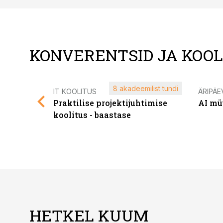
KONVERENTSID JA KOO
8 akadeemilist tundi
IT KOOLITUS
ÄRIPÄE
Praktilise projektijuhtimise
AI mü
koolitus - baastase
HETKEL KUUM