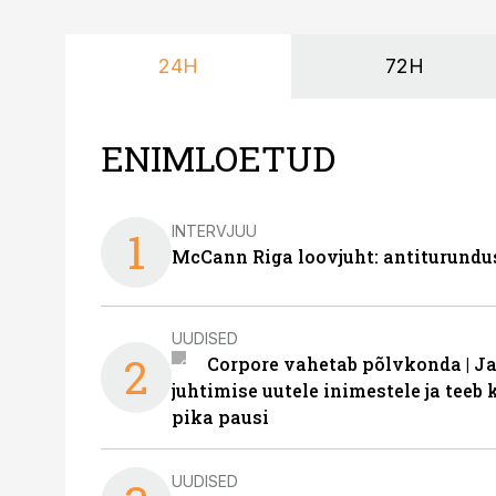
24H
72H
ENIMLOETUD
INTERVJUU
1
McCann Riga loovjuht: antiturundu
UUDISED
2
Corpore vahetab põlvkonda | J
juhtimise uutele inimestele ja tee
pika pausi
UUDISED