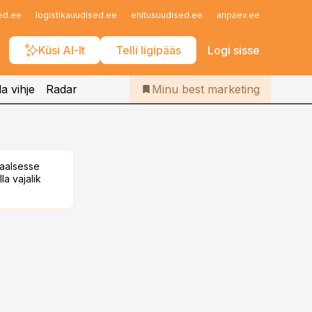
Iseteenindus
ed.ee
logistikauudised.ee
ehitusuudised.ee
aripaev.ee
finantsu
Telli Bestmarketing
Küsi AI-lt
Telli ligipääs
Logi sisse
a vihje
Radar
Minu best marketing
taalsesse
la vajalik