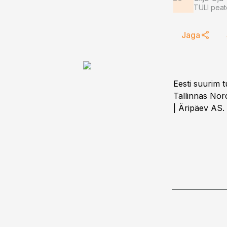
TULI peat
Jaga
Eesti suurim 
Tallinnas Nor
| Äripäev AS.