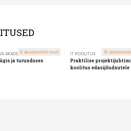
LITUSED
8 akadeemilist tundi
18 akadeemilis
VA AKADEEMIA
IT KOOLITUS
ügis ja turunduses
Praktilise projektijuhtim
koolitus edasijõudnutele