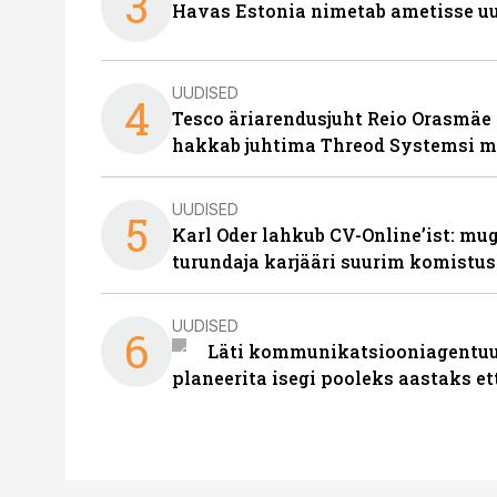
3
Havas Estonia nimetab ametisse uu
UUDISED
4
Tesco äriarendusjuht Reio Orasmäe 
hakkab juhtima Threod Systemsi 
UUDISED
5
Karl Oder lahkub CV-Online’ist: m
turundaja karjääri suurim komistus
UUDISED
6
Läti kommunikatsiooniagentuur
planeerita isegi pooleks aastaks et