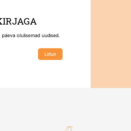
KIRJAGA
ti päeva olulisemad uudised.
Liitun