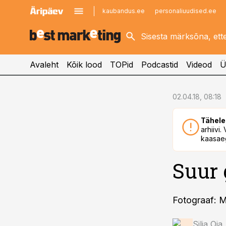
kaubandus.ee
personaliuudised.ee
kinnisvarauudised.ee
imelineajalugu.ee
logistikauudised.ee
imelineteadus.ee
Avaleht
Kõik lood
TOPid
Podcastid
Videod
Ü
cebook
02.04.18, 08:18
Twitter)
Tähele
kedIn
arhiivi
kaasaeg
ail
Suur 
k
Fotograaf: M
Silja Oja