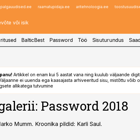
palgauudised.ee
raamatupidaja.ee
aritehnoloogia.ee
toostusuudis
Infopank
Radar
ritused
BalticBest
Password
Töö
Sisuturundus
Saad
panu!
Artikkel on enam kui 5 aastat vana ning kuulub väljaande digi
. Väljaanne ei uuenda ega kaasajasta arhiveeritud sisu, mistõttu võib ol
sete allikatega tutvumine
galerii: Password 2018
arko Mumm. Kroonika pildid: Karli Saul.