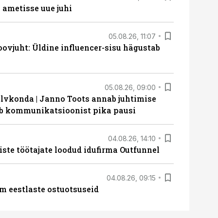
ametisse uue juhi
05.08.26, 11:07
ovjuht: Üldine influencer-sisu hägustab
05.08.26, 09:00
lvkonda | Janno Toots annab juhtimise
eeb kommunikatsioonist pika pausi
04.08.26, 14:10
iste töötajate loodud idufirma Outfunnel
04.08.26, 09:15
m eestlaste ostuotsuseid