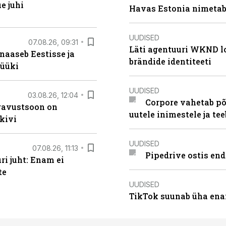
e juhi
Havas Estonia nimetab 
UUDISED
07.08.26, 09:31
Läti agentuuri WKND lo
naaseb Eestisse ja
brändide identiteeti
müüki
UUDISED
03.08.26, 12:04
Corpore vahetab põ
ugavustsoon on
uutele inimestele ja t
kivi
UUDISED
07.08.26, 11:13
Pipedrive ostis end
i juht: Enam ei
te
UUDISED
TikTok suunab üha ena