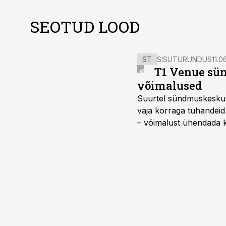
SEOTUD LOOD
ST
SISUTURUNDUS
11.0
T1 Venue sün
võimalused
Suurtel sündmuskeskuste
vaja korraga tuhandeid
– võimalust ühendada k
kasutama mitut erinev
vajadustele vastanud u