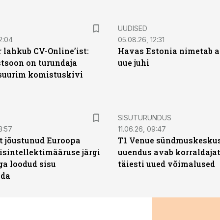
UUDISED
2:04
05.08.26, 12:31
 lahkub CV-Online’ist:
Havas Estonia nimetab 
soon on turundaja
uue juhi
 suurim komistuskivi
ST
SISUTURUNDUS
3:57
11.06.26, 09:47
t jõustunud Euroopa
T1 Venue sündmuskesku
isintellektimääruse järgi
uuendus avab korraldajat
ga loodud sisu
täiesti uued võimalused
ada