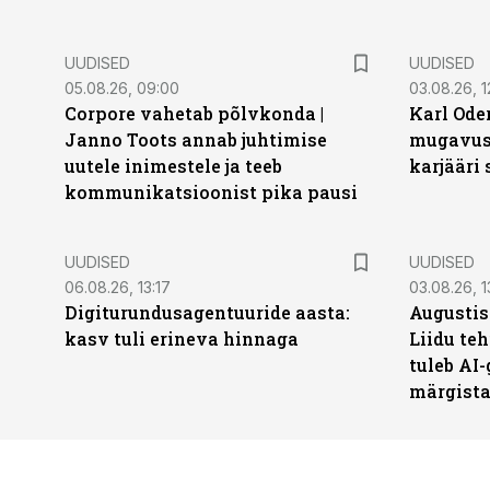
UUDISED
UUDISED
05.08.26, 09:00
03.08.26, 1
Corpore vahetab põlvkonda |
Karl Oder
Janno Toots annab juhtimise
mugavust
uutele inimestele ja teeb
karjääri
kommunikatsioonist pika pausi
UUDISED
UUDISED
06.08.26, 13:17
03.08.26, 1
Digiturundusagentuuride aasta:
Augustis
kasv tuli erineva hinnaga
Liidu teh
tuleb AI-
märgist