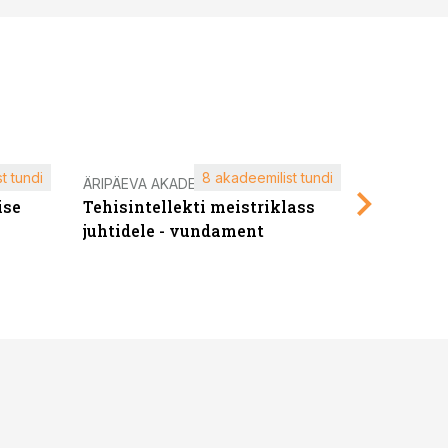
t tundi
8 akadeemilist tundi
ÄRIPÄEVA AKADEEMIA
ÄRIPÄEVA 
ise
Tehisintellekti meistriklass
Edukate f
juhtidele - vundament
kliendiü