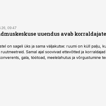
6.26, 09:47
dmuskeskuse uuendus avab korraldajatel
l on sageli üks ja sama väljakutse: ruumi on küll palju, kuid
 ruutmeetreid. Samal ajal soovivad ettevõtted ja korraldaja
onverents, gala, töötoad, meelelahutus ja võrgustumine ter
at asukohta. T1 keskuses tegutsev sündmuskeskus T1 Venue
uendusega, mis pakub senisest oluliselt rohkem lahendusi.