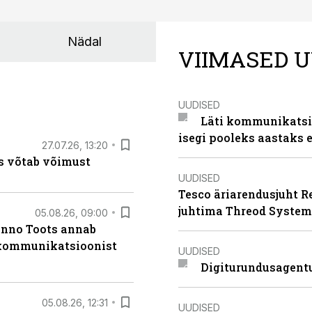
Nädal
VIIMASED U
UUDISED
Läti kommunikatsio
isegi pooleks aastaks e
27.07.26, 13:20
s võtab võimust
UUDISED
Tesco äriarendusjuht R
juhtima Threod System
05.08.26, 09:00
anno Toots annab
b kommunikatsioonist
UUDISED
Digiturundusagentu
05.08.26, 12:31
UUDISED