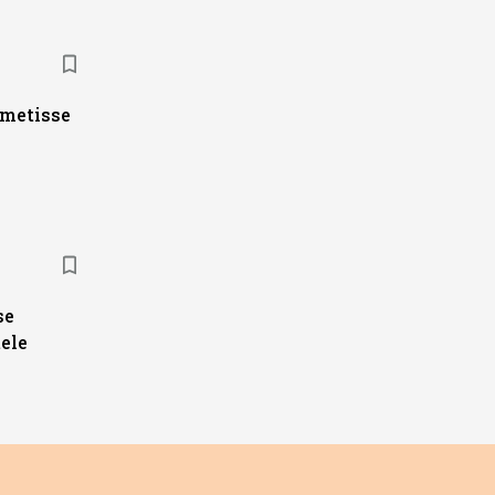
ametisse
se
ele