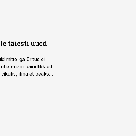
e täiesti uued
 mitte iga üritus ei
d üha enam paindlikkust
vikuks, ilma et peaks
 on just nendele