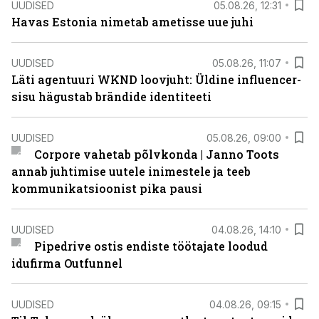
UUDISED
05.08.26, 12:31
Havas Estonia nimetab ametisse uue juhi
UUDISED
05.08.26, 11:07
Läti agentuuri WKND loovjuht: Üldine influencer-
sisu hägustab brändide identiteeti
UUDISED
05.08.26, 09:00
Corpore vahetab põlvkonda | Janno Toots
annab juhtimise uutele inimestele ja teeb
kommunikatsioonist pika pausi
UUDISED
04.08.26, 14:10
Pipedrive ostis endiste töötajate loodud
idufirma Outfunnel
UUDISED
04.08.26, 09:15