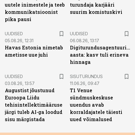
uutele inimestele ja teeb
turundaja karjääri
kommunikatsioonist
suurim komistuskivi
pika pausi
UUDISED
UUDISED
05.08.26, 12:31
06.08.26, 13:17
Havas Estonia nimetab
Digiturundusagentuuride
ametisse uue juhi
aasta: kasv tuli erineva
hinnaga
ST
UUDISED
SISUTURUNDUS
03.08.26, 13:57
11.06.26, 09:47
Augustist jõustunud
T1 Venue
Euroopa Liidu
sündmuskeskuse
tehisintellektimääruse
uuendus avab
järgi tuleb AI-ga loodud
korraldajatele täiesti
sisu märgistada
uued võimalused