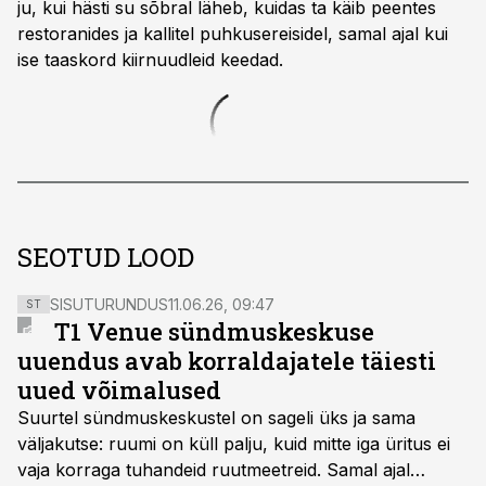
ju, kui hästi su sõbral läheb, kuidas ta käib peentes
restoranides ja kallitel puhkusereisidel, samal ajal kui
ise taaskord kiirnuudleid keedad.
SEOTUD LOOD
SISUTURUNDUS
11.06.26, 09:47
ST
T1 Venue sündmuskeskuse
uuendus avab korraldajatele täiesti
uued võimalused
Suurtel sündmuskeskustel on sageli üks ja sama
väljakutse: ruumi on küll palju, kuid mitte iga üritus ei
vaja korraga tuhandeid ruutmeetreid. Samal ajal