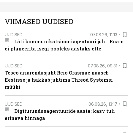
VIIMASED UUDISED
UUDISED
07.08.26, 11:13
Läti kommunikatsiooniagentuuri juht: Enam
ei planeerita isegi pooleks aastaks ette
UUDISED
07.08.26, 09:31
Tesco äriarendusjuht Reio Orasmäe naaseb
Eestisse ja hakkab juhtima Threod Systemsi
müüki
UUDISED
06.08.26, 13:17
Digiturundusagentuuride aasta: kasv tuli
erineva hinnaga