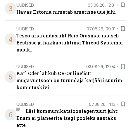
UUDISED
05.08.26, 12:31
3
Havas Estonia nimetab ametisse uue juhi
UUDISED
07.08.26, 09:31
Tesco äriarendusjuht Reio Orasmäe naaseb
4
Eestisse ja hakkab juhtima Threod Systemsi
müüki
UUDISED
03.08.26, 12:04
Karl Oder lahkub CV-Online’ist:
5
mugavustsoon on turundaja karjääri suurim
komistuskivi
UUDISED
07.08.26, 11:13
Läti kommunikatsiooniagentuuri juht:
6
Enam ei planeerita isegi pooleks aastaks
ette