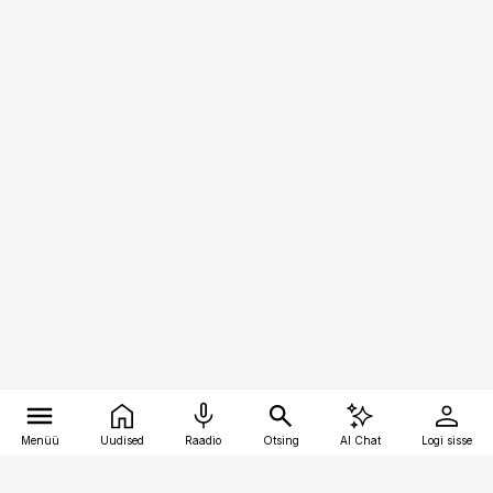
Menüü
Uudised
Raadio
Otsing
AI Chat
Logi sisse