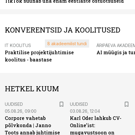
TikTok suunab üha enam eestlaste ostuotsuseid
KONVERENTSID JA KOOLITUSED
8 akadeemilist tundi
IT KOOLITUS
ÄRIPÄEVA AKADEE
Praktilise projektijuhtimise
AI müügis ja t
koolitus - baastase
HETKEL KUUM
UUDISED
UUDISED
05.08.26, 09:00
03.08.26, 12:04
Corpore vahetab
Karl Oder lahkub CV-
põlvkonda | Janno
Online’ist:
Toots annab juhtimise
mugavustsoon on