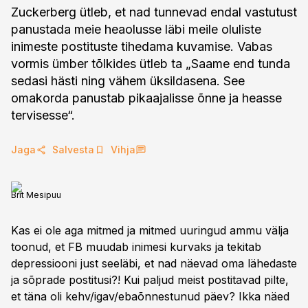
Zuckerberg ütleb, et nad tunnevad endal vastutust
panustada meie heaolusse läbi meile oluliste
inimeste postituste tihedama kuvamise. Vabas
vormis ümber tõlkides ütleb ta „Saame end tunda
sedasi hästi ning vähem üksildasena. See
omakorda panustab pikaajalisse õnne ja heasse
tervisesse“.
Jaga
Salvesta
Vihja
Brit Mesipuu
Kas ei ole aga mitmed ja mitmed uuringud ammu välja
toonud, et FB muudab inimesi kurvaks ja tekitab
depressiooni just seeläbi, et nad näevad oma lähedaste
ja sõprade postitusi?! Kui paljud meist postitavad pilte,
et täna oli kehv/igav/ebaõnnestunud päev? Ikka näed