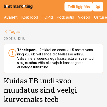
Telli ligipääs
Avaleht
Kõik lood
TOPid
Podcastid
Videod
Üritus
cebook
Tagasi
Twitter)
29.01.18, 12:18
kedIn
Tähelepanu!
Artikkel on enam kui 5 aastat vana
ning kuulub väljaande digitaalsesse arhiivi.
ail
Väljaanne ei uuenda ega kaasajasta arhiveeritud
sisu, mistõttu võib olla vajalik kaasaegsete
k
allikatega tutvumine
Kuidas FB uudisvoo
muudatus sind veelgi
kurvemaks teeb