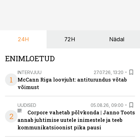
soovivad ettevõtted ja korraldajad üha enam
paindlikkust – võimalust ühendada konverents, gala,
töötoad, meelelahutus ja võrgustumine tervikuks, ilma
et peaks kasutama mitut erinevat asukohta. T1
keskuses tegutsev sündmuskeskus T1 Venue on just
24H
72H
Nädal
nendele vajadustele vastanud uuendusega, mis pakub
senisest oluliselt rohkem lahendusi.
ENIMLOETUD
INTERVJUU
27.07.26, 13:20
1
McCann Riga loovjuht: antiturundus võtab
võimust
UUDISED
05.08.26, 09:00
Corpore vahetab põlvkonda | Janno Toots
2
annab juhtimise uutele inimestele ja teeb
kommunikatsioonist pika pausi