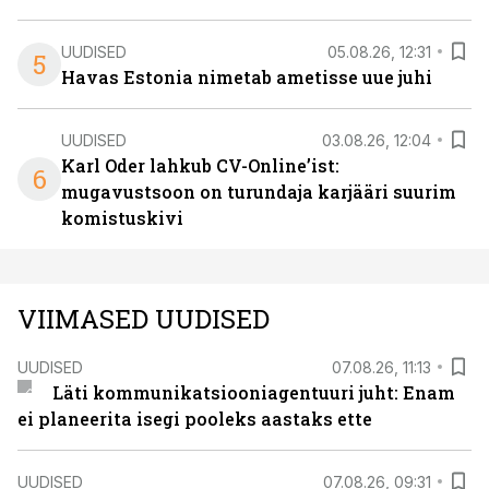
UUDISED
05.08.26, 12:31
5
Havas Estonia nimetab ametisse uue juhi
UUDISED
03.08.26, 12:04
Karl Oder lahkub CV-Online’ist:
6
mugavustsoon on turundaja karjääri suurim
komistuskivi
VIIMASED UUDISED
UUDISED
07.08.26, 11:13
Läti kommunikatsiooniagentuuri juht: Enam
ei planeerita isegi pooleks aastaks ette
UUDISED
07.08.26, 09:31