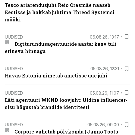
Tesco äriarendusjuht Reio Orasmäe naaseb
Eestisse ja hakkab juhtima Threod Systemsi
müüki
UUDISED
06.08.26, 13:17
Digiturundusagentuuride aasta: kasv tuli
erineva hinnaga
UUDISED
05.08.26, 12:31
Havas Estonia nimetab ametisse uue juhi
UUDISED
05.08.26, 11:07
Läti agentuuri WKND loovjuht: Üldine influencer-
sisu hägustab brändide identiteeti
UUDISED
05.08.26, 09:00
Corpore vahetab põlvkonda | Janno Toots