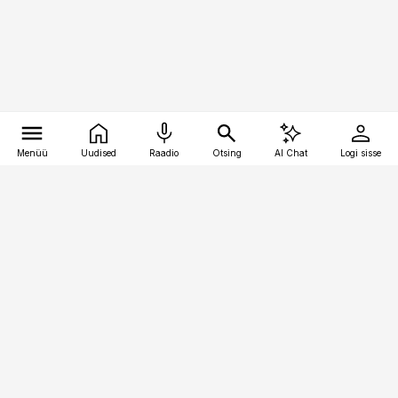
Menüü
Uudised
Raadio
Otsing
AI Chat
Logi sisse
Vana-Lõuna 39/1, 19094 Tallinn
(+372) 667 0111
bestmarketing@best-marketing.ee
Telli
Reklaam
Firmast