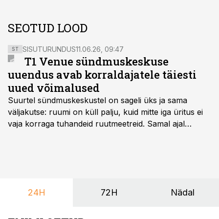
SEOTUD LOOD
SISUTURUNDUS
11.06.26, 09:47
ST
T1 Venue sündmuskeskuse
uuendus avab korraldajatele täiesti
uued võimalused
Suurtel sündmuskeskustel on sageli üks ja sama
väljakutse: ruumi on küll palju, kuid mitte iga üritus ei
vaja korraga tuhandeid ruutmeetreid. Samal ajal
soovivad ettevõtted ja korraldajad üha enam
paindlikkust – võimalust ühendada konverents, gala,
töötoad, meelelahutus ja võrgustumine tervikuks, ilma
et peaks kasutama mitut erinevat asukohta. T1
keskuses tegutsev sündmuskeskus T1 Venue on just
24H
72H
Nädal
nendele vajadustele vastanud uuendusega, mis pakub
senisest oluliselt rohkem lahendusi.