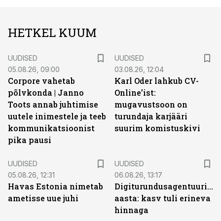
HETKEL KUUM
UUDISED
UUDISED
05.08.26, 09:00
03.08.26, 12:04
Corpore vahetab
Karl Oder lahkub CV-
põlvkonda | Janno
Online’ist:
Toots annab juhtimise
mugavustsoon on
uutele inimestele ja teeb
turundaja karjääri
kommunikatsioonist
suurim komistuskivi
pika pausi
UUDISED
UUDISED
05.08.26, 12:31
06.08.26, 13:17
Havas Estonia nimetab
Digiturundusagentuuride
ametisse uue juhi
aasta: kasv tuli erineva
hinnaga