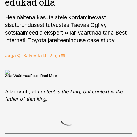
edukad olla
Hea näitena kasutajatele kordaminevast
sisuturundusest tutvustas Taevas Ogilvy
sotsiaalmeedia ekspert Ailar Väärtmaa täna Best
Internetil Toyota järelteeninduse case study.
Jaga
Salvesta
Vihja
Ailar Väärtmaa
Foto:
Raul Mee
Ailar usub, et
content is the king, but context is the
father of that king
.