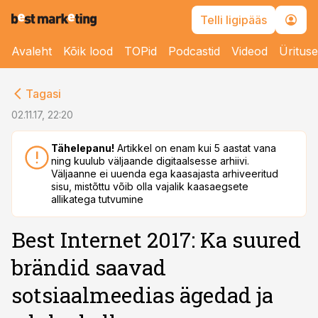
Telli ligipääs
Avaleht
Kõik lood
TOPid
Podcastid
Videod
Üritus
cebook
Tagasi
Twitter)
02.11.17, 22:20
kedIn
Tähelepanu!
Artikkel on enam kui 5 aastat vana
ning kuulub väljaande digitaalsesse arhiivi.
ail
Väljaanne ei uuenda ega kaasajasta arhiveeritud
sisu, mistõttu võib olla vajalik kaasaegsete
k
allikatega tutvumine
Best Internet 2017: Ka suured
brändid saavad
sotsiaalmeedias ägedad ja