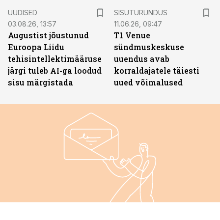
ST
UUDISED
SISUTURUNDUS
03.08.26, 13:57
11.06.26, 09:47
Augustist jõustunud
T1 Venue
Euroopa Liidu
sündmuskeskuse
tehisintellektimääruse
uuendus avab
järgi tuleb AI-ga loodud
korraldajatele täiesti
sisu märgistada
uued võimalused