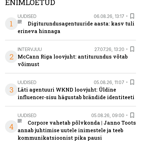
ENIMLOETUD
UUDISED
06.08.26, 13:17
1
Digiturundusagentuuride aasta: kasv tuli
erineva hinnaga
INTERVJUU
27.07.26, 13:20
2
McCann Riga loovjuht: antiturundus võtab
võimust
UUDISED
05.08.26, 11:07
3
Läti agentuuri WKND loovjuht: Üldine
influencer-sisu hägustab brändide identiteeti
UUDISED
05.08.26, 09:00
Corpore vahetab põlvkonda | Janno Toots
4
annab juhtimise uutele inimestele ja teeb
kommunikatsioonist pika pausi