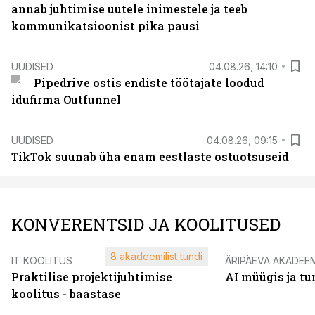
annab juhtimise uutele inimestele ja teeb
kommunikatsioonist pika pausi
UUDISED
04.08.26, 14:10
Pipedrive ostis endiste töötajate loodud
idufirma Outfunnel
UUDISED
04.08.26, 09:15
TikTok suunab üha enam eestlaste ostuotsuseid
KONVERENTSID JA KOOLITUSED
8 akadeemilist tundi
IT KOOLITUS
ÄRIPÄEVA AKADEE
Praktilise projektijuhtimise
AI müügis ja t
koolitus - baastase