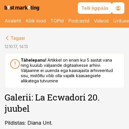
Telli ligipääs
Avaleht
Kõik lood
TOPid
Podcastid
Videod
Üritus
cebook
Tagasi
Twitter)
12.10.17, 14:13
kedIn
Tähelepanu!
Artikkel on enam kui 5 aastat vana
ning kuulub väljaande digitaalsesse arhiivi.
ail
Väljaanne ei uuenda ega kaasajasta arhiveeritud
sisu, mistõttu võib olla vajalik kaasaegsete
k
allikatega tutvumine
Galerii: La Ecwadori 20.
juubel
Pildistas: Diana Unt.