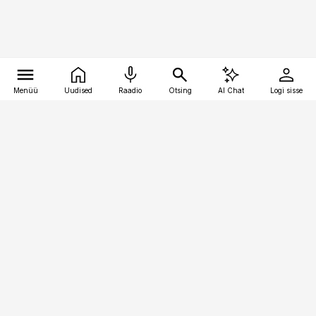
Menüü
Uudised
Raadio
Otsing
AI Chat
Logi sisse
Vana-Lõuna 39/1, 19094 Tallinn
(+372) 667 0111
bestmarketing@best-marketing.ee
Telli
Reklaam
Firmast
Sisu kasutamisõigused
Ajakirjaniku
eetikakoodeks