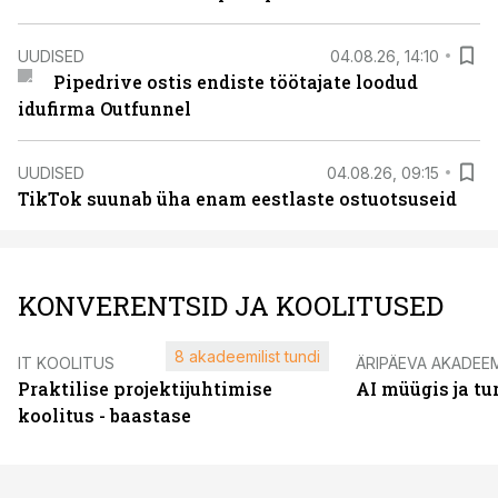
UUDISED
04.08.26, 14:10
Pipedrive ostis endiste töötajate loodud
idufirma Outfunnel
UUDISED
04.08.26, 09:15
TikTok suunab üha enam eestlaste ostuotsuseid
KONVERENTSID JA KOOLITUSED
8 akadeemilist tundi
IT KOOLITUS
ÄRIPÄEVA AKADEE
Praktilise projektijuhtimise
AI müügis ja t
koolitus - baastase