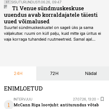
SISUTURUNDUS
11.06.26, 09:47
ST
T1 Venue sündmuskeskuse
uuendus avab korraldajatele täiesti
uued võimalused
Suurtel sündmuskeskustel on sageli üks ja sama
väljakutse: ruumi on küll palju, kuid mitte iga üritus ei
vaja korraga tuhandeid ruutmeetreid. Samal ajal
soovivad ettevõtted ja korraldajad üha enam
paindlikkust – võimalust ühendada konverents, gala,
töötoad, meelelahutus ja võrgustumine tervikuks, ilma
et peaks kasutama mitut erinevat asukohta. T1
keskuses tegutsev sündmuskeskus T1 Venue on just
24H
72H
Nädal
nendele vajadustele vastanud uuendusega, mis pakub
senisest oluliselt rohkem lahendusi.
ENIMLOETUD
INTERVJUU
27.07.26, 13:20
1
McCann Riga loovjuht: antiturundus võtab