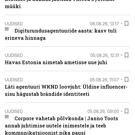
müüki
UUDISED
06.08.26, 13:17
Digiturundusagentuuride aasta: kasv tuli
erineva hinnaga
UUDISED
05.08.26, 12:31
Havas Estonia nimetab ametisse uue juhi
UUDISED
05.08.26, 11:07
Läti agentuuri WKND loovjuht: Üldine influencer-
sisu hägustab brändide identiteeti
UUDISED
05.08.26, 09:00
Corpore vahetab põlvkonda | Janno Toots
annab juhtimise uutele inimestele ja teeb
kommunikatsioonist pika pausi