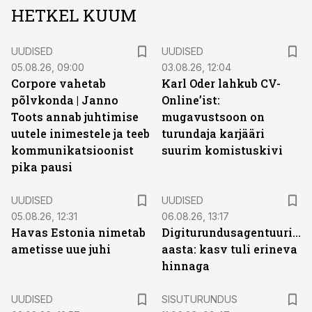
HETKEL KUUM
UUDISED
UUDISED
05.08.26, 09:00
03.08.26, 12:04
Corpore vahetab
Karl Oder lahkub CV-
põlvkonda | Janno
Online’ist:
Toots annab juhtimise
mugavustsoon on
uutele inimestele ja teeb
turundaja karjääri
kommunikatsioonist
suurim komistuskivi
pika pausi
UUDISED
UUDISED
05.08.26, 12:31
06.08.26, 13:17
Havas Estonia nimetab
Digiturundusagentuuride
ametisse uue juhi
aasta: kasv tuli erineva
hinnaga
ST
UUDISED
SISUTURUNDUS