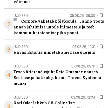
võimust
UUDISED
05.08.26, 09:00
Corpore vahetab põlvkonda | Janno Toots
2
annab juhtimise uutele inimestele ja teeb
kommunikatsioonist pika pausi
UUDISED
05.08.26, 12:31
3
Havas Estonia nimetab ametisse uue juhi
UUDISED
07.08.26, 09:31
Tesco äriarendusjuht Reio Orasmäe naaseb
4
Eestisse ja hakkab juhtima Threod Systemsi
müüki
UUDISED
03.08.26, 12:04
Karl Oder lahkub CV-Online’ist:
5