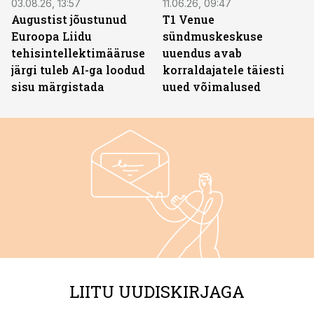
03.08.26, 13:57
11.06.26, 09:47
Augustist jõustunud
T1 Venue
Euroopa Liidu
sündmuskeskuse
tehisintellektimääruse
uuendus avab
järgi tuleb AI-ga loodud
korraldajatele täiesti
sisu märgistada
uued võimalused
LIITU UUDISKIRJAGA