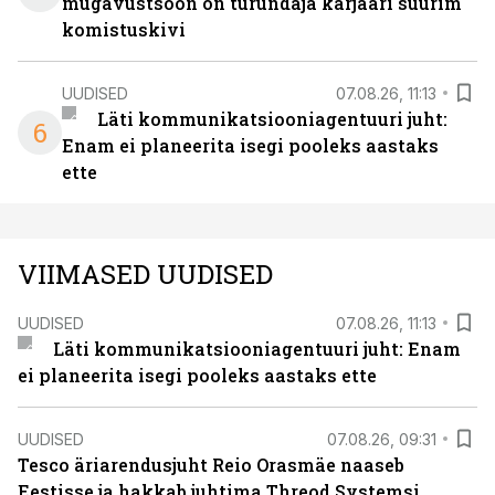
mugavustsoon on turundaja karjääri suurim
komistuskivi
UUDISED
07.08.26, 11:13
Läti kommunikatsiooniagentuuri juht:
6
Enam ei planeerita isegi pooleks aastaks
ette
VIIMASED UUDISED
UUDISED
07.08.26, 11:13
Läti kommunikatsiooniagentuuri juht: Enam
ei planeerita isegi pooleks aastaks ette
UUDISED
07.08.26, 09:31
Tesco äriarendusjuht Reio Orasmäe naaseb
Eestisse ja hakkab juhtima Threod Systemsi