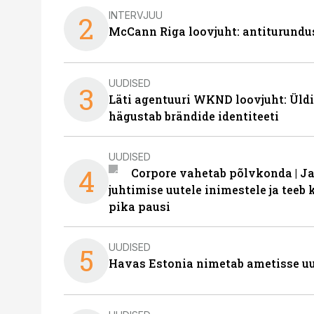
INTERVJUU
2
McCann Riga loovjuht: antiturundu
UUDISED
3
Läti agentuuri WKND loovjuht: Üldi
hägustab brändide identiteeti
UUDISED
4
Corpore vahetab põlvkonda | J
juhtimise uutele inimestele ja tee
pika pausi
UUDISED
5
Havas Estonia nimetab ametisse uu