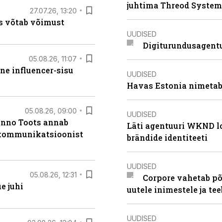
juhtima Threod System
27.07.26, 13:20
s võtab võimust
UUDISED
Digiturundusagentu
05.08.26, 11:07
ne influencer-sisu
UUDISED
Havas Estonia nimetab 
05.08.26, 09:00
UUDISED
anno Toots annab
Läti agentuuri WKND lo
b kommunikatsioonist
brändide identiteeti
UUDISED
05.08.26, 12:31
Corpore vahetab põ
e juhi
uutele inimestele ja t
UUDISED