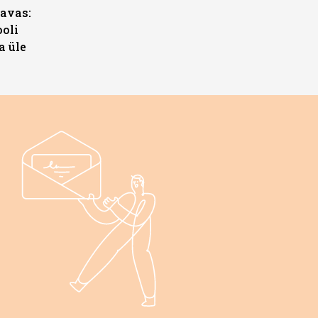
avas:
ooli
a üle