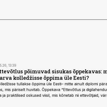
5.26, 13:39
ettevõtlus põimuvad sisukas õppekavas: m
arva kolledžisse õppima üle Eesti?
ledžisse tullakse õppima üle Eesti– mitte ainult diplomi päras
as, mis päriselt huvitab. Õppekava “Ettevõtlus ja digilahen
 ja praktilised oskused viisil, mis kõnetab nii ettevõtjaid, vär
eha karjääripööret.