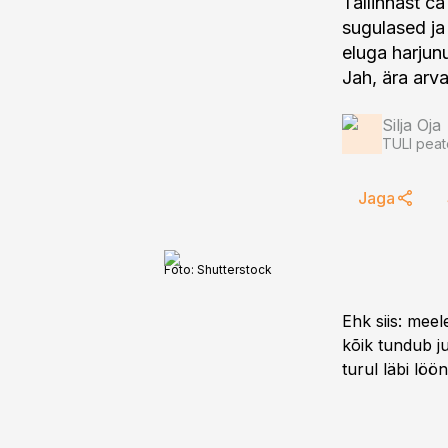
Tallinnast c
sugulased ja
eluga harjun
Jah, ära arv
Silja Oja
TULI peat
Jaga
Foto:
Shutterstock
Ehk siis: meel
kõik tundub j
turul läbi löö