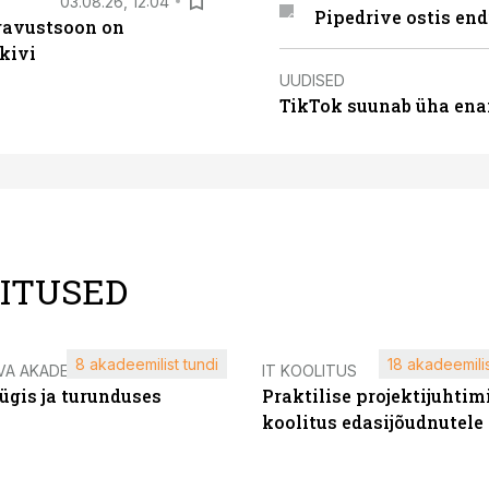
03.08.26, 12:04
Pipedrive ostis end
ugavustsoon on
kivi
UUDISED
TikTok suunab üha ena
LITUSED
8 akadeemilist tundi
18 akadeemilis
VA AKADEEMIA
IT KOOLITUS
ügis ja turunduses
Praktilise projektijuhtim
koolitus edasijõudnutele