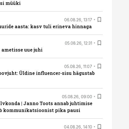
si müüki
06.08.26, 13:17
uride aasta: kasv tuli erineva hinnaga
05.08.26, 12:31
ametisse uue juhi
05.08.26, 11:07
ovjuht: Üldine influencer-sisu hägustab
05.08.26, 09:00
lvkonda | Janno Toots annab juhtimise
eeb kommunikatsioonist pika pausi
04.08.26, 14:10