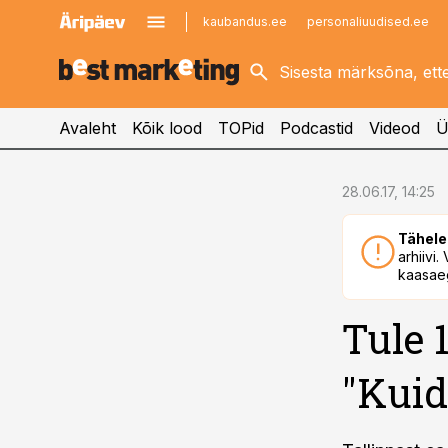
kaubandus.ee
personaliuudised.ee
kinnisvarauudised.ee
imelineajalugu.ee
logistikauudised.ee
imelineteadus.ee
Avaleht
Kõik lood
TOPid
Podcastid
Videod
Ü
cebook
28.06.17, 14:25
Twitter)
Tähele
kedIn
arhiivi
kaasaeg
ail
Tule 
k
"Kuid