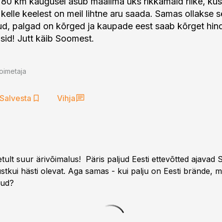
a 80 km kaugusel asub maailma üks rikkamaid riike, ku
 kelle keelest on meil lihtne aru saada. Samas ollakse 
ud, palgad on kõrged ja kaupade eest saab kõrget hin
asid! Jutt käib Soomest.
oimetaja
Salvesta
Vihja
etult suur ärivõimalus! Päris paljud Eesti ettevõtted ajavad 
ustkui hästi olevat. Aga samas - kui palju on Eesti brände,
nud?