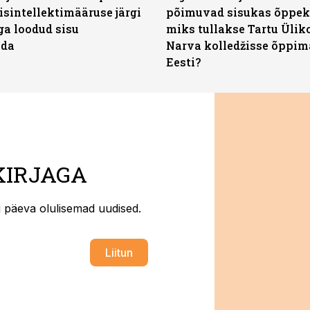
isintellektimääruse järgi
põimuvad sisukas õppek
ga loodud sisu
miks tullakse Tartu Ülik
ada
Narva kolledžisse õppim
Eesti?
KIRJAGA
ti päeva olulisemad uudised.
Liitun