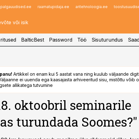
palgauudised.ee
raamatupidaja.ee
aritehnoloogia.ee
toostusuudis
Infopank
Radar
ritused
BalticBest
Password
Töö
Sisuturundus
Saad
panu!
Artikkel on enam kui 5 aastat vana ning kuulub väljaande digi
. Väljaanne ei uuenda ega kaasajasta arhiveeritud sisu, mistõttu võib ol
sete allikatega tutvumine
18. oktoobril seminarile
as turundada Soomes?"