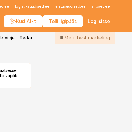
Iseteenindus
ed.ee
logistikauudised.ee
ehitusuudised.ee
aripaev.ee
finantsu
Telli Bestmarketing
Küsi AI-lt
Telli ligipääs
Logi sisse
a vihje
Radar
Minu best marketing
taalsesse
la vajalik