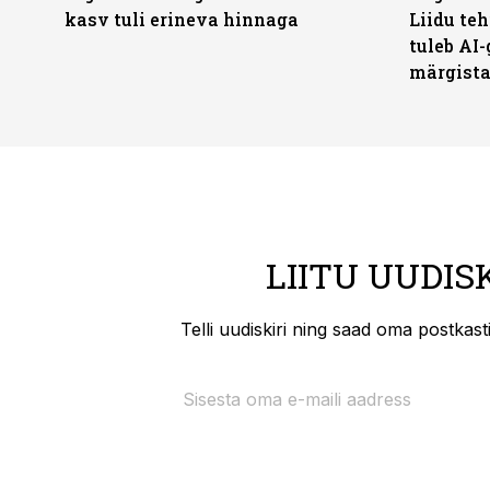
kasv tuli erineva hinnaga
Liidu teh
tuleb AI-
märgist
LIITU UUDIS
Telli uudiskiri ning saad oma postkas