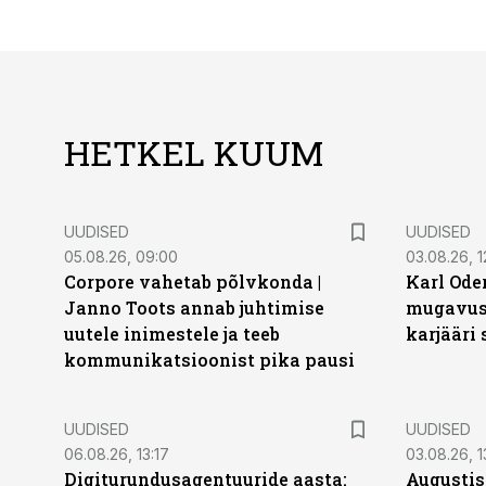
HETKEL KUUM
UUDISED
UUDISED
05.08.26, 09:00
03.08.26, 1
Corpore vahetab põlvkonda |
Karl Oder
Janno Toots annab juhtimise
mugavust
uutele inimestele ja teeb
karjääri
kommunikatsioonist pika pausi
UUDISED
UUDISED
06.08.26, 13:17
03.08.26, 1
Digiturundusagentuuride aasta:
Augustis