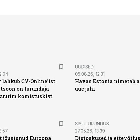
UUDISED
2:04
05.08.26, 12:31
 lahkub CV-Online’ist:
Havas Estonia nimetab 
soon on turundaja
uue juhi
 suurim komistuskivi
ST
SISUTURUNDUS
3:57
27.05.26, 13:39
t jõustunud Euroopa
Digioskused ja ettevõtlu