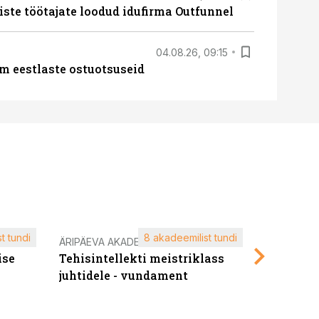
iste töötajate loodud idufirma Outfunnel
04.08.26, 09:15
m eestlaste ostuotsuseid
t tundi
8 akadeemilist tundi
ÄRIPÄEVA AKADEEMIA
ÄRIPÄEVA 
ise
Tehisintellekti meistriklass
Edukate f
juhtidele - vundament
kliendiü