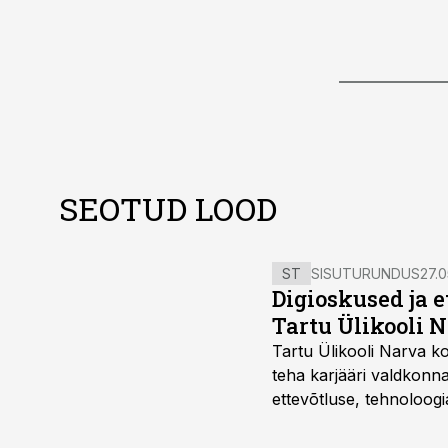
SEOTUD LOOD
ST
SISUTURUNDUS
27.0
Digioskused ja 
Tartu Ülikooli N
Tartu Ülikooli Narva kol
teha karjääri valdkonn
ettevõtluse, tehnoloogia
ka neid, kes soovivad t