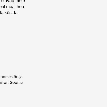
s elavad meie
seal maal hea
da küsida.
Soomes äri ja
 mis on Soome