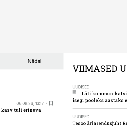
Nädal
VIIMASED U
UUDISED
Läti kommunikatsio
isegi pooleks aastaks e
06.08.26, 13:17
 kasv tuli erineva
UUDISED
Tesco äriarendusjuht R