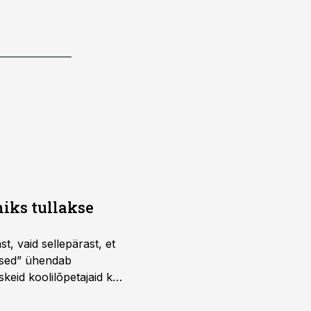
iks tullakse
t, vaid sellepärast, et
dused” ühendab
skeid koolilõpetajaid kui