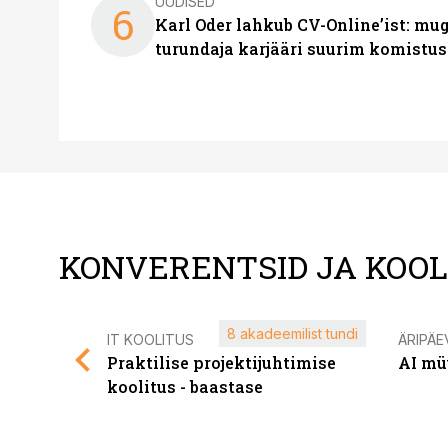
UUDISED
6
Karl Oder lahkub CV-Online’ist: m
turundaja karjääri suurim komistus
KONVERENTSID JA KOO
8 akadeemilist tundi
IT KOOLITUS
ÄRIPÄE
Praktilise projektijuhtimise
AI mü
koolitus - baastase