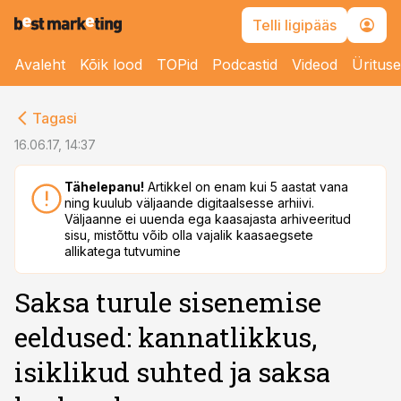
Telli ligipääs
Avaleht
Kõik lood
TOPid
Podcastid
Videod
Üritus
cebook
Tagasi
Twitter)
16.06.17, 14:37
kedIn
Tähelepanu!
Artikkel on enam kui 5 aastat vana
ning kuulub väljaande digitaalsesse arhiivi.
ail
Väljaanne ei uuenda ega kaasajasta arhiveeritud
sisu, mistõttu võib olla vajalik kaasaegsete
k
allikatega tutvumine
Saksa turule sisenemise
eeldused: kannatlikkus,
isiklikud suhted ja saksa