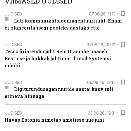
VIIMASED UUDISED
UUDISED
07.08.26, 11:13
Läti kommunikatsiooniagentuuri juht: Enam
ei planeerita isegi pooleks aastaks ette
UUDISED
07.08.26, 09:31
Tesco äriarendusjuht Reio Orasmäe naaseb
Eestisse ja hakkab juhtima Threod Systemsi
müüki
UUDISED
06.08.26, 13:17
Digiturundusagentuuride aasta: kasv tuli
erineva hinnaga
UUDISED
05.08.26, 12:31
Havas Estonia nimetab ametisse uue juhi