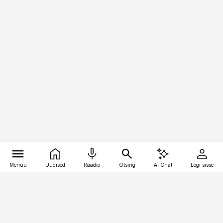
Menüü
Uudised
Raadio
Otsing
AI Chat
Logi sisse
Vana-Lõuna 39/1, 19094 Tallinn
(+372) 667 0111