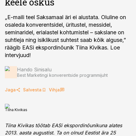
keele oskus
„E-maili teel Saksamaal äri ei alustata. Oluline on
osaleda konverentsidel, üritustel, messidel,
seminaridel, erialastel kohtumistel – sakslane on
suhtleja ning isiklikust suhtest saab kõik alguse,”
räägib EASi ekspordinõunik Tiina Kivikas. Loe
intervjuud!
Hando Sinisalu
Best Marketingi konverentside programmijuht
Jaga
Salvesta
Vihja
Tiina Kivikas
Tiina Kivikas töötab EASi ekspordinõunikuna alates
2013. aasta augustist. Ta on olnud Eestist ära 25