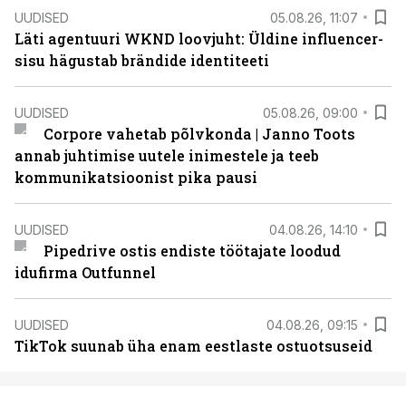
UUDISED
05.08.26, 11:07
Läti agentuuri WKND loovjuht: Üldine influencer-
sisu hägustab brändide identiteeti
UUDISED
05.08.26, 09:00
Corpore vahetab põlvkonda | Janno Toots
annab juhtimise uutele inimestele ja teeb
kommunikatsioonist pika pausi
UUDISED
04.08.26, 14:10
Pipedrive ostis endiste töötajate loodud
idufirma Outfunnel
UUDISED
04.08.26, 09:15
TikTok suunab üha enam eestlaste ostuotsuseid