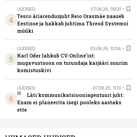
UUDISED
07.08.26, 09:31
Tesco äriarendusjuht Reio Orasmäe naaseb
4
Eestisse ja hakkab juhtima Threod Systemsi
müüki
UUDISED
03.08.26, 12:04
Karl Oder lahkub CV-Online’ist:
5
mugavustsoon on turundaja karjääri suurim
komistuskivi
UUDISED
07.08.26, 11:13
Läti kommunikatsiooniagentuuri juht:
6
Enam ei planeerita isegi pooleks aastaks
ette