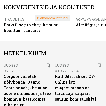
KONVERENTSID JA KOOLITUSED
8 akadeemilist tundi
IT KOOLITUS
ÄRIPÄEVA AKADEE
Praktilise projektijuhtimise
AI müügis ja t
koolitus - baastase
HETKEL KUUM
UUDISED
UUDISED
05.08.26, 09:00
03.08.26, 12:04
Corpore vahetab
Karl Oder lahkub CV-
põlvkonda | Janno
Online’ist:
Toots annab juhtimise
mugavustsoon on
uutele inimestele ja teeb
turundaja karjääri
kommunikatsioonist
suurim komistuskivi
pika pausi