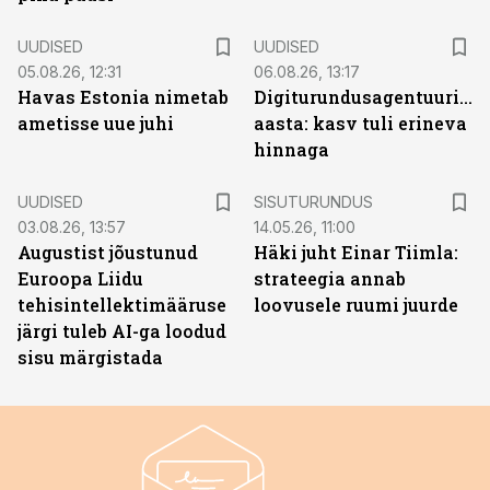
UUDISED
UUDISED
05.08.26, 12:31
06.08.26, 13:17
Havas Estonia nimetab
Digiturundusagentuuride
ametisse uue juhi
aasta: kasv tuli erineva
hinnaga
ST
UUDISED
SISUTURUNDUS
03.08.26, 13:57
14.05.26, 11:00
Augustist jõustunud
Häki juht Einar Tiimla:
Euroopa Liidu
strateegia annab
tehisintellektimääruse
loovusele ruumi juurde
järgi tuleb AI-ga loodud
sisu märgistada