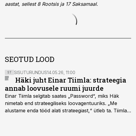
aastat, sellest 8 Rootsis ja 17 Saksamaal.
SEOTUD LOOD
SISUTURUNDUS
14.05.26, 11:00
ST
Häki juht Einar Tiimla: strateegia
annab loovusele ruumi juurde
Einar Tiimla selgitab saates „Password“, miks Häk
nimetab end strateegiliseks loovagentuuriks. „Me
alustame enda tööd alati strateegiast,“ ütleb ta. Tiimla
sõnul aitab põhjalik eeltöö vältida olukorda, kus klient
hakkab alles esimeste visuaalide pealt mõtlema, mida
ta tegelikult tahab.