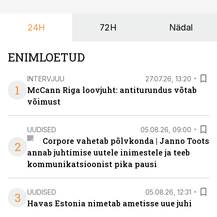
24H
72H
Nädal
ENIMLOETUD
INTERVJUU
27.07.26, 13:20
1
McCann Riga loovjuht: antiturundus võtab
võimust
UUDISED
05.08.26, 09:00
Corpore vahetab põlvkonda | Janno Toots
2
annab juhtimise uutele inimestele ja teeb
kommunikatsioonist pika pausi
UUDISED
05.08.26, 12:31
3
Havas Estonia nimetab ametisse uue juhi