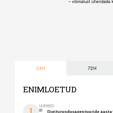
– võimalust ühendada k
kasutama mitut erinev
vajadustele vastanud u
24H
72H
ENIMLOETUD
UUDISED
1
Digiturundusagentuuride aasta: