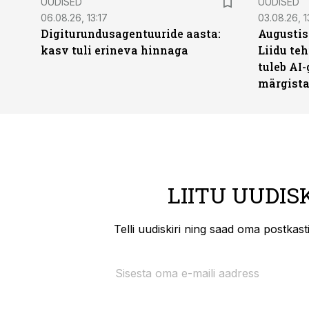
UUDISED
UUDISED
06.08.26, 13:17
03.08.26, 1
Digiturundusagentuuride aasta:
Augustis
kasv tuli erineva hinnaga
Liidu teh
tuleb AI-
märgist
LIITU UUDIS
Telli uudiskiri ning saad oma postkas