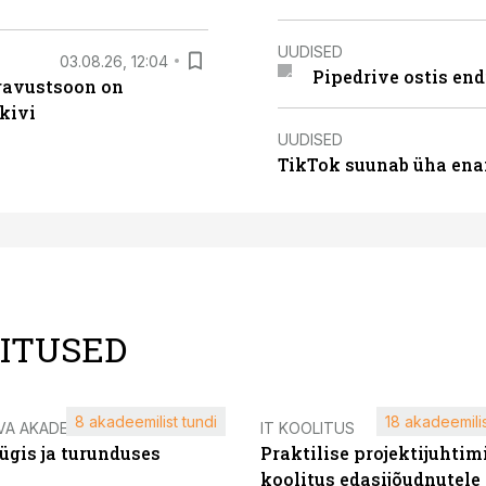
UUDISED
03.08.26, 12:04
Pipedrive ostis end
ugavustsoon on
kivi
UUDISED
TikTok suunab üha ena
LITUSED
8 akadeemilist tundi
18 akadeemilis
VA AKADEEMIA
IT KOOLITUS
ügis ja turunduses
Praktilise projektijuhtim
koolitus edasijõudnutele