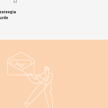
trateegia
urde