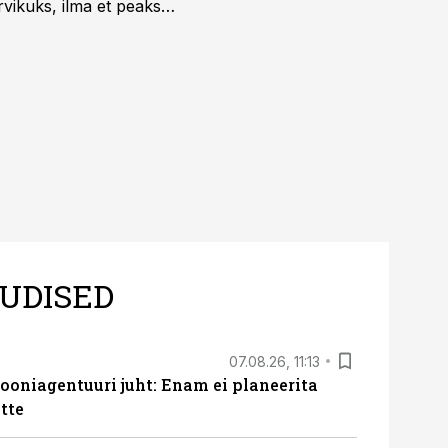
vikuks, ilma et peaks
 on just nendele
UDISED
07.08.26, 11:13
oniagentuuri juht: Enam ei planeerita
tte