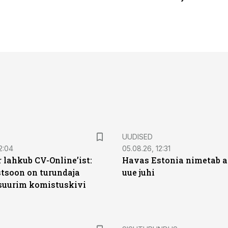
UUDISED
2:04
05.08.26, 12:31
 lahkub CV-Online’ist:
Havas Estonia nimetab 
soon on turundaja
uue juhi
 suurim komistuskivi
ST