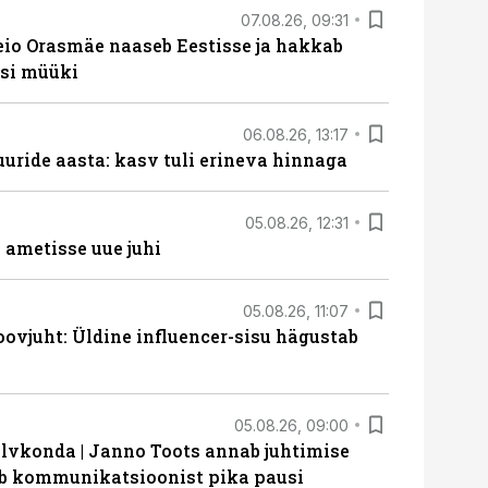
07.08.26, 09:31
eio Orasmäe naaseb Eestisse ja hakkab
si müüki
06.08.26, 13:17
uride aasta: kasv tuli erineva hinnaga
05.08.26, 12:31
ametisse uue juhi
05.08.26, 11:07
ovjuht: Üldine influencer-sisu hägustab
05.08.26, 09:00
lvkonda | Janno Toots annab juhtimise
eeb kommunikatsioonist pika pausi