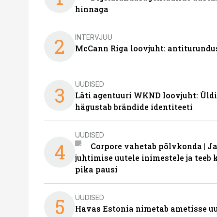
hinnaga
INTERVJUU
2
McCann Riga loovjuht: antiturundu
UUDISED
3
Läti agentuuri WKND loovjuht: Üldi
hägustab brändide identiteeti
UUDISED
4
Corpore vahetab põlvkonda | J
juhtimise uutele inimestele ja tee
pika pausi
UUDISED
5
Havas Estonia nimetab ametisse uu