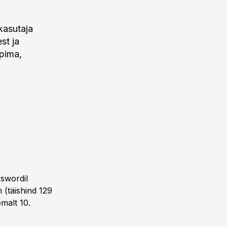
kasutaja
st ja
pima,
sswordil
 (täishind 129
emalt 10.