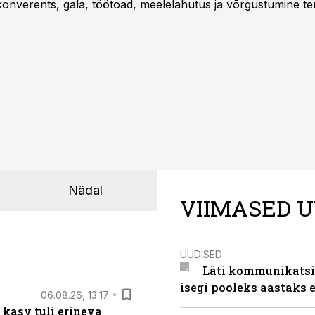
onverents, gala, töötoad, meelelahutus ja võrgustumine ter
at asukohta. T1 keskuses tegutsev sündmuskeskus T1 Venue
uendusega, mis pakub senisest oluliselt rohkem lahendusi.
Nädal
VIIMASED U
UUDISED
Läti kommunikatsio
isegi pooleks aastaks e
06.08.26, 13:17
 kasv tuli erineva