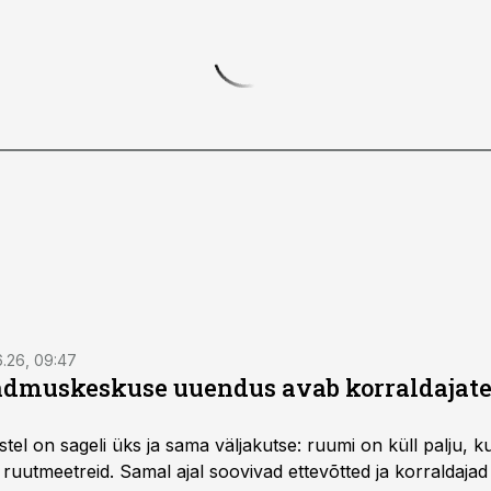
6.26, 09:47
dmuskeskuse uuendus avab korraldajatel
l on sageli üks ja sama väljakutse: ruumi on küll palju, kuid
 ruutmeetreid. Samal ajal soovivad ettevõtted ja korraldaja