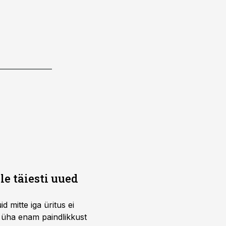
e täiesti uued
 mitte iga üritus ei
d üha enam paindlikkust