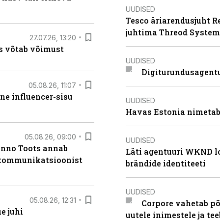
UUDISED
Tesco äriarendusjuht R
juhtima Threod System
27.07.26, 13:20
s võtab võimust
UUDISED
Digiturundusagentu
05.08.26, 11:07
ne influencer-sisu
UUDISED
Havas Estonia nimetab 
05.08.26, 09:00
UUDISED
anno Toots annab
Läti agentuuri WKND lo
b kommunikatsioonist
brändide identiteeti
UUDISED
05.08.26, 12:31
Corpore vahetab põ
e juhi
uutele inimestele ja t