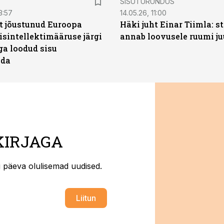
SISUTURUNDUS
3:57
14.05.26, 11:00
t jõustunud Euroopa
Häki juht Einar Tiimla: s
isintellektimääruse järgi
annab loovusele ruumi ju
ga loodud sisu
ada
KIRJAGA
ti päeva olulisemad uudised.
Liitun