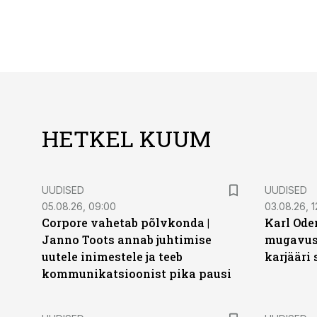
HETKEL KUUM
UUDISED
UUDISED
05.08.26, 09:00
03.08.26, 1
Corpore vahetab põlvkonda |
Karl Oder
Janno Toots annab juhtimise
mugavust
uutele inimestele ja teeb
karjääri
kommunikatsioonist pika pausi