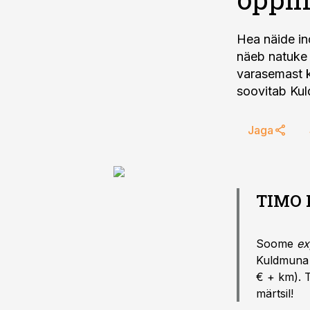
Hea näide in
näeb natuke e
varasemast k
soovitab Kul
Jaga
TIMO 
Soome
ex
Kuldmuna p
€ + km). 
märtsil!