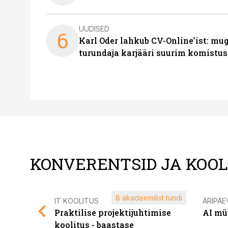
UUDISED
6
Karl Oder lahkub CV-Online’ist: m
turundaja karjääri suurim komistus
KONVERENTSID JA KOO
8 akadeemilist tundi
IT KOOLITUS
ÄRIPÄE
Praktilise projektijuhtimise
AI mü
koolitus - baastase