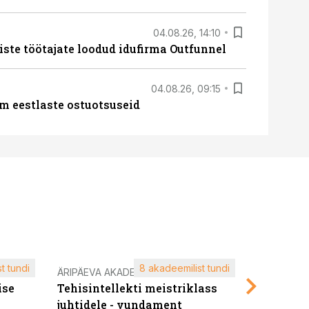
04.08.26, 14:10
iste töötajate loodud idufirma Outfunnel
04.08.26, 09:15
m eestlaste ostuotsuseid
t tundi
8 akadeemilist tundi
ÄRIPÄEVA AKADEEMIA
ÄRIPÄEVA 
ise
Tehisintellekti meistriklass
Edukate f
juhtidele - vundament
kliendiü