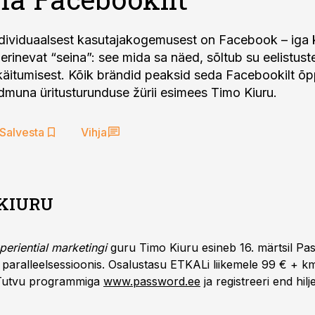
dividuaalsest kasutajakogemusest on Facebook – iga 
rinevat “seina”: see mida sa näed, sõltub su eelistuste
äitumisest. Kõik brändid peaksid seda Facebookilt õp
dmuna üritusturunduse žürii esimees Timo Kiuru.
Salvesta
Vihja
KIURU
periential marketingi
guru Timo Kiuru esineb 16. märtsil Pa
aralleelsessioonis. Osalustasu ETKALi liikemele 99 € + km
Tutvu programmiga
www.password.ee
ja registreeri end hilj