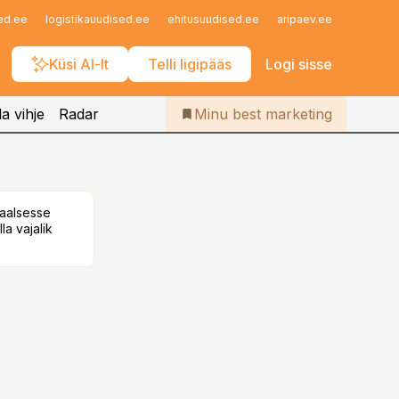
Iseteenindus
ed.ee
logistikauudised.ee
ehitusuudised.ee
aripaev.ee
finantsu
Telli Bestmarketing
Küsi AI-lt
Telli ligipääs
Logi sisse
a vihje
Radar
Minu best marketing
taalsesse
la vajalik