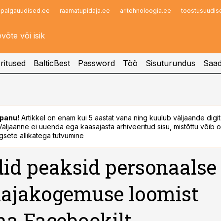
palgauudised.ee
raamatupidaja.ee
aritehnoloogia.ee
toostusuudis
Infopank
Radar
ritused
BalticBest
Password
Töö
Sisuturundus
Saad
panu!
Artikkel on enam kui 5 aastat vana ning kuulub väljaande digi
. Väljaanne ei uuenda ega kaasajasta arhiveeritud sisu, mistõttu võib ol
sete allikatega tutvumine
id peaksid personaalse
tajakogemuse loomist
a Facebookilt