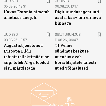
UUDISED
UUDISED
05.08.26, 12:31
06.08.26, 13:17
Havas Estonia nimetab
Digiturundusagentuuride
ametisse uue juhi
aasta: kasv tuli erineva
hinnaga
ST
UUDISED
SISUTURUNDUS
03.08.26, 13:57
11.06.26, 09:47
Augustist jõustunud
T1 Venue
Euroopa Liidu
sündmuskeskuse
tehisintellektimääruse
uuendus avab
järgi tuleb AI-ga loodud
korraldajatele täiesti
sisu märgistada
uued võimalused