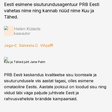
Eesti esimene sisuturundusagentuur PRB Eesti
vahetas nime ning kannab nüüd nime Kuu ja
Helen Külaots
kaasautor
Jaga
Salvesta
Vihja
Kuu ja Tähed juht Jane Palm
PRB Eesti keskendus kvaliteetse sisu loomisele ja
sisuturundusele viis aastat tagasi, olles esimene
omataoline Eestis. Aastate jooksul on loodud sisu ning
viidud läbi väga paljude juhtivate Eesti ja
rahvusvaheliste brändide kampaaniaid.