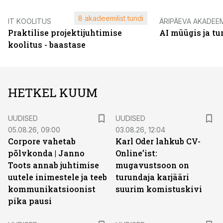
8 akadeemilist tundi
IT KOOLITUS
ÄRIPÄEVA AKADEE
Praktilise projektijuhtimise
AI müügis ja t
koolitus - baastase
HETKEL KUUM
UUDISED
UUDISED
05.08.26, 09:00
03.08.26, 12:04
Corpore vahetab
Karl Oder lahkub CV-
põlvkonda | Janno
Online’ist:
Toots annab juhtimise
mugavustsoon on
uutele inimestele ja teeb
turundaja karjääri
kommunikatsioonist
suurim komistuskivi
pika pausi