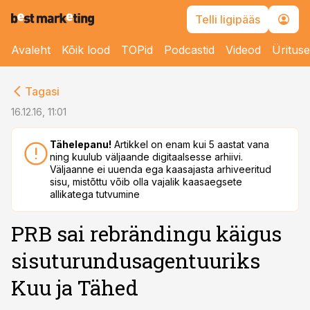
Telli ligipääs
Avaleht
Kõik lood
TOPid
Podcastid
Videod
Üritus
cebook
Tagasi
Twitter)
16.12.16, 11:01
kedIn
Tähelepanu!
Artikkel on enam kui 5 aastat vana
ning kuulub väljaande digitaalsesse arhiivi.
ail
Väljaanne ei uuenda ega kaasajasta arhiveeritud
sisu, mistõttu võib olla vajalik kaasaegsete
k
allikatega tutvumine
PRB sai rebrändingu käigus
sisuturundusagentuuriks
Kuu ja Tähed