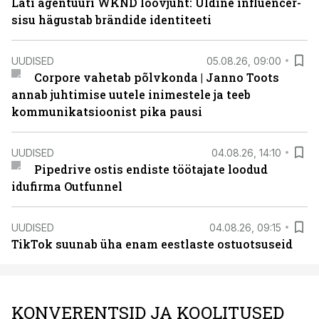
Läti agentuuri WKND loovjuht: Üldine influencer-
sisu hägustab brändide identiteeti
UUDISED
05.08.26, 09:00
Corpore vahetab põlvkonda | Janno Toots
annab juhtimise uutele inimestele ja teeb
kommunikatsioonist pika pausi
UUDISED
04.08.26, 14:10
Pipedrive ostis endiste töötajate loodud
idufirma Outfunnel
UUDISED
04.08.26, 09:15
TikTok suunab üha enam eestlaste ostuotsuseid
KONVERENTSID JA KOOLITUSED