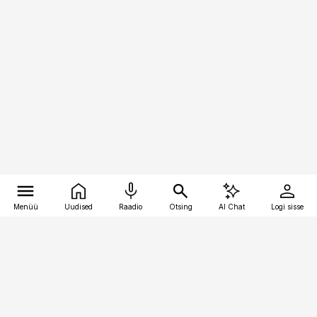
Menüü
Uudised
Raadio
Otsing
AI Chat
Logi sisse
Vana-Lõuna 39/1, 19094 Tallinn
(+372) 667 0111
bestmarketing@best-marketing.ee