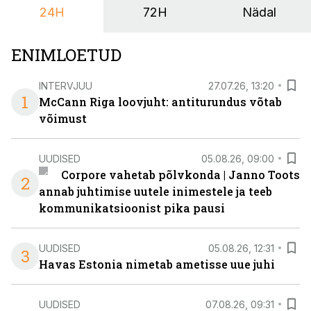
24H
72H
Nädal
nendele vajadustele vastanud uuendusega, mis pakub
senisest oluliselt rohkem lahendusi.
ENIMLOETUD
INTERVJUU
27.07.26, 13:20
1
McCann Riga loovjuht: antiturundus võtab
võimust
UUDISED
05.08.26, 09:00
Corpore vahetab põlvkonda | Janno Toots
2
annab juhtimise uutele inimestele ja teeb
kommunikatsioonist pika pausi
UUDISED
05.08.26, 12:31
3
Havas Estonia nimetab ametisse uue juhi
UUDISED
07.08.26, 09:31