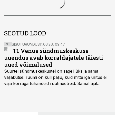
SEOTUD LOOD
SISUTURUNDUS
11.06.26, 09:47
ST
T1 Venue sündmuskeskuse
uuendus avab korraldajatele täiesti
uued võimalused
Suurtel sündmuskeskustel on sageli üks ja sama
väljakutse: ruumi on küll palju, kuid mitte iga üritus ei
vaja korraga tuhandeid ruutmeetreid. Samal ajal
soovivad ettevõtted ja korraldajad üha enam
paindlikkust – võimalust ühendada konverents, gala,
töötoad, meelelahutus ja võrgustumine tervikuks, ilma
et peaks kasutama mitut erinevat asukohta. T1
keskuses tegutsev sündmuskeskus T1 Venue on just