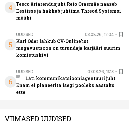
Tesco äriarendusjuht Reio Orasmäe naaseb
4
Eestisse ja hakkab juhtima Threod Systemsi
müüki
UUDISED
03.08.26, 12:04
Karl Oder lahkub CV-Online’ist:
5
mugavustsoon on turundaja karjääri suurim
komistuskivi
UUDISED
07.08.26, 11:13
Läti kommunikatsiooniagentuuri juht:
6
Enam ei planeerita isegi pooleks aastaks
ette
VIIMASED UUDISED