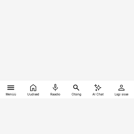
Menüü
Uudised
Raadio
Otsing
AI Chat
Logi sisse
Vana-Lõuna 39/1, 19094 Tallinn
(+372) 667 0111