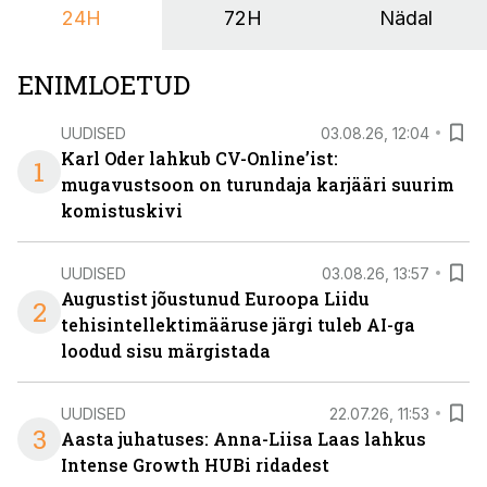
24H
72H
Nädal
nendele vajadustele vastanud uuendusega, mis pakub
senisest oluliselt rohkem lahendusi.
ENIMLOETUD
UUDISED
03.08.26, 12:04
Karl Oder lahkub CV-Online’ist:
1
mugavustsoon on turundaja karjääri suurim
komistuskivi
UUDISED
03.08.26, 13:57
Augustist jõustunud Euroopa Liidu
2
tehisintellektimääruse järgi tuleb AI-ga
loodud sisu märgistada
UUDISED
22.07.26, 11:53
3
Aasta juhatuses: Anna-Liisa Laas lahkus
Intense Growth HUBi ridadest