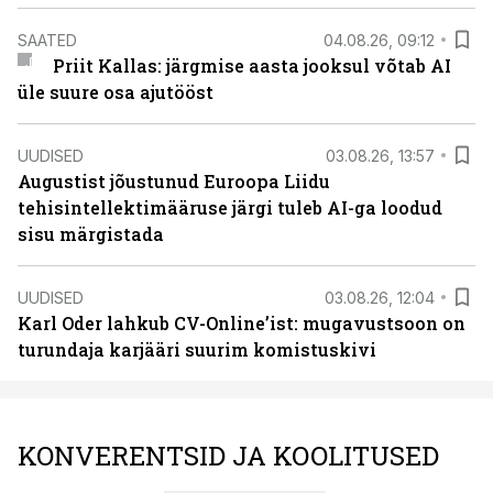
SAATED
04.08.26, 09:12
Priit Kallas: järgmise aasta jooksul võtab AI
üle suure osa ajutööst
UUDISED
03.08.26, 13:57
Augustist jõustunud Euroopa Liidu
tehisintellektimääruse järgi tuleb AI-ga loodud
sisu märgistada
UUDISED
03.08.26, 12:04
Karl Oder lahkub CV-Online’ist: mugavustsoon on
turundaja karjääri suurim komistuskivi
KONVERENTSID JA KOOLITUSED