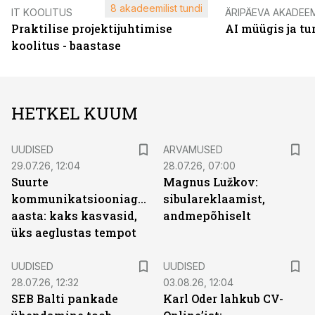
8 akadeemilist tundi
IT KOOLITUS
ÄRIPÄEVA AKADEE
Praktilise projektijuhtimise
AI müügis ja t
koolitus - baastase
HETKEL KUUM
UUDISED
ARVAMUSED
29.07.26, 12:04
28.07.26, 07:00
Suurte
Magnus Lužkov:
kommunikatsiooniagentuuride
sibulareklaamist,
aasta: kaks kasvasid,
andmepõhiselt
üks aeglustas tempot
UUDISED
UUDISED
28.07.26, 12:32
03.08.26, 12:04
SEB Balti pankade
Karl Oder lahkub CV-