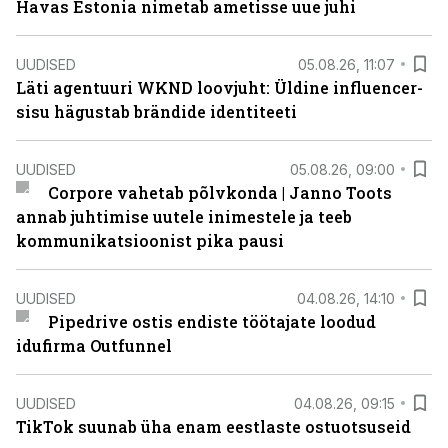
Havas Estonia nimetab ametisse uue juhi
UUDISED
05.08.26, 11:07
Läti agentuuri WKND loovjuht: Üldine influencer-
sisu hägustab brändide identiteeti
UUDISED
05.08.26, 09:00
Corpore vahetab põlvkonda | Janno Toots
annab juhtimise uutele inimestele ja teeb
kommunikatsioonist pika pausi
UUDISED
04.08.26, 14:10
Pipedrive ostis endiste töötajate loodud
idufirma Outfunnel
UUDISED
04.08.26, 09:15
TikTok suunab üha enam eestlaste ostuotsuseid