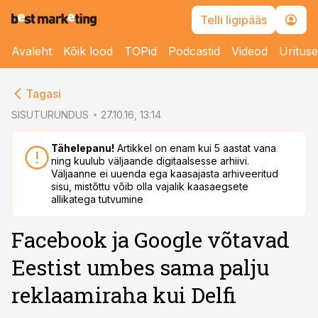
Telli ligipääs
Avaleht
Kõik lood
TOPid
Podcastid
Videod
Üritus
cebook
Tagasi
Twitter)
SISUTURUNDUS
27.10.16, 13:14
kedIn
Tähelepanu!
Artikkel on enam kui 5 aastat vana
ning kuulub väljaande digitaalsesse arhiivi.
ail
Väljaanne ei uuenda ega kaasajasta arhiveeritud
sisu, mistõttu võib olla vajalik kaasaegsete
k
allikatega tutvumine
Facebook ja Google võtavad
Eestist umbes sama palju
reklaamiraha kui Delfi