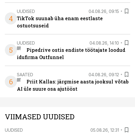
UUDISED
04.08.26, 09:15
4
TikTok suunab üha enam eestlaste
ostuotsuseid
UUDISED
04.08.26, 14:10
5
Pipedrive ostis endiste töötajate loodud
idufirma Outfunnel
SAATED
04.08.26, 09:12
6
Priit Kallas: järgmise aasta jooksul võtab
AI üle suure osa ajutööst
VIIMASED UUDISED
UUDISED
05.08.26, 12:31