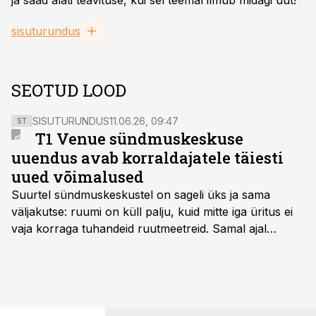
ja saad alati teavituse, kui sel teemal ilmub midagi uut!
sisuturundus
SEOTUD LOOD
SISUTURUNDUS
11.06.26, 09:47
ST
T1 Venue sündmuskeskuse
uuendus avab korraldajatele täiesti
uued võimalused
Suurtel sündmuskeskustel on sageli üks ja sama
väljakutse: ruumi on küll palju, kuid mitte iga üritus ei
vaja korraga tuhandeid ruutmeetreid. Samal ajal
soovivad ettevõtted ja korraldajad üha enam
paindlikkust – võimalust ühendada konverents, gala,
töötoad, meelelahutus ja võrgustumine tervikuks, ilma
et peaks kasutama mitut erinevat asukohta. T1
keskuses tegutsev sündmuskeskus T1 Venue on just