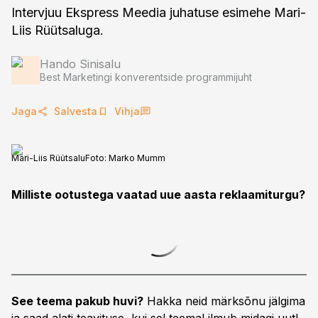
Intervjuu Ekspress Meedia juhatuse esimehe Mari-
Liis Rüütsaluga.
Hando Sinisalu
Best Marketingi konverentside programmijuht
Jaga
Salvesta
Vihja
Mari-Liis Rüütsalu
Foto:
Marko Mumm
Milliste ootustega vaatad uue aasta reklaamiturgu?
See teema pakub huvi?
Hakka neid märksõnu jälgima