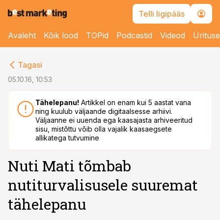
Telli ligipääs
Avaleht
Kõik lood
TOPid
Podcastid
Videod
Üritus
cebook
Tagasi
Twitter)
05.10.16, 10:53
kedIn
Tähelepanu!
Artikkel on enam kui 5 aastat vana
ning kuulub väljaande digitaalsesse arhiivi.
ail
Väljaanne ei uuenda ega kaasajasta arhiveeritud
sisu, mistõttu võib olla vajalik kaasaegsete
k
allikatega tutvumine
Nuti Mati tõmbab
nutiturvalisusele suuremat
tähelepanu