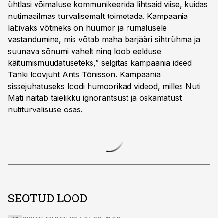
ühtlasi võimaluse kommunikeerida lihtsaid viise, kuidas
nutimaailmas turvalisemalt toimetada. Kampaania
läbivaks võtmeks on huumor ja rumalusele
vastandumine, mis võtab maha barjääri sihtrühma ja
suunava sõnumi vahelt ning loob eelduse
käitumismuudatuseteks,” selgitas kampaania ideed
Tanki loovjuht Ants Tõnisson. Kampaania
sissejuhatuseks loodi humoorikad videod, milles Nuti
Mati näitab täielikku ignorantsust ja oskamatust
nutiturvalisuse osas.
SEOTUD LOOD