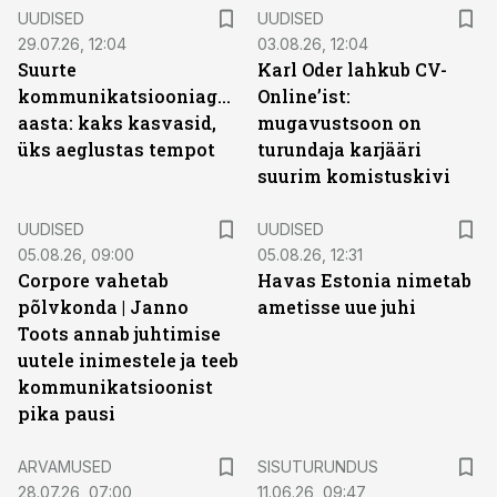
UUDISED
UUDISED
29.07.26, 12:04
03.08.26, 12:04
Suurte
Karl Oder lahkub CV-
kommunikatsiooniagentuuride
Online’ist:
aasta: kaks kasvasid,
mugavustsoon on
üks aeglustas tempot
turundaja karjääri
suurim komistuskivi
UUDISED
UUDISED
05.08.26, 09:00
05.08.26, 12:31
Corpore vahetab
Havas Estonia nimetab
põlvkonda | Janno
ametisse uue juhi
Toots annab juhtimise
uutele inimestele ja teeb
kommunikatsioonist
pika pausi
ST
ARVAMUSED
SISUTURUNDUS
28.07.26, 07:00
11.06.26, 09:47