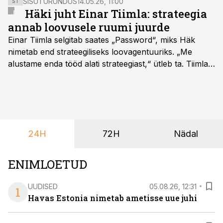
SISUTURUNDUS
14.05.26, 11:00
ST
Häki juht Einar Tiimla: strateegia
annab loovusele ruumi juurde
Einar Tiimla selgitab saates „Password“, miks Häk
nimetab end strateegiliseks loovagentuuriks. „Me
alustame enda tööd alati strateegiast,“ ütleb ta. Tiimla
sõnul aitab põhjalik eeltöö vältida olukorda, kus klient
hakkab alles esimeste visuaalide pealt mõtlema, mida
ta tegelikult tahab.
24H
72H
Nädal
ENIMLOETUD
UUDISED
05.08.26, 12:31
1
Havas Estonia nimetab ametisse uue juhi