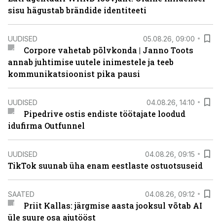
sisu hägustab brändide identiteeti
UUDISED
05.08.26, 09:00
Corpore vahetab põlvkonda | Janno Toots
annab juhtimise uutele inimestele ja teeb
kommunikatsioonist pika pausi
UUDISED
04.08.26, 14:10
Pipedrive ostis endiste töötajate loodud
idufirma Outfunnel
UUDISED
04.08.26, 09:15
TikTok suunab üha enam eestlaste ostuotsuseid
SAATED
04.08.26, 09:12
Priit Kallas: järgmise aasta jooksul võtab AI
üle suure osa ajutööst