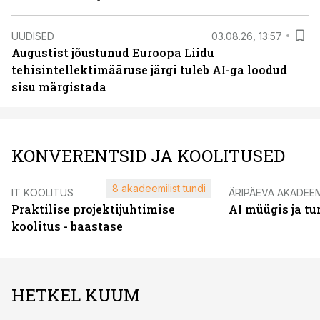
UUDISED
03.08.26, 13:57
Augustist jõustunud Euroopa Liidu
tehisintellektimääruse järgi tuleb AI-ga loodud
sisu märgistada
KONVERENTSID JA KOOLITUSED
8 akadeemilist tundi
IT KOOLITUS
ÄRIPÄEVA AKADEE
Praktilise projektijuhtimise
AI müügis ja t
koolitus - baastase
HETKEL KUUM