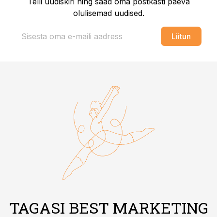
Telli uudiskiri ning saad oma postkasti päeva
olulisemad uudised.
Liitun
TAGASI BEST MARKETING