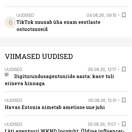
UUDISED
04.08.26, 09:15
6
TikTok suunab üha enam eestlaste
ostuotsuseid
VIIMASED UUDISED
UUDISED
06.08.26, 13:17
Digiturundusagentuuride aasta: kasv tuli
erineva hinnaga
UUDISED
05.08.26, 12:31
Havas Estonia nimetab ametisse uue juhi
UUDISED
05.08.26, 11:07
Läti agentuuri WKND loovjuht: Üldine influencer-