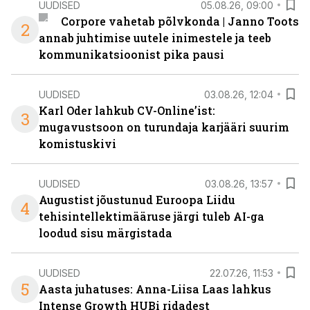
UUDISED
05.08.26, 09:00
Corpore vahetab põlvkonda | Janno Toots
2
annab juhtimise uutele inimestele ja teeb
kommunikatsioonist pika pausi
UUDISED
03.08.26, 12:04
Karl Oder lahkub CV-Online’ist:
3
mugavustsoon on turundaja karjääri suurim
komistuskivi
UUDISED
03.08.26, 13:57
Augustist jõustunud Euroopa Liidu
4
tehisintellektimääruse järgi tuleb AI-ga
loodud sisu märgistada
UUDISED
22.07.26, 11:53
5
Aasta juhatuses: Anna-Liisa Laas lahkus
Intense Growth HUBi ridadest