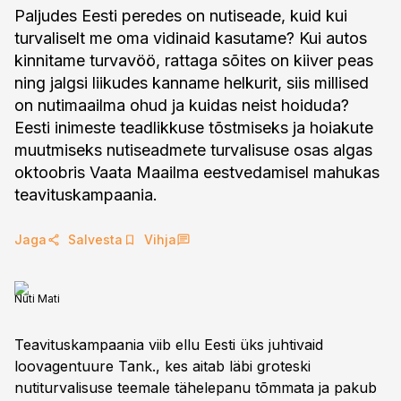
Paljudes Eesti peredes on nutiseade, kuid kui
turvaliselt me oma vidinaid kasutame? Kui autos
kinnitame turvavöö, rattaga sõites on kiiver peas
ning jalgsi liikudes kanname helkurit, siis millised
on nutimaailma ohud ja kuidas neist hoiduda?
Eesti inimeste teadlikkuse tõstmiseks ja hoiakute
muutmiseks nutiseadmete turvalisuse osas algas
oktoobris Vaata Maailma eestvedamisel mahukas
teavituskampaania.
Jaga
Salvesta
Vihja
Nuti Mati
Teavituskampaania viib ellu Eesti üks juhtivaid
loovagentuure Tank., kes aitab läbi groteski
nutiturvalisuse teemale tähelepanu tõmmata ja pakub