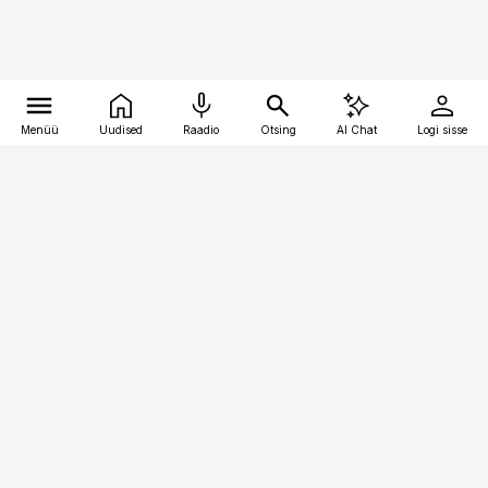
Menüü
Uudised
Raadio
Otsing
AI Chat
Logi sisse
Vana-Lõuna 39/1, 19094 Tallinn
(+372) 667 0111
bestmarketing@best-marketing.ee
Telli
Reklaam
Firmast
Sisu kasutamisõigused
Ajakirjaniku
eetikakoodeks