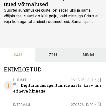
uued võimalused
Suurtel sündmuskeskustel on sageli üks ja sama
väljakutse: ruumi on küll palju, kuid mitte iga üritus ei
vaja korraga tuhandeid ruutmeetreid. Samal ajal
soovivad ettevõtted ja korraldajad üha enam
paindlikkust – võimalust ühendada konverents, gala,
töötoad, meelelahutus ja võrgustumine tervikuks, ilma
et peaks kasutama mitut erinevat asukohta. T1
keskuses tegutsev sündmuskeskus T1 Venue on just
24H
72H
Nädal
nendele vajadustele vastanud uuendusega, mis pakub
senisest oluliselt rohkem lahendusi.
ENIMLOETUD
UUDISED
06.08.26, 13:17
1
Digiturundusagentuuride aasta: kasv tuli
erineva hinnaga
INTERVJUU
27.07.26, 13:20