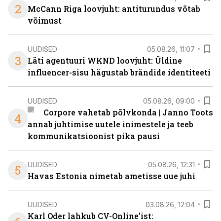
2
McCann Riga loovjuht: antiturundus võtab
võimust
UUDISED
05.08.26, 11:07
3
Läti agentuuri WKND loovjuht: Üldine
influencer-sisu hägustab brändide identiteeti
UUDISED
05.08.26, 09:00
Corpore vahetab põlvkonda | Janno Toots
4
annab juhtimise uutele inimestele ja teeb
kommunikatsioonist pika pausi
UUDISED
05.08.26, 12:31
5
Havas Estonia nimetab ametisse uue juhi
UUDISED
03.08.26, 12:04
Karl Oder lahkub CV-Online’ist: