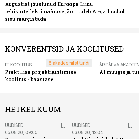
Augustist jõustunud Euroopa Liidu
tehisintellektimääruse järgi tuleb AI-ga loodud
sisu märgistada
KONVERENTSID JA KOOLITUSED
8 akadeemilist tundi
IT KOOLITUS
ÄRIPÄEVA AKADEE
Praktilise projektijuhtimise
AI müügis ja t
koolitus - baastase
HETKEL KUUM
UUDISED
UUDISED
05.08.26, 09:00
03.08.26, 12:04