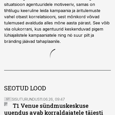
situatsioon agentuuridele motiveeriv, samas on
tihtilugu keeruline leida kampaania ja äritulemuste
vahel otsest korrelatsiooni, sest mõnikord võivad
tulemused avalduda alles mõne aasta pärast. See võib
viia olukorrani, kus agentuurid keskenduvad pigem
lühiajalistele kampaaniatele ning nö suur pilt ja
bränding jäävad tahaplaanile.
SEOTUD LOOD
SISUTURUNDUS
11.06.26, 09:47
ST
T1 Venue sündmuskeskuse
uuendus avab korraldajatele täiesti