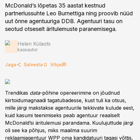
McDonald’s lõpetas 35 aastat kestnud
partnerlussuhte Leo Burnettiga ning proovib nüüd
uut õnne agentuuriga DDB. Agentuuri tasu on
seotud otseselt äritulemuste paranemisega.
Helen Külaots
kaasautor
Jaga
Salvesta
Vihja
Trendikas
data
-põhine opereerimine on jõudnud
kiirtoidumagnaadi tagatubadesse, kust tuli ka otsus,
mille järgi makstakse agentuurile tekkivate kulude eest,
kuid kasumi teenimiseks peab agentuur reaalselt
McDonald’si äritulemusi parandama. Kuulujuttude järgi
oli see ka põhjus, miks maailma suurim
reklaamiagentuur WPP oma kandidatuuri tagasi võttis.