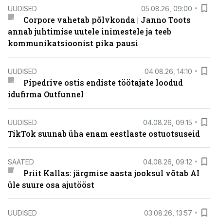
UUDISED
05.08.26, 09:00
Corpore vahetab põlvkonda | Janno Toots
annab juhtimise uutele inimestele ja teeb
kommunikatsioonist pika pausi
UUDISED
04.08.26, 14:10
Pipedrive ostis endiste töötajate loodud
idufirma Outfunnel
UUDISED
04.08.26, 09:15
TikTok suunab üha enam eestlaste ostuotsuseid
SAATED
04.08.26, 09:12
Priit Kallas: järgmise aasta jooksul võtab AI
üle suure osa ajutööst
UUDISED
03.08.26, 13:57