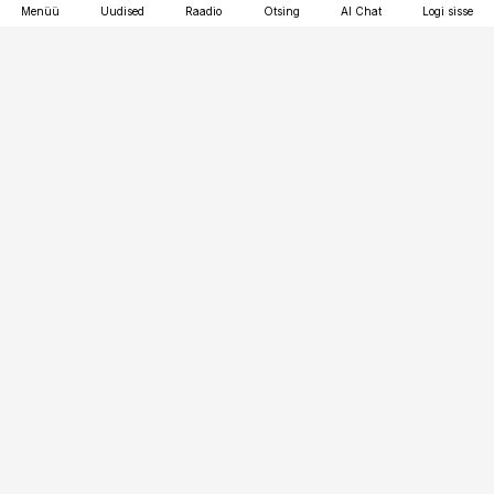
Menüü
Uudised
Raadio
Otsing
AI Chat
Logi sisse
Vana-Lõuna 39/1, 19094 Tallinn
(+372) 667 0111
bestmarketing@best-marketing.ee
Telli
Reklaam
Firmast
Sisu kasutamisõigused
Ajakirjaniku
eetikakoodeks
Üldtingimused
Privaatsustingimused
Küpsiste poliitika
KKK
Eesti Meediaettevõtete
Eelistuste haldamine
Liit