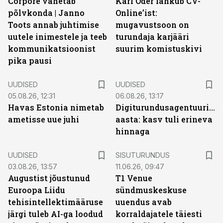
Corpore vahetab
Karl Oder lahkub CV-
põlvkonda | Janno
Online’ist:
Toots annab juhtimise
mugavustsoon on
uutele inimestele ja teeb
turundaja karjääri
kommunikatsioonist
suurim komistuskivi
pika pausi
UUDISED
UUDISED
05.08.26, 12:31
06.08.26, 13:17
Havas Estonia nimetab
Digiturundusagentuuride
ametisse uue juhi
aasta: kasv tuli erineva
hinnaga
ST
UUDISED
SISUTURUNDUS
03.08.26, 13:57
11.06.26, 09:47
Augustist jõustunud
T1 Venue
Euroopa Liidu
sündmuskeskuse
tehisintellektimääruse
uuendus avab
järgi tuleb AI-ga loodud
korraldajatele täiesti