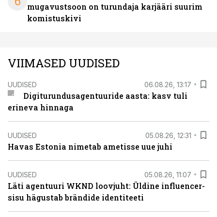
6
mugavustsoon on turundaja karjääri suurim
komistuskivi
VIIMASED UUDISED
UUDISED
06.08.26, 13:17
Digiturundusagentuuride aasta: kasv tuli
erineva hinnaga
UUDISED
05.08.26, 12:31
Havas Estonia nimetab ametisse uue juhi
UUDISED
05.08.26, 11:07
Läti agentuuri WKND loovjuht: Üldine influencer-
sisu hägustab brändide identiteeti