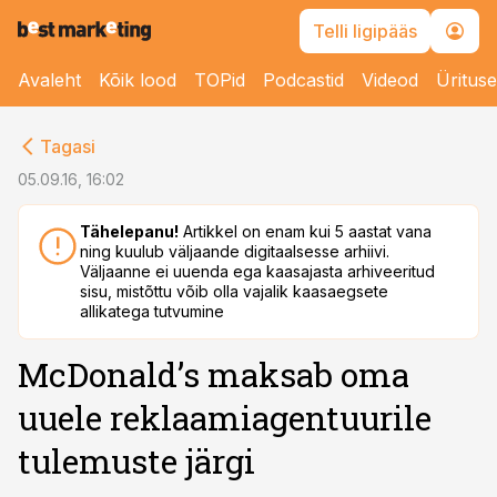
Telli ligipääs
Avaleht
Kõik lood
TOPid
Podcastid
Videod
Üritus
cebook
Tagasi
Twitter)
05.09.16, 16:02
kedIn
Tähelepanu!
Artikkel on enam kui 5 aastat vana
ning kuulub väljaande digitaalsesse arhiivi.
ail
Väljaanne ei uuenda ega kaasajasta arhiveeritud
sisu, mistõttu võib olla vajalik kaasaegsete
k
allikatega tutvumine
McDonald’s maksab oma
uuele reklaamiagentuurile
tulemuste järgi