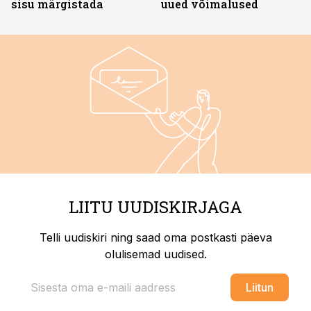
sisu märgistada
uued võimalused
LIITU UUDISKIRJAGA
Telli uudiskiri ning saad oma postkasti päeva
olulisemad uudised.
Liitun