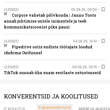
UUDISED
05.08.26, 09:00
Corpore vahetab põlvkonda | Janno Toots
annab juhtimise uutele inimestele ja teeb
kommunikatsioonist pika pausi
UUDISED
04.08.26, 14:10
Pipedrive ostis endiste töötajate loodud
idufirma Outfunnel
UUDISED
04.08.26, 09:15
TikTok suunab üha enam eestlaste ostuotsuseid
KONVERENTSID JA KOOLITUSED
8 akadeemilist tundi
IT KOOLITUS
ÄRIPÄEVA AKADEE