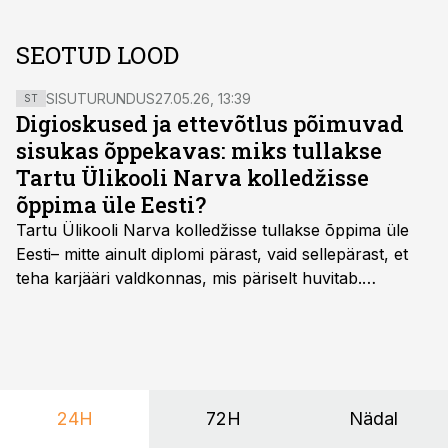
SEOTUD LOOD
SISUTURUNDUS
27.05.26, 13:39
ST
Digioskused ja ettevõtlus põimuvad
sisukas õppekavas: miks tullakse
Tartu Ülikooli Narva kolledžisse
õppima üle Eesti?
Tartu Ülikooli Narva kolledžisse tullakse õppima üle
Eesti– mitte ainult diplomi pärast, vaid sellepärast, et
teha karjääri valdkonnas, mis päriselt huvitab.
Õppekava “Ettevõtlus ja digilahendused” ühendab
ettevõtluse, tehnoloogia ja praktilised oskused viisil,
mis kõnetab nii ettevõtjaid, värskeid koolilõpetajaid kui
ka neid, kes soovivad teha karjääripööret.
24H
72H
Nädal