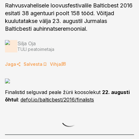
Rahvusvahelisele loovusfestivalile Balticbest 2016
esitati 38 agentuuri poolt 158 tööd. Võitjad
kuulutatakse välja 23. augustil Jurmalas
Balticbesti auhinnatseremoonial.
Silja Oja
TULI peatoimetaja
Jaga
Salvesta
Vihja
Finalistid selguvad peale žürii koosolekut
22. augusti
õhtul
:
defol.io/balticbest/2016/finalists