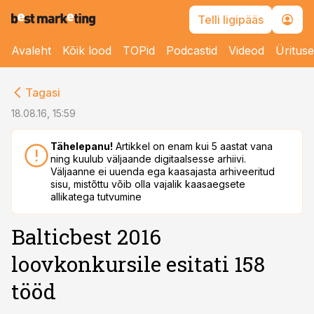
Telli ligipääs
Avaleht
Kõik lood
TOPid
Podcastid
Videod
Üritus
cebook
Tagasi
Twitter)
18.08.16, 15:59
kedIn
Tähelepanu!
Artikkel on enam kui 5 aastat vana
ning kuulub väljaande digitaalsesse arhiivi.
ail
Väljaanne ei uuenda ega kaasajasta arhiveeritud
sisu, mistõttu võib olla vajalik kaasaegsete
k
allikatega tutvumine
Balticbest 2016
loovkonkursile esitati 158
tööd