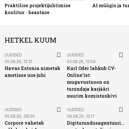
Praktilise projektijuhtimise
AI müügis ja t
koolitus - baastase
HETKEL KUUM
UUDISED
UUDISED
05.08.26, 12:31
03.08.26, 12:04
Havas Estonia nimetab
Karl Oder lahkub CV-
ametisse uue juhi
Online’ist:
mugavustsoon on
turundaja karjääri
suurim komistuskivi
UUDISED
UUDISED
05.08.26, 09:00
06.08.26, 13:17
Corpore vahetab
Digiturundusagentuuride