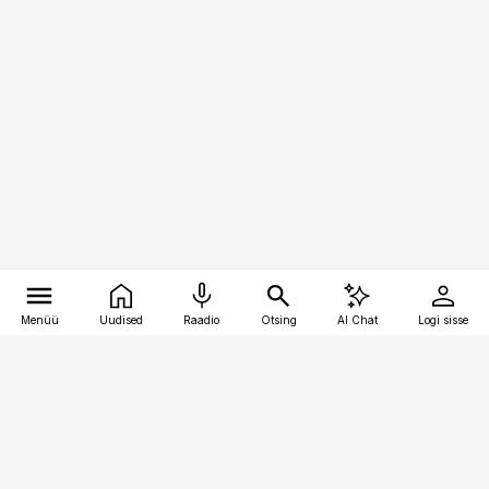
Menüü
Uudised
Raadio
Otsing
AI Chat
Logi sisse
Vana-Lõuna 39/1, 19094 Tallinn
(+372) 667 0111
bestmarketing@best-marketing.ee