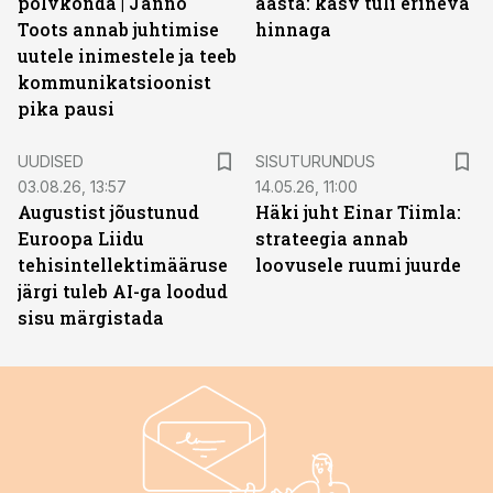
põlvkonda | Janno
aasta: kasv tuli erineva
Toots annab juhtimise
hinnaga
uutele inimestele ja teeb
kommunikatsioonist
pika pausi
ST
UUDISED
SISUTURUNDUS
03.08.26, 13:57
14.05.26, 11:00
Augustist jõustunud
Häki juht Einar Tiimla:
Euroopa Liidu
strateegia annab
tehisintellektimääruse
loovusele ruumi juurde
järgi tuleb AI-ga loodud
sisu märgistada