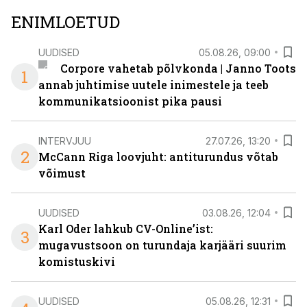
ENIMLOETUD
UUDISED
05.08.26, 09:00
Corpore vahetab põlvkonda | Janno Toots
1
annab juhtimise uutele inimestele ja teeb
kommunikatsioonist pika pausi
INTERVJUU
27.07.26, 13:20
2
McCann Riga loovjuht: antiturundus võtab
võimust
UUDISED
03.08.26, 12:04
Karl Oder lahkub CV-Online’ist:
3
mugavustsoon on turundaja karjääri suurim
komistuskivi
UUDISED
05.08.26, 12:31