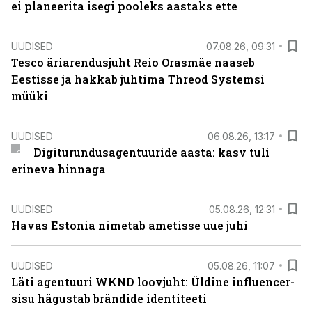
ei planeerita isegi pooleks aastaks ette
UUDISED
07.08.26, 09:31
Tesco äriarendusjuht Reio Orasmäe naaseb
Eestisse ja hakkab juhtima Threod Systemsi
müüki
UUDISED
06.08.26, 13:17
Digiturundusagentuuride aasta: kasv tuli
erineva hinnaga
UUDISED
05.08.26, 12:31
Havas Estonia nimetab ametisse uue juhi
UUDISED
05.08.26, 11:07
Läti agentuuri WKND loovjuht: Üldine influencer-
sisu hägustab brändide identiteeti