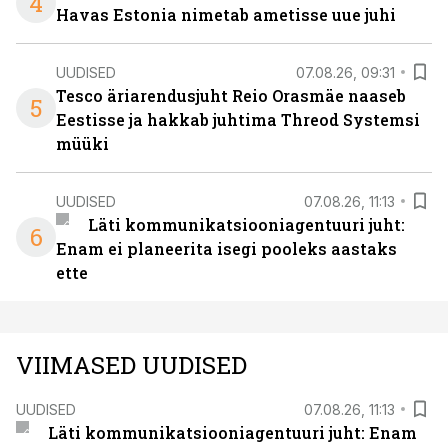
4
Havas Estonia nimetab ametisse uue juhi
UUDISED
07.08.26, 09:31
Tesco äriarendusjuht Reio Orasmäe naaseb
5
Eestisse ja hakkab juhtima Threod Systemsi
müüki
UUDISED
07.08.26, 11:13
Läti kommunikatsiooniagentuuri juht:
6
Enam ei planeerita isegi pooleks aastaks
ette
VIIMASED UUDISED
UUDISED
07.08.26, 11:13
Läti kommunikatsiooniagentuuri juht: Enam