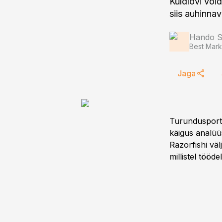
Kuldlõvi võid
siis auhinna
Hando Si
Best Mark
Jaga
Turundusporta
käigus analüüs
Razorfishi väl
millistel tööd