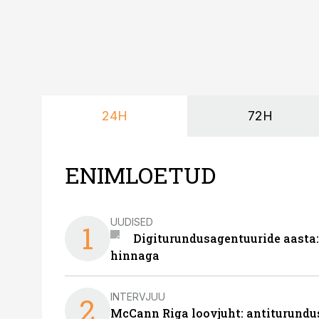
24H
72H
ENIMLOETUD
UUDISED
1
Digiturundusagentuuride aasta:
hinnaga
INTERVJUU
2
McCann Riga loovjuht: antiturundu