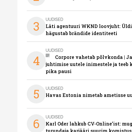
UUDISED
3
Läti agentuuri WKND loovjuht: Üldi
hägustab brändide identiteeti
UUDISED
4
Corpore vahetab põlvkonda | J
juhtimise uutele inimestele ja tee
pika pausi
UUDISED
5
Havas Estonia nimetab ametisse uu
UUDISED
6
Karl Oder lahkub CV-Online’ist: m
turundaja karjääri suurim komistus