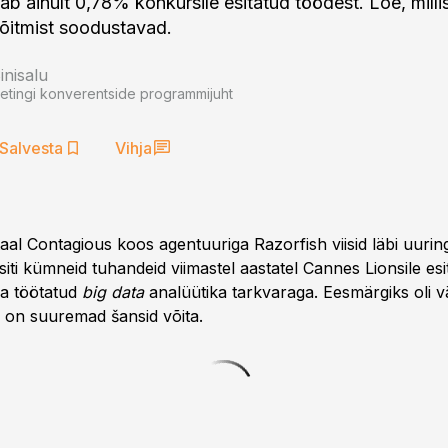
ab ainult 0,78% konkursile esitatud töödest. Loe, milli
võitmist soodustavad.
nisalu
etingi konverentside programmijuht
Salvesta
Vihja
al Contagious koos agentuuriga Razorfish viisid läbi uuring
iti kümneid tuhandeid viimastel aastatel Cannes Lionsile esi
ja töötatud
big data
analüütika tarkvaraga. Eesmärgiks oli vä
el on suuremad šansid võita.