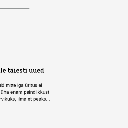
e täiesti uued
 mitte iga üritus ei
d üha enam paindlikkust
vikuks, ilma et peaks
 on just nendele