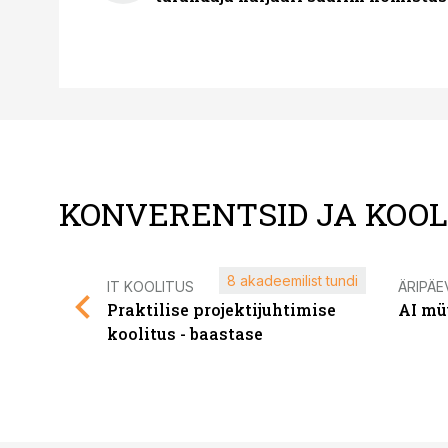
KONVERENTSID JA KOO
8 akadeemilist tundi
IT KOOLITUS
ÄRIPÄE
Praktilise projektijuhtimise
AI mü
koolitus - baastase