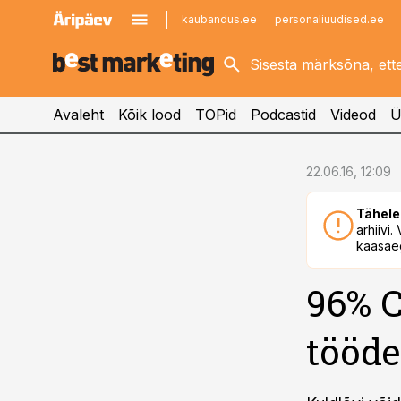
kaubandus.ee
personaliuudised.ee
kinnisvarauudised.ee
imelineajalugu.ee
logistikauudised.ee
imelineteadus.ee
Avaleht
Kõik lood
TOPid
Podcastid
Videod
Ü
cebook
22.06.16, 12:09
Twitter)
Tähele
kedIn
arhiivi
kaasaeg
ail
96% C
k
tööde