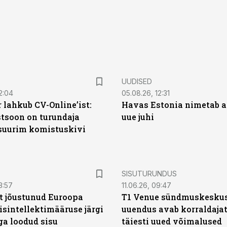
UUDISED
2:04
05.08.26, 12:31
 lahkub CV-Online’ist:
Havas Estonia nimetab 
soon on turundaja
uue juhi
 suurim komistuskivi
ST
SISUTURUNDUS
3:57
11.06.26, 09:47
t jõustunud Euroopa
T1 Venue sündmuskesku
isintellektimääruse järgi
uuendus avab korraldajat
ga loodud sisu
täiesti uued võimalused