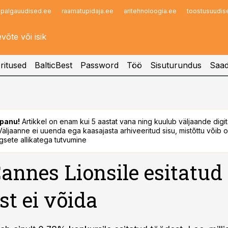
palgauudised.ee
raamatupidaja.ee
aritehnoloogia.ee
toostusuudis
Infopank
Radar
ritused
BalticBest
Password
Töö
Sisuturundus
Saad
panu!
Artikkel on enam kui 5 aastat vana ning kuulub väljaande digi
. Väljaanne ei uuenda ega kaasajasta arhiveeritud sisu, mistõttu võib ol
sete allikatega tutvumine
annes Lionsile esitatud
st ei võida