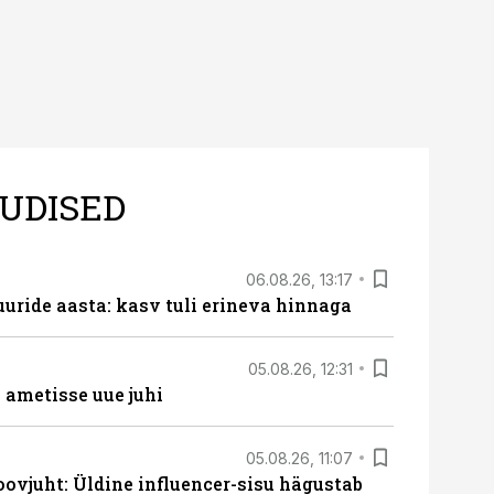
UDISED
06.08.26, 13:17
uride aasta: kasv tuli erineva hinnaga
05.08.26, 12:31
ametisse uue juhi
05.08.26, 11:07
ovjuht: Üldine influencer-sisu hägustab