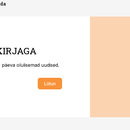
ada
KIRJAGA
ti päeva olulisemad uudised.
Liitun