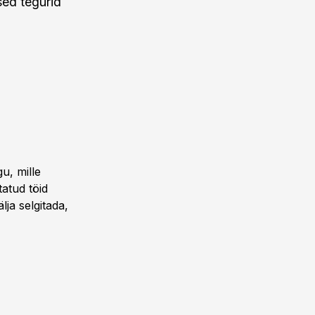
sed tegurid
u, mille
tatud töid
lja selgitada,