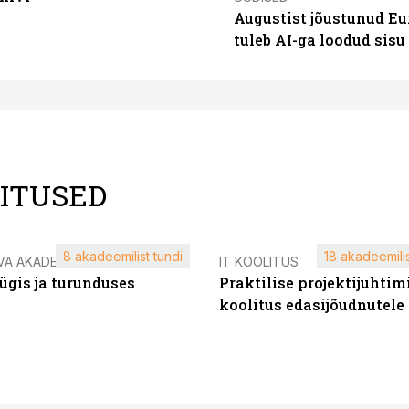
Augustist jõustunud Eu
tuleb AI-ga loodud sis
LITUSED
8 akadeemilist tundi
18 akadeemilis
VA AKADEEMIA
IT KOOLITUS
ügis ja turunduses
Praktilise projektijuhtim
koolitus edasijõudnutele