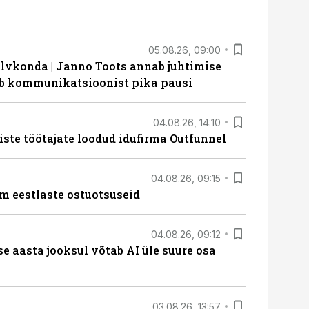
05.08.26, 09:00
lvkonda | Janno Toots annab juhtimise
eeb kommunikatsioonist pika pausi
04.08.26, 14:10
iste töötajate loodud idufirma Outfunnel
04.08.26, 09:15
m eestlaste ostuotsuseid
04.08.26, 09:12
ise aasta jooksul võtab AI üle suure osa
03.08.26, 13:57