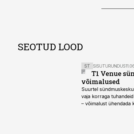
SEOTUD LOOD
ST
SISUTURUNDUS
11.0
T1 Venue sün
võimalused
Suurtel sündmuskeskuste
vaja korraga tuhandeid
– võimalust ühendada k
kasutama mitut erinev
vajadustele vastanud u