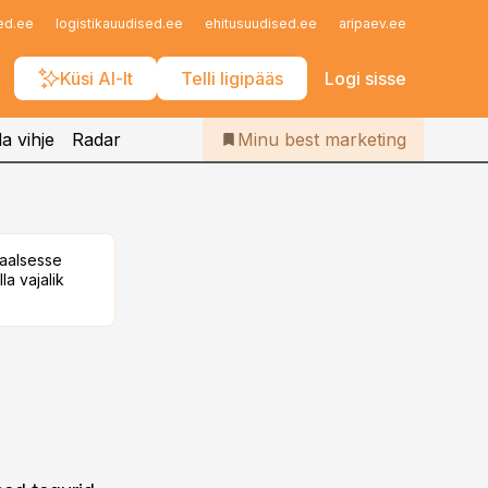
Iseteenindus
ed.ee
logistikauudised.ee
ehitusuudised.ee
aripaev.ee
finantsu
Telli Bestmarketing
Küsi AI-lt
Telli ligipääs
Logi sisse
a vihje
Radar
Minu best marketing
taalsesse
la vajalik