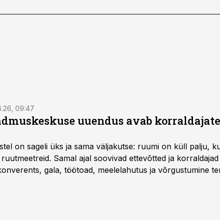
6.26, 09:47
dmuskeskuse uuendus avab korraldajatel
l on sageli üks ja sama väljakutse: ruumi on küll palju, kuid
 ruutmeetreid. Samal ajal soovivad ettevõtted ja korraldaja
onverents, gala, töötoad, meelelahutus ja võrgustumine ter
at asukohta. T1 keskuses tegutsev sündmuskeskus T1 Venue
uendusega, mis pakub senisest oluliselt rohkem lahendusi.