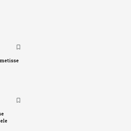
ametisse
se
ele