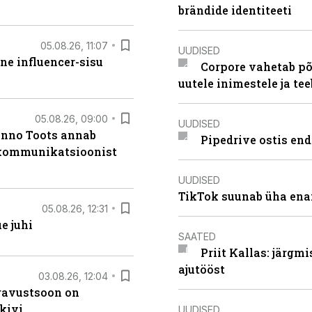
brändide identiteeti
05.08.26, 11:07
UUDISED
ne influencer-sisu
Corpore vahetab põ
uutele inimestele ja t
05.08.26, 09:00
UUDISED
anno Toots annab
Pipedrive ostis end
b kommunikatsioonist
UUDISED
TikTok suunab üha ena
05.08.26, 12:31
e juhi
SAATED
Priit Kallas: järgm
ajutööst
03.08.26, 12:04
ugavustsoon on
kivi
UUDISED