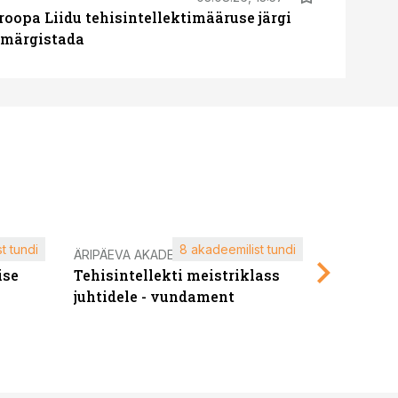
roopa Liidu tehisintellektimääruse järgi
u märgistada
t tundi
8 akadeemilist tundi
ÄRIPÄEVA AKADEEMIA
ÄRIPÄEVA 
ise
Tehisintellekti meistriklass
Edukate f
juhtidele - vundament
kliendiü