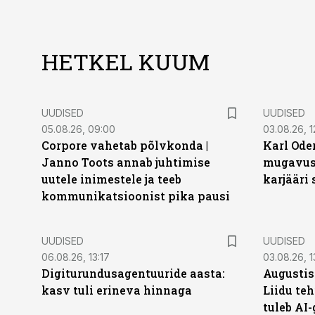
HETKEL KUUM
UUDISED
UUDISED
05.08.26, 09:00
03.08.26, 1
Corpore vahetab põlvkonda |
Karl Oder
Janno Toots annab juhtimise
mugavust
uutele inimestele ja teeb
karjääri
kommunikatsioonist pika pausi
UUDISED
UUDISED
06.08.26, 13:17
03.08.26, 1
Digiturundusagentuuride aasta:
Augustis
kasv tuli erineva hinnaga
Liidu teh
tuleb AI-