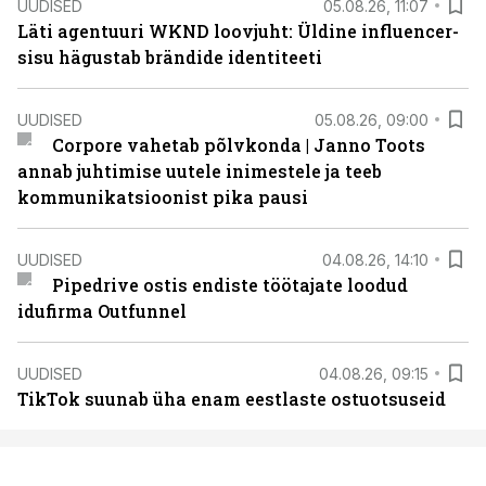
UUDISED
05.08.26, 11:07
Läti agentuuri WKND loovjuht: Üldine influencer-
sisu hägustab brändide identiteeti
UUDISED
05.08.26, 09:00
Corpore vahetab põlvkonda | Janno Toots
annab juhtimise uutele inimestele ja teeb
kommunikatsioonist pika pausi
UUDISED
04.08.26, 14:10
Pipedrive ostis endiste töötajate loodud
idufirma Outfunnel
UUDISED
04.08.26, 09:15
TikTok suunab üha enam eestlaste ostuotsuseid