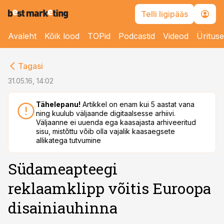
Telli ligipääs
Avaleht
Kõik lood
TOPid
Podcastid
Videod
Üritus
cebook
Tagasi
Twitter)
31.05.16, 14:02
kedIn
Tähelepanu!
Artikkel on enam kui 5 aastat vana
ning kuulub väljaande digitaalsesse arhiivi.
ail
Väljaanne ei uuenda ega kaasajasta arhiveeritud
sisu, mistõttu võib olla vajalik kaasaegsete
k
allikatega tutvumine
Südameapteegi
reklaamklipp võitis Euroopa
disainiauhinna