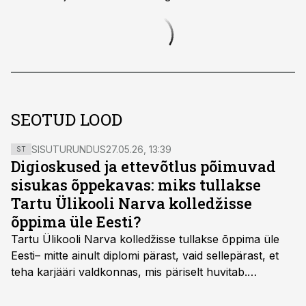
SEOTUD LOOD
SISUTURUNDUS
27.05.26, 13:39
ST
Digioskused ja ettevõtlus põimuvad
sisukas õppekavas: miks tullakse
Tartu Ülikooli Narva kolledžisse
õppima üle Eesti?
Tartu Ülikooli Narva kolledžisse tullakse õppima üle
Eesti– mitte ainult diplomi pärast, vaid sellepärast, et
teha karjääri valdkonnas, mis päriselt huvitab.
Õppekava “Ettevõtlus ja digilahendused” ühendab
ettevõtluse, tehnoloogia ja praktilised oskused viisil,