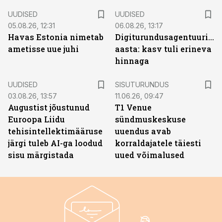
UUDISED
UUDISED
05.08.26, 12:31
06.08.26, 13:17
Havas Estonia nimetab
Digiturundusagentuuride
ametisse uue juhi
aasta: kasv tuli erineva
hinnaga
ST
UUDISED
SISUTURUNDUS
03.08.26, 13:57
11.06.26, 09:47
Augustist jõustunud
T1 Venue
Euroopa Liidu
sündmuskeskuse
tehisintellektimääruse
uuendus avab
järgi tuleb AI-ga loodud
korraldajatele täiesti
sisu märgistada
uued võimalused