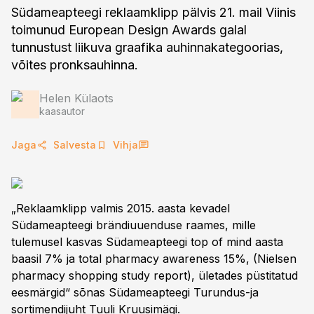
Südameapteegi reklaamklipp pälvis 21. mail Viinis
toimunud European Design Awards galal
tunnustust liikuva graafika auhinnakategoorias,
Helen Külaots
kaasautor
Jaga
Salvesta
Vihja
„Reklaamklipp valmis 2015. aasta kevadel
Südameapteegi brändiuuenduse raames, mille
tulemusel kasvas Südameapteegi top of mind aasta
baasil 7% ja total pharmacy awareness 15%, (Nielsen
pharmacy shopping study report), ületades püstitatud
eesmärgid“ sõnas Südameapteegi Turundus-ja
sortimendijuht Tuuli Kruusimägi.