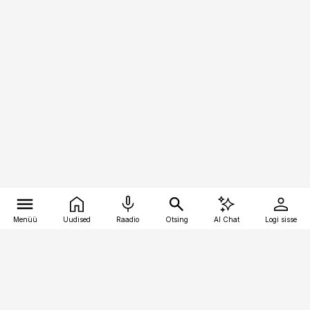
Menüü
Uudised
Raadio
Otsing
AI Chat
Logi sisse
Vana-Lõuna 39/1, 19094 Tallinn
(+372) 667 0111