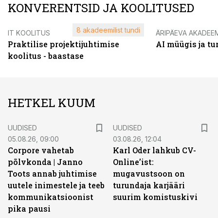
KONVERENTSID JA KOOLITUSED
8 akadeemilist tundi
IT KOOLITUS
ÄRIPÄEVA AKADEE
Praktilise projektijuhtimise
AI müügis ja t
koolitus - baastase
HETKEL KUUM
UUDISED
UUDISED
05.08.26, 09:00
03.08.26, 12:04
Corpore vahetab
Karl Oder lahkub CV-
põlvkonda | Janno
Online’ist:
Toots annab juhtimise
mugavustsoon on
uutele inimestele ja teeb
turundaja karjääri
kommunikatsioonist
suurim komistuskivi
pika pausi