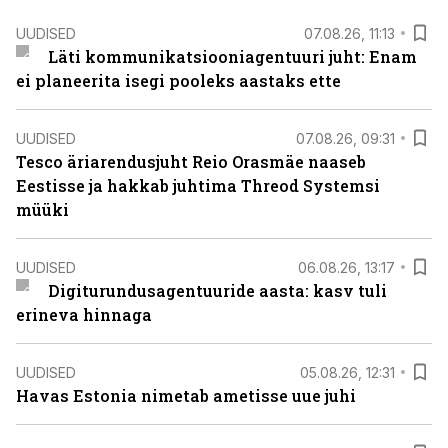
UUDISED
07.08.26, 11:13
Läti kommunikatsiooniagentuuri juht: Enam
ei planeerita isegi pooleks aastaks ette
UUDISED
07.08.26, 09:31
Tesco äriarendusjuht Reio Orasmäe naaseb
Eestisse ja hakkab juhtima Threod Systemsi
müüki
UUDISED
06.08.26, 13:17
Digiturundusagentuuride aasta: kasv tuli
erineva hinnaga
UUDISED
05.08.26, 12:31
Havas Estonia nimetab ametisse uue juhi