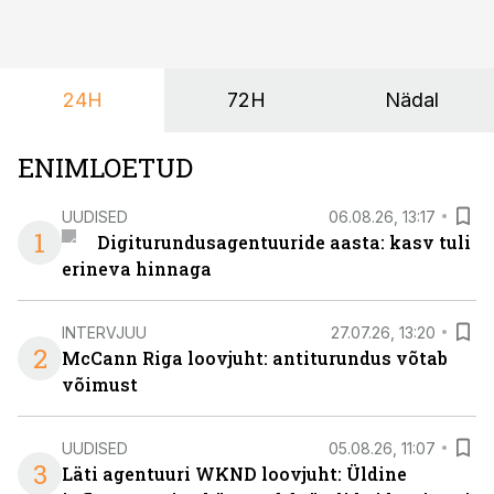
mis kõnetab nii ettevõtjaid, värskeid koolilõpetajaid kui
ka neid, kes soovivad teha karjääripööret.
24H
72H
Nädal
ENIMLOETUD
UUDISED
06.08.26, 13:17
1
Digiturundusagentuuride aasta: kasv tuli
erineva hinnaga
INTERVJUU
27.07.26, 13:20
2
McCann Riga loovjuht: antiturundus võtab
võimust
UUDISED
05.08.26, 11:07
3
Läti agentuuri WKND loovjuht: Üldine