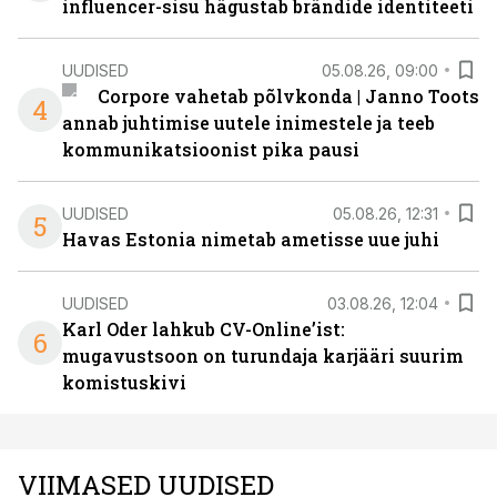
influencer-sisu hägustab brändide identiteeti
UUDISED
05.08.26, 09:00
Corpore vahetab põlvkonda | Janno Toots
4
annab juhtimise uutele inimestele ja teeb
kommunikatsioonist pika pausi
UUDISED
05.08.26, 12:31
5
Havas Estonia nimetab ametisse uue juhi
UUDISED
03.08.26, 12:04
Karl Oder lahkub CV-Online’ist:
6
mugavustsoon on turundaja karjääri suurim
komistuskivi
VIIMASED UUDISED