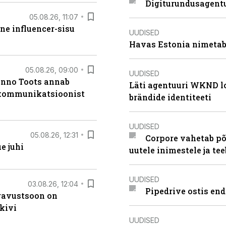
Digiturundusagentu
05.08.26, 11:07
ne influencer-sisu
UUDISED
Havas Estonia nimetab 
05.08.26, 09:00
UUDISED
anno Toots annab
Läti agentuuri WKND lo
b kommunikatsioonist
brändide identiteeti
UUDISED
05.08.26, 12:31
Corpore vahetab põ
e juhi
uutele inimestele ja t
UUDISED
03.08.26, 12:04
Pipedrive ostis end
ugavustsoon on
kivi
UUDISED