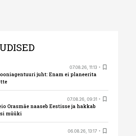
UDISED
07.08.26, 11:13
oniagentuuri juht: Enam ei planeerita
tte
07.08.26, 09:31
eio Orasmäe naaseb Eestisse ja hakkab
si müüki
06.08.26, 13:17