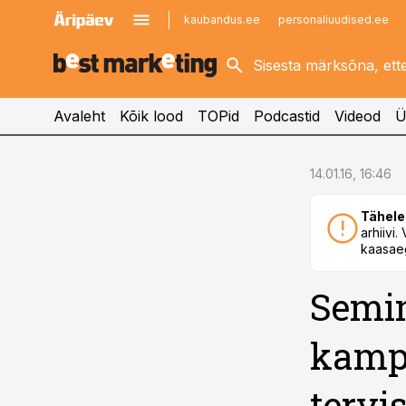
kaubandus.ee
personaliuudised.ee
kinnisvarauudised.ee
imelineajalugu.ee
logistikauudised.ee
imelineteadus.ee
Avaleht
Kõik lood
TOPid
Podcastid
Videod
Ü
cebook
14.01.16, 16:46
Twitter)
Tähele
kedIn
arhiivi
kaasaeg
ail
Semi
k
kamp
tervi