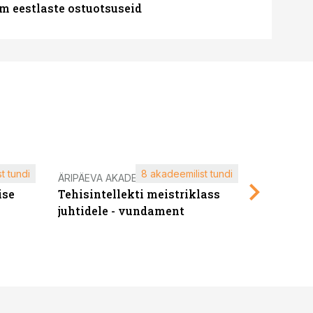
m eestlaste ostuotsuseid
t tundi
8 akadeemilist tundi
ÄRIPÄEVA AKADEEMIA
ÄRIPÄEVA 
ise
Tehisintellekti meistriklass
Edukate f
juhtidele - vundament
kliendiü