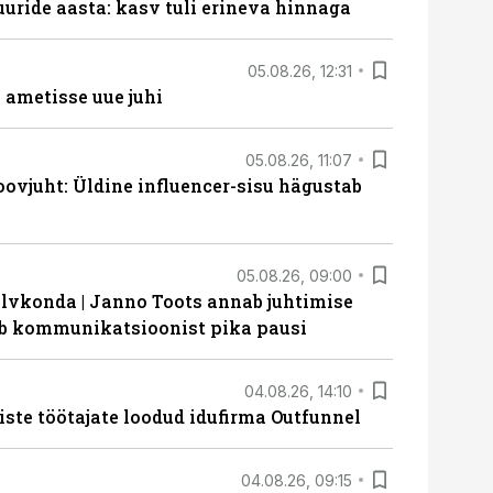
uride aasta: kasv tuli erineva hinnaga
05.08.26, 12:31
ametisse uue juhi
05.08.26, 11:07
ovjuht: Üldine influencer-sisu hägustab
05.08.26, 09:00
lvkonda | Janno Toots annab juhtimise
eeb kommunikatsioonist pika pausi
04.08.26, 14:10
iste töötajate loodud idufirma Outfunnel
04.08.26, 09:15