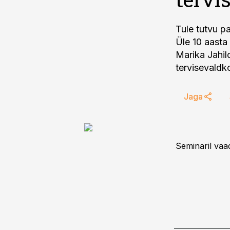
Tule tutvu p
Üle 10 aasta
Marika Jahil
tervisevaldko
Jaga
Seminaril vaa