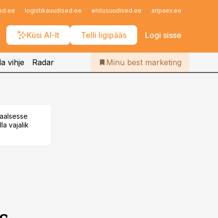
Iseteenindus
ed.ee
logistikauudised.ee
ehitusuudised.ee
aripaev.ee
finantsu
Telli Bestmarketing
Küsi AI-lt
Telli ligipääs
Logi sisse
a vihje
Radar
Minu best marketing
taalsesse
la vajalik
s