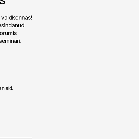
u valdkonnas!
 esindanud
Forumis
seminari.
niaid.