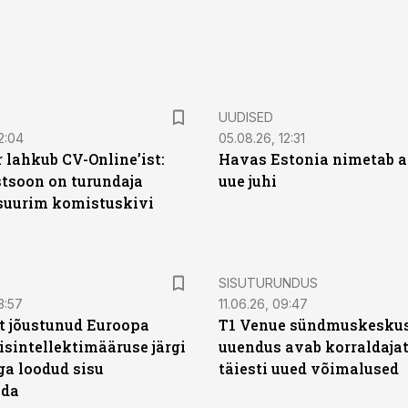
UUDISED
2:04
05.08.26, 12:31
 lahkub CV-Online’ist:
Havas Estonia nimetab 
soon on turundaja
uue juhi
 suurim komistuskivi
ST
SISUTURUNDUS
3:57
11.06.26, 09:47
t jõustunud Euroopa
T1 Venue sündmuskesku
isintellektimääruse järgi
uuendus avab korraldajat
ga loodud sisu
täiesti uued võimalused
ada