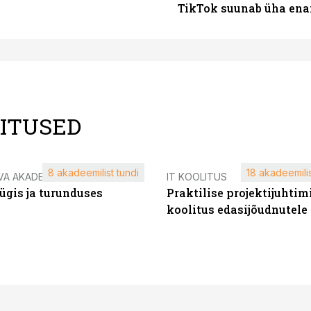
TikTok suunab üha ena
LITUSED
8 akadeemilist tundi
18 akadeemilis
VA AKADEEMIA
IT KOOLITUS
ügis ja turunduses
Praktilise projektijuhtim
koolitus edasijõudnutele