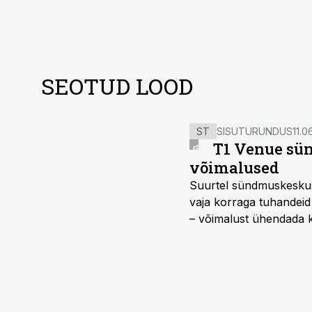
SEOTUD LOOD
ST
SISUTURUNDUS
11.0
T1 Venue sün
võimalused
Suurtel sündmuskeskuste
vaja korraga tuhandeid
– võimalust ühendada k
kasutama mitut erinev
vajadustele vastanud u