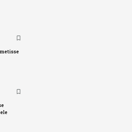
ametisse
se
ele