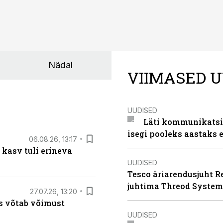
Nädal
VIIMASED U
UUDISED
Läti kommunikatsio
isegi pooleks aastaks e
06.08.26, 13:17
 kasv tuli erineva
UUDISED
Tesco äriarendusjuht R
juhtima Threod System
27.07.26, 13:20
s võtab võimust
UUDISED