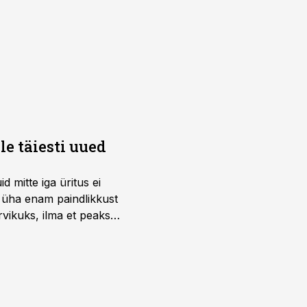
e täiesti uued
 mitte iga üritus ei
d üha enam paindlikkust
vikuks, ilma et peaks
 on just nendele