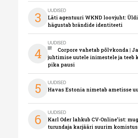
UUDISED
3
Läti agentuuri WKND loovjuht: Üldi
hägustab brändide identiteeti
UUDISED
4
Corpore vahetab põlvkonda | J
juhtimise uutele inimestele ja tee
pika pausi
UUDISED
5
Havas Estonia nimetab ametisse uu
UUDISED
6
Karl Oder lahkub CV-Online’ist: m
turundaja karjääri suurim komistus