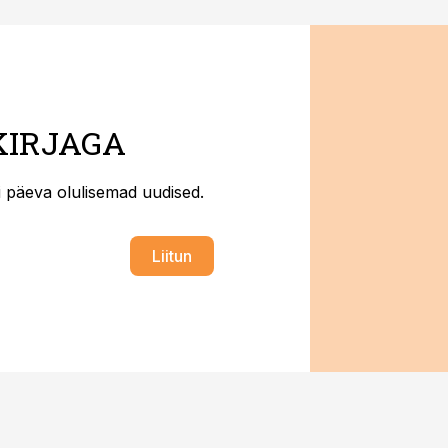
KIRJAGA
ti päeva olulisemad uudised.
Liitun