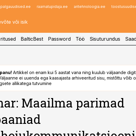
palgauudised.ee
raamatupidaja.ee
aritehnoloogia.ee
toostusuudis
Infopank
Radar
ritused
BalticBest
Password
Töö
Sisuturundus
Saad
panu!
Artikkel on enam kui 5 aastat vana ning kuulub väljaande digi
. Väljaanne ei uuenda ega kaasajasta arhiveeritud sisu, mistõttu võib ol
sete allikatega tutvumine
nar: Maailma parimad
aaniad
shoiukommunikatsiooni