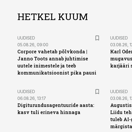
HETKEL KUUM
UUDISED
UUDISED
05.08.26, 09:00
03.08.26, 1
Corpore vahetab põlvkonda |
Karl Oder
Janno Toots annab juhtimise
mugavust
uutele inimestele ja teeb
karjääri
kommunikatsioonist pika pausi
UUDISED
UUDISED
06.08.26, 13:17
03.08.26, 1
Digiturundusagentuuride aasta:
Augustis
kasv tuli erineva hinnaga
Liidu teh
tuleb AI-
märgist