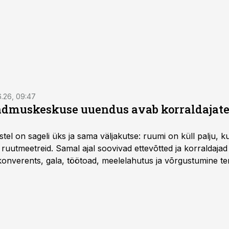
6.26, 09:47
dmuskeskuse uuendus avab korraldajatel
l on sageli üks ja sama väljakutse: ruumi on küll palju, kuid
 ruutmeetreid. Samal ajal soovivad ettevõtted ja korraldaja
onverents, gala, töötoad, meelelahutus ja võrgustumine ter
at asukohta. T1 keskuses tegutsev sündmuskeskus T1 Venue
uendusega, mis pakub senisest oluliselt rohkem lahendusi.