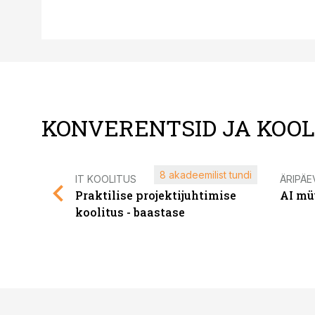
KONVERENTSID JA KOO
8 akadeemilist tundi
IT KOOLITUS
ÄRIPÄE
Praktilise projektijuhtimise
AI mü
koolitus - baastase