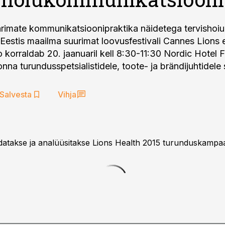
arimate kommunikatsioonipraktika näidetega tervishoi
 Eestis maailma suurimat loovusfestivali Cannes Lions
o korraldab 20. jaanuaril kell 8:30-11:30 Nordic Hotel 
nna turundusspetsialistidele, toote- ja brändijuhtidele 
Salvesta
Vihja
datakse ja analüüsitakse Lions Health 2015 turunduskampaa