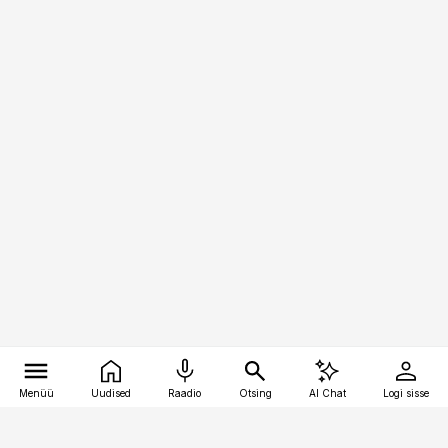
Menüü
Uudised
Raadio
Otsing
AI Chat
Logi sisse