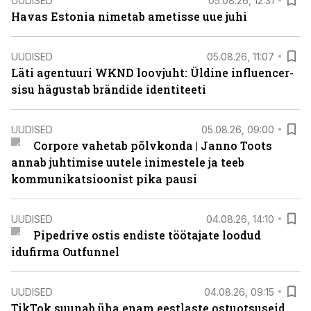
UUDISED
05.08.26, 12:31
Havas Estonia nimetab ametisse uue juhi
UUDISED
05.08.26, 11:07
Läti agentuuri WKND loovjuht: Üldine influencer-
sisu hägustab brändide identiteeti
UUDISED
05.08.26, 09:00
Corpore vahetab põlvkonda | Janno Toots
annab juhtimise uutele inimestele ja teeb
kommunikatsioonist pika pausi
UUDISED
04.08.26, 14:10
Pipedrive ostis endiste töötajate loodud
idufirma Outfunnel
UUDISED
04.08.26, 09:15
TikTok suunab üha enam eestlaste ostuotsuseid