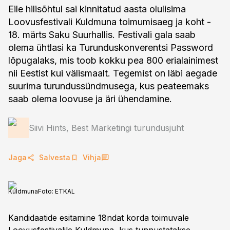
Eile hilisõhtul sai kinnitatud aasta olulisima
Loovusfestivali Kuldmuna toimumisaeg ja koht -
18. märts Saku Suurhallis. Festivali gala saab
olema ühtlasi ka Turunduskonverentsi Password
lõpugalaks, mis toob kokku pea 800 erialainimest
nii Eestist kui välismaalt. Tegemist on läbi aegade
suurima turundussündmusega, kus peateemaks
saab olema loovuse ja äri ühendamine.
Siivi Hints, Best Marketingi turundusjuht
Jaga
Salvesta
Vihja
Kuldmuna
Foto:
ETKAL
Kandidaatide esitamine 18ndat korda toimuvale