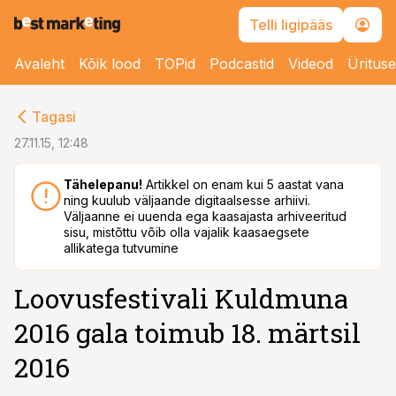
Telli ligipääs
Avaleht
Kõik lood
TOPid
Podcastid
Videod
Üritus
cebook
Tagasi
Twitter)
27.11.15, 12:48
kedIn
Tähelepanu!
Artikkel on enam kui 5 aastat vana
ning kuulub väljaande digitaalsesse arhiivi.
ail
Väljaanne ei uuenda ega kaasajasta arhiveeritud
sisu, mistõttu võib olla vajalik kaasaegsete
k
allikatega tutvumine
Loovusfestivali Kuldmuna
2016 gala toimub 18. märtsil
2016