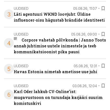
UUDISED
05.08.26, 11:07
3
Läti agentuuri WKND loovjuht: Üldine
influencer-sisu hägustab brändide identiteeti
UUDISED
05.08.26, 09:00
Corpore vahetab põlvkonda | Janno Toots
4
annab juhtimise uutele inimestele ja teeb
kommunikatsioonist pika pausi
UUDISED
05.08.26, 12:31
5
Havas Estonia nimetab ametisse uue juhi
UUDISED
03.08.26, 12:04
Karl Oder lahkub CV-Online’ist:
6
mugavustsoon on turundaja karjääri suurim
komistuskivi