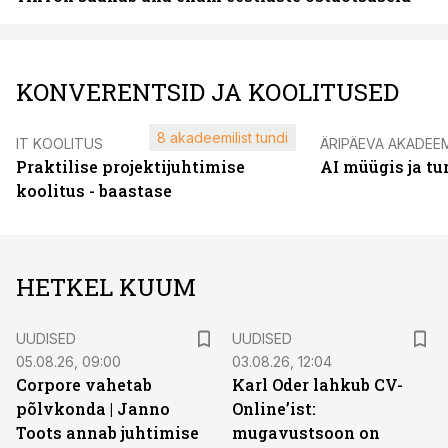
KONVERENTSID JA KOOLITUSED
8 akadeemilist tundi
IT KOOLITUS
ÄRIPÄEVA AKADEE
Praktilise projektijuhtimise
AI müügis ja t
koolitus - baastase
HETKEL KUUM
UUDISED
UUDISED
05.08.26, 09:00
03.08.26, 12:04
Corpore vahetab
Karl Oder lahkub CV-
põlvkonda | Janno
Online’ist:
Toots annab juhtimise
mugavustsoon on