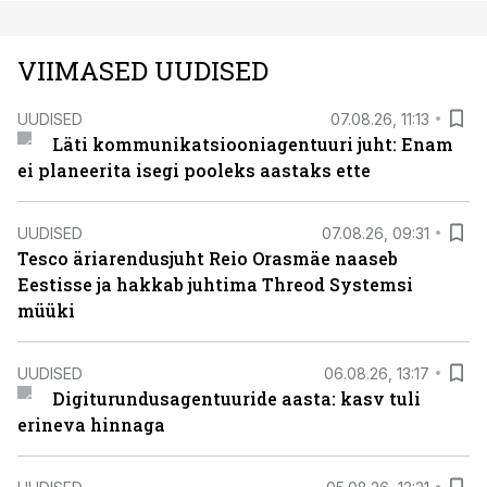
VIIMASED UUDISED
UUDISED
07.08.26, 11:13
Läti kommunikatsiooniagentuuri juht: Enam
ei planeerita isegi pooleks aastaks ette
UUDISED
07.08.26, 09:31
Tesco äriarendusjuht Reio Orasmäe naaseb
Eestisse ja hakkab juhtima Threod Systemsi
müüki
UUDISED
06.08.26, 13:17
Digiturundusagentuuride aasta: kasv tuli
erineva hinnaga