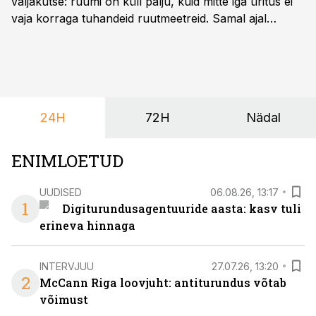
väljakutse: ruumi on küll palju, kuid mitte iga üritus ei
vaja korraga tuhandeid ruutmeetreid. Samal ajal
soovivad ettevõtted ja korraldajad üha enam
paindlikkust – võimalust ühendada konverents, gala,
töötoad, meelelahutus ja võrgustumine tervikuks, ilma
et peaks kasutama mitut erinevat asukohta. T1
keskuses tegutsev sündmuskeskus T1 Venue on just
24H
72H
Nädal
nendele vajadustele vastanud uuendusega, mis pakub
senisest oluliselt rohkem lahendusi.
ENIMLOETUD
UUDISED
06.08.26, 13:17
1
Digiturundusagentuuride aasta: kasv tuli
erineva hinnaga
INTERVJUU
27.07.26, 13:20
2
McCann Riga loovjuht: antiturundus võtab
võimust