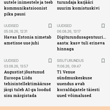
uutele inimestele ja teeb
turundaja karjääri
kommunikatsioonist
suurim komistuskivi
pika pausi
UUDISED
UUDISED
05.08.26, 12:31
06.08.26, 13:17
Havas Estonia nimetab
Digiturundusagentuuride
ametisse uue juhi
aasta: kasv tuli erineva
hinnaga
ST
UUDISED
SISUTURUNDUS
03.08.26, 13:57
11.06.26, 09:47
Augustist jõustunud
T1 Venue
Euroopa Liidu
sündmuskeskuse
tehisintellektimääruse
uuendus avab
järgi tuleb AI-ga loodud
korraldajatele täiesti
sisu märgistada
uued võimalused