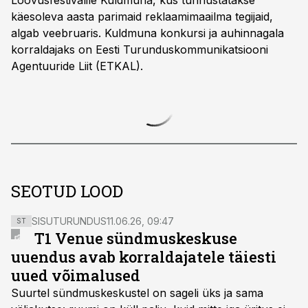
Loovusfestivalile Kuldmuna, kus tunnustatakse
käesoleva aasta parimaid reklaamimaailma tegijaid,
algab veebruaris. Kuldmuna konkursi ja auhinnagala
korraldajaks on Eesti Turunduskommunikatsiooni
Agentuuride Liit (ETKAL).
SEOTUD LOOD
SISUTURUNDUS
11.06.26, 09:47
ST
T1 Venue sündmuskeskuse
uuendus avab korraldajatele täiesti
uued võimalused
Suurtel sündmuskeskustel on sageli üks ja sama