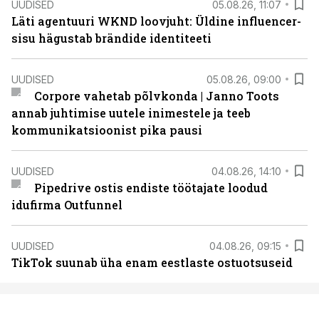
UUDISED
05.08.26, 11:07
Läti agentuuri WKND loovjuht: Üldine influencer-
sisu hägustab brändide identiteeti
UUDISED
05.08.26, 09:00
Corpore vahetab põlvkonda | Janno Toots
annab juhtimise uutele inimestele ja teeb
kommunikatsioonist pika pausi
UUDISED
04.08.26, 14:10
Pipedrive ostis endiste töötajate loodud
idufirma Outfunnel
UUDISED
04.08.26, 09:15
TikTok suunab üha enam eestlaste ostuotsuseid