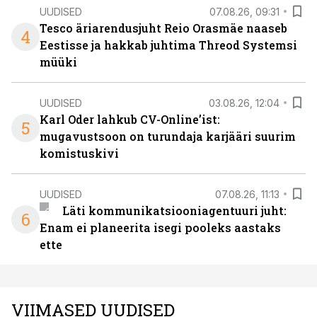
UUDISED
07.08.26, 09:31
Tesco äriarendusjuht Reio Orasmäe naaseb
4
Eestisse ja hakkab juhtima Threod Systemsi
müüki
UUDISED
03.08.26, 12:04
Karl Oder lahkub CV-Online’ist:
5
mugavustsoon on turundaja karjääri suurim
komistuskivi
UUDISED
07.08.26, 11:13
Läti kommunikatsiooniagentuuri juht:
6
Enam ei planeerita isegi pooleks aastaks
ette
VIIMASED UUDISED