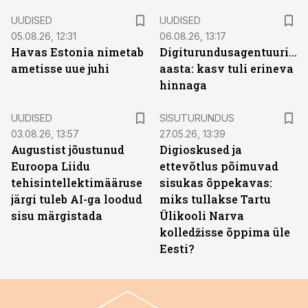
UUDISED
UUDISED
05.08.26, 12:31
06.08.26, 13:17
Havas Estonia nimetab
Digiturundusagentuuride
ametisse uue juhi
aasta: kasv tuli erineva
hinnaga
ST
UUDISED
SISUTURUNDUS
03.08.26, 13:57
27.05.26, 13:39
Augustist jõustunud
Digioskused ja
Euroopa Liidu
ettevõtlus põimuvad
tehisintellektimääruse
sisukas õppekavas:
järgi tuleb AI-ga loodud
miks tullakse Tartu
sisu märgistada
Ülikooli Narva
kolledžisse õppima üle
Eesti?