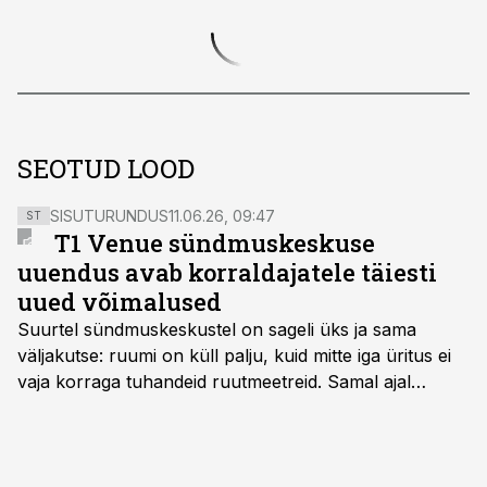
SEOTUD LOOD
SISUTURUNDUS
11.06.26, 09:47
ST
T1 Venue sündmuskeskuse
uuendus avab korraldajatele täiesti
uued võimalused
Suurtel sündmuskeskustel on sageli üks ja sama
väljakutse: ruumi on küll palju, kuid mitte iga üritus ei
vaja korraga tuhandeid ruutmeetreid. Samal ajal
soovivad ettevõtted ja korraldajad üha enam
paindlikkust – võimalust ühendada konverents, gala,
töötoad, meelelahutus ja võrgustumine tervikuks, ilma
et peaks kasutama mitut erinevat asukohta. T1