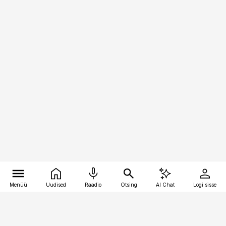
Menüü
Uudised
Raadio
Otsing
AI Chat
Logi sisse