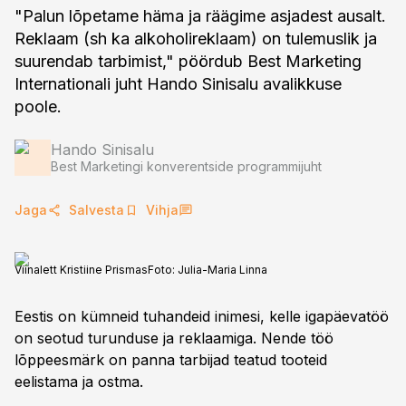
"Palun lõpetame häma ja räägime asjadest ausalt.
Reklaam (sh ka alkoholireklaam) on tulemuslik ja
suurendab tarbimist," pöördub Best Marketing
Internationali juht Hando Sinisalu avalikkuse
poole.
Hando Sinisalu
Best Marketingi konverentside programmijuht
Jaga
Salvesta
Vihja
Viinalett Kristiine Prismas
Foto:
Julia-Maria Linna
Eestis on kümneid tuhandeid inimesi, kelle igapäevatöö
on seotud turunduse ja reklaamiga. Nende töö
lõppeesmärk on panna tarbijad teatud tooteid
eelistama ja ostma.