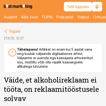
Telli ligipääs
Avaleht
Kõik lood
TOPid
Podcastid
Videod
Üritus
cebook
Tagasi
Twitter)
21.10.15, 12:37
kedIn
Tähelepanu!
Artikkel on enam kui 5 aastat vana
ning kuulub väljaande digitaalsesse arhiivi.
ail
Väljaanne ei uuenda ega kaasajasta arhiveeritud
sisu, mistõttu võib olla vajalik kaasaegsete
k
allikatega tutvumine
Väide, et alkoholireklaam ei
tööta, on reklaamitööstusele
solvav