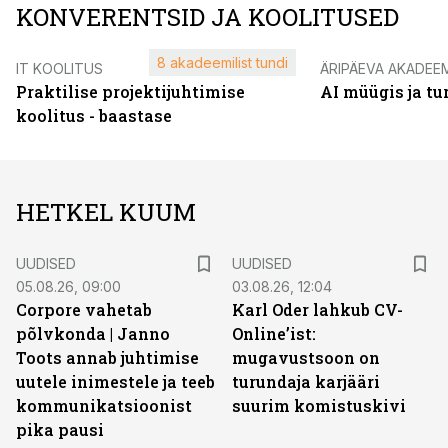
KONVERENTSID JA KOOLITUSED
8 akadeemilist tundi
IT KOOLITUS
ÄRIPÄEVA AKADEE
Praktilise projektijuhtimise
AI müügis ja t
koolitus - baastase
HETKEL KUUM
UUDISED
UUDISED
05.08.26, 09:00
03.08.26, 12:04
Corpore vahetab
Karl Oder lahkub CV-
põlvkonda | Janno
Online’ist:
Toots annab juhtimise
mugavustsoon on
uutele inimestele ja teeb
turundaja karjääri
kommunikatsioonist
suurim komistuskivi
pika pausi