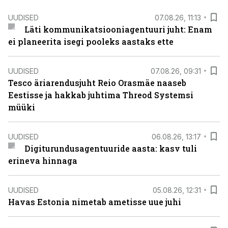
UUDISED
07.08.26, 11:13
Läti kommunikatsiooniagentuuri juht: Enam
ei planeerita isegi pooleks aastaks ette
UUDISED
07.08.26, 09:31
Tesco äriarendusjuht Reio Orasmäe naaseb
Eestisse ja hakkab juhtima Threod Systemsi
müüki
UUDISED
06.08.26, 13:17
Digiturundusagentuuride aasta: kasv tuli
erineva hinnaga
UUDISED
05.08.26, 12:31
Havas Estonia nimetab ametisse uue juhi