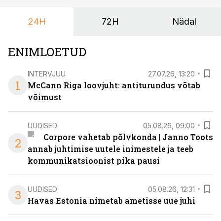
keskuses tegutsev sündmuskeskus T1 Venue on just
24H
72H
Nädal
nendele vajadustele vastanud uuendusega, mis pakub
senisest oluliselt rohkem lahendusi.
ENIMLOETUD
INTERVJUU
27.07.26, 13:20
1
McCann Riga loovjuht: antiturundus võtab
võimust
UUDISED
05.08.26, 09:00
Corpore vahetab põlvkonda | Janno Toots
2
annab juhtimise uutele inimestele ja teeb
kommunikatsioonist pika pausi
UUDISED
05.08.26, 12:31
3
Havas Estonia nimetab ametisse uue juhi