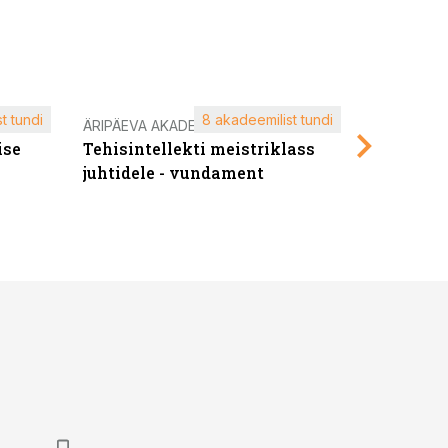
t tundi
8 akadeemilist tundi
ÄRIPÄEVA AKADEEMIA
ÄRIPÄEVA 
ise
Tehisintellekti meistriklass
Edukate f
juhtidele - vundament
kliendiü