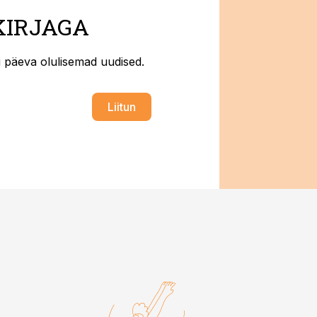
KIRJAGA
ti päeva olulisemad uudised.
Liitun