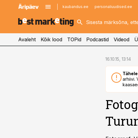
kaubandus.ee
personaliuudised.ee
kinnisvarauudised.ee
imelineajalugu.ee
logistikauudised.ee
imelineteadus.ee
Avaleht
Kõik lood
TOPid
Podcastid
Videod
Ü
cebook
16.10.15, 13:14
Twitter)
Tähele
kedIn
arhiivi
kaasaeg
ail
Fotog
k
Turun