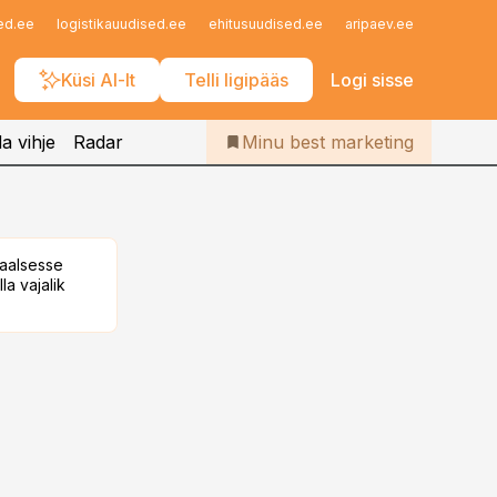
Iseteenindus
ed.ee
logistikauudised.ee
ehitusuudised.ee
aripaev.ee
finantsu
Telli Bestmarketing
Küsi AI-lt
Telli ligipääs
Logi sisse
a vihje
Radar
Minu best marketing
taalsesse
la vajalik