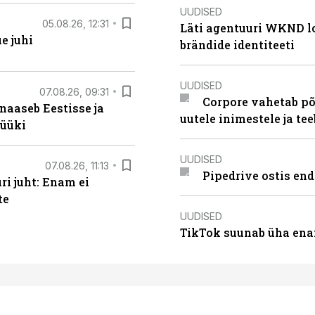
UUDISED
05.08.26, 12:31
Läti agentuuri WKND lo
e juhi
brändide identiteeti
UUDISED
07.08.26, 09:31
Corpore vahetab põ
naaseb Eestisse ja
uutele inimestele ja t
müüki
UUDISED
07.08.26, 11:13
Pipedrive ostis end
i juht: Enam ei
te
UUDISED
TikTok suunab üha ena