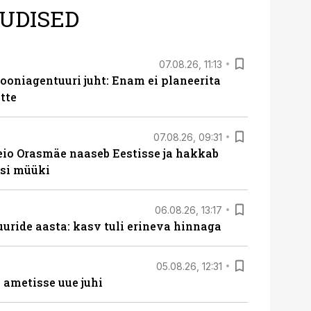
UDISED
07.08.26, 11:13
oniagentuuri juht: Enam ei planeerita
tte
07.08.26, 09:31
eio Orasmäe naaseb Eestisse ja hakkab
si müüki
06.08.26, 13:17
uride aasta: kasv tuli erineva hinnaga
05.08.26, 12:31
ametisse uue juhi