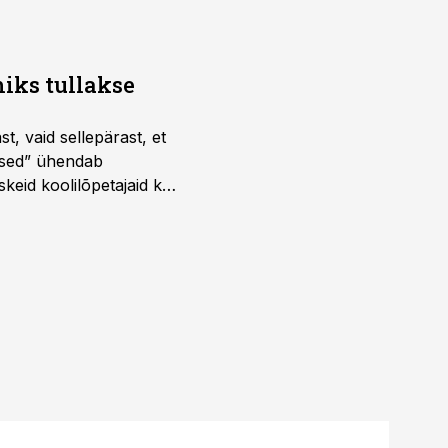
iks tullakse
t, vaid sellepärast, et
dused” ühendab
skeid koolilõpetajaid kui