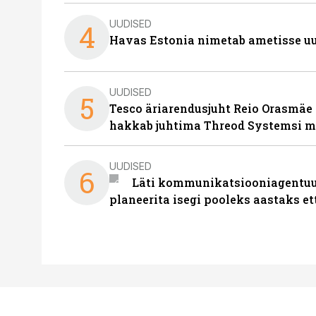
UUDISED
4
Havas Estonia nimetab ametisse uu
UUDISED
5
Tesco äriarendusjuht Reio Orasmäe 
hakkab juhtima Threod Systemsi 
UUDISED
6
Läti kommunikatsiooniagentuur
planeerita isegi pooleks aastaks et