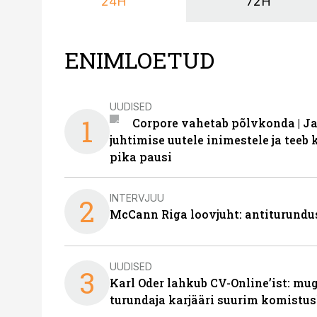
24H
72H
ENIMLOETUD
UUDISED
1
Corpore vahetab põlvkonda | J
juhtimise uutele inimestele ja tee
pika pausi
INTERVJUU
2
McCann Riga loovjuht: antiturundu
UUDISED
3
Karl Oder lahkub CV-Online’ist: m
turundaja karjääri suurim komistus