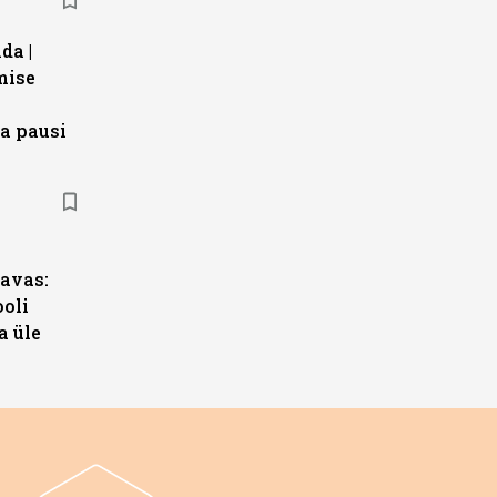
da |
mise
a pausi
s
avas:
ooli
a üle