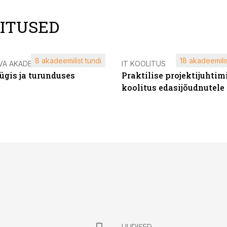
LITUSED
8 akadeemilist tundi
18 akadeemilis
VA AKADEEMIA
IT KOOLITUS
ügis ja turunduses
Praktilise projektijuhtim
koolitus edasijõudnutele
UUDISED