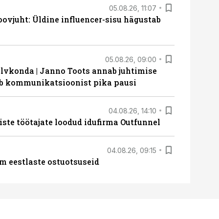
05.08.26, 11:07
ovjuht: Üldine influencer-sisu hägustab
05.08.26, 09:00
lvkonda | Janno Toots annab juhtimise
eeb kommunikatsioonist pika pausi
04.08.26, 14:10
iste töötajate loodud idufirma Outfunnel
04.08.26, 09:15
m eestlaste ostuotsuseid