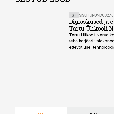
ST
SISUTURUNDUS
27.0
Digioskused ja 
Tartu Ülikooli N
Tartu Ülikooli Narva kol
teha karjääri valdkonn
ettevõtluse, tehnoloogia
ka neid, kes soovivad t