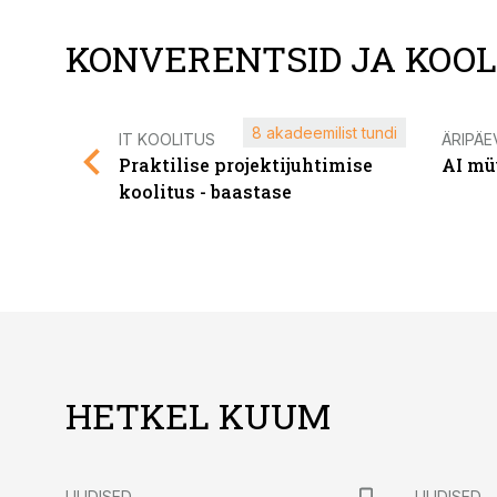
KONVERENTSID JA KOO
8 akadeemilist tundi
IT KOOLITUS
ÄRIPÄE
Praktilise projektijuhtimise
AI mü
koolitus - baastase
HETKEL KUUM
UUDISED
UUDISED