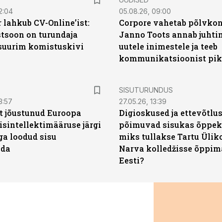
2:04
05.08.26, 09:00
 lahkub CV-Online’ist:
Corpore vahetab põlvkon
soon on turundaja
Janno Toots annab juhti
 suurim komistuskivi
uutele inimestele ja teeb
kommunikatsioonist pik
ST
SISUTURUNDUS
3:57
27.05.26, 13:39
t jõustunud Euroopa
Digioskused ja ettevõtlu
isintellektimääruse järgi
põimuvad sisukas õppek
ga loodud sisu
miks tullakse Tartu Ülik
ada
Narva kolledžisse õppim
Eesti?