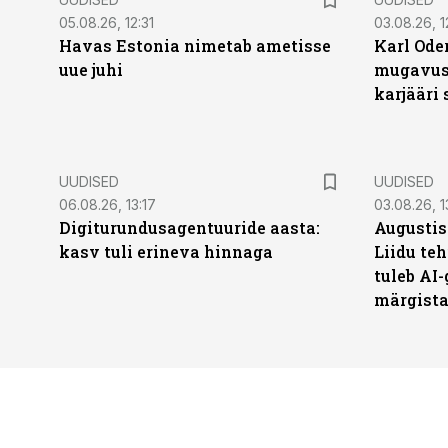
05.08.26, 12:31
03.08.26, 1
Havas Estonia nimetab ametisse
Karl Oder
uue juhi
mugavust
karjääri
UUDISED
UUDISED
06.08.26, 13:17
03.08.26, 1
Digiturundusagentuuride aasta:
Augustis
kasv tuli erineva hinnaga
Liidu teh
tuleb AI-
märgist