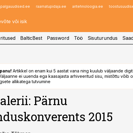
palgauudised.ee
raamatupidaja.ee
aritehnoloogia.ee
toostusuudis
Infopank
Radar
ritused
BalticBest
Password
Töö
Sisuturundus
Saad
panu!
Artikkel on enam kui 5 aastat vana ning kuulub väljaande digi
. Väljaanne ei uuenda ega kaasajasta arhiveeritud sisu, mistõttu võib ol
sete allikatega tutvumine
alerii: Pärnu
duskonverents 2015