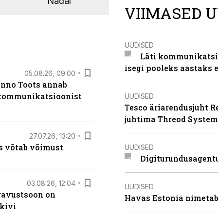
Nädal
VIIMASED U
UUDISED
Läti kommunikatsio
isegi pooleks aastaks e
05.08.26, 09:00
anno Toots annab
b kommunikatsioonist
UUDISED
Tesco äriarendusjuht R
juhtima Threod System
27.07.26, 13:20
s võtab võimust
UUDISED
Digiturundusagentu
03.08.26, 12:04
UUDISED
ugavustsoon on
Havas Estonia nimetab 
kivi