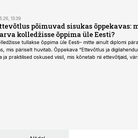
5.26, 13:39
ettevõtlus põimuvad sisukas õppekavas: m
arva kolledžisse õppima üle Eesti?
ledžisse tullakse õppima üle Eesti– mitte ainult diplomi päras
as, mis päriselt huvitab. Õppekava “Ettevõtlus ja digilahen
 ja praktilised oskused viisil, mis kõnetab nii ettevõtjaid, vär
eha karjääripööret.