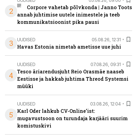
UUDISED
05.08.26, 09:00
Corpore vahetab põlvkonda | Janno Toots
2
annab juhtimise uutele inimestele ja teeb
kommunikatsioonist pika pausi
UUDISED
05.08.26, 12:31
3
Havas Estonia nimetab ametisse uue juhi
UUDISED
07.08.26, 09:31
Tesco äriarendusjuht Reio Orasmäe naaseb
4
Eestisse ja hakkab juhtima Threod Systemsi
müüki
UUDISED
03.08.26, 12:04
Karl Oder lahkub CV-Online’ist:
5
mugavustsoon on turundaja karjääri suurim
komistuskivi