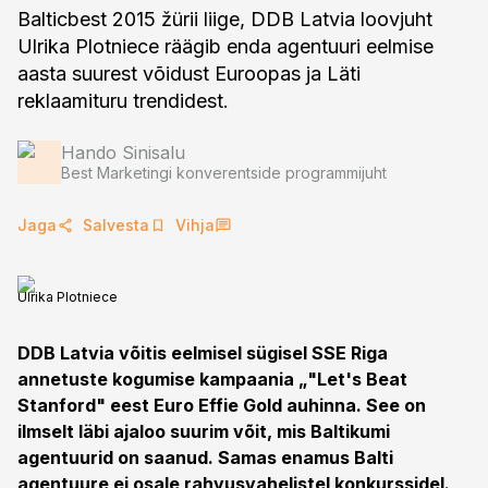
Balticbest 2015 žürii liige, DDB Latvia loovjuht
Ulrika Plotniece räägib enda agentuuri eelmise
aasta suurest võidust Euroopas ja Läti
reklaamituru trendidest.
Hando Sinisalu
Best Marketingi konverentside programmijuht
Jaga
Salvesta
Vihja
Ulrika Plotniece
DDB Latvia võitis eelmisel sügisel SSE Riga
annetuste kogumise kampaania „"Let's Beat
Stanford" eest Euro Effie Gold auhinna. See on
ilmselt läbi ajaloo suurim võit, mis Baltikumi
agentuurid on saanud. Samas enamus Balti
agentuure ei osale rahvusvahelistel konkurssidel.