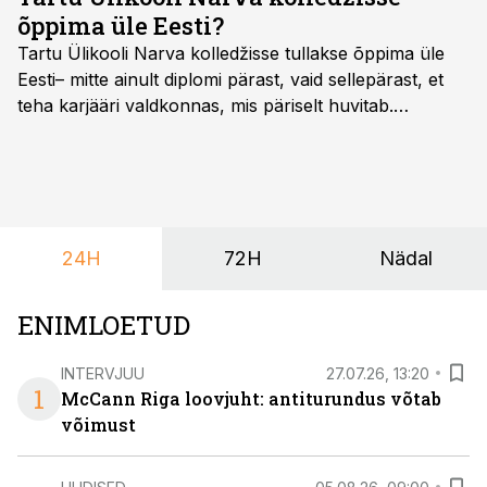
õppima üle Eesti?
Tartu Ülikooli Narva kolledžisse tullakse õppima üle
Eesti– mitte ainult diplomi pärast, vaid sellepärast, et
teha karjääri valdkonnas, mis päriselt huvitab.
Õppekava “Ettevõtlus ja digilahendused” ühendab
ettevõtluse, tehnoloogia ja praktilised oskused viisil,
mis kõnetab nii ettevõtjaid, värskeid koolilõpetajaid kui
ka neid, kes soovivad teha karjääripööret.
24H
72H
Nädal
ENIMLOETUD
INTERVJUU
27.07.26, 13:20
1
McCann Riga loovjuht: antiturundus võtab
võimust