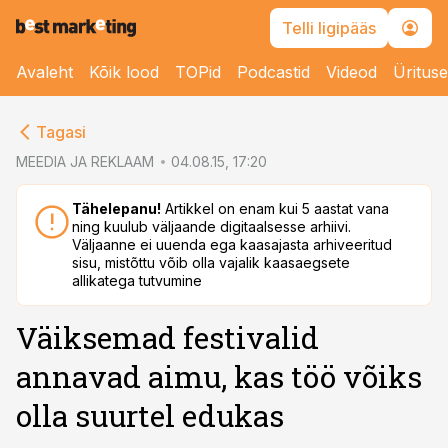
Telli ligipääs
Avaleht
Kõik lood
TOPid
Podcastid
Videod
Üritus
cebook
Tagasi
Twitter)
MEEDIA JA REKLAAM
04.08.15, 17:20
kedIn
Tähelepanu!
Artikkel on enam kui 5 aastat vana
ning kuulub väljaande digitaalsesse arhiivi.
ail
Väljaanne ei uuenda ega kaasajasta arhiveeritud
sisu, mistõttu võib olla vajalik kaasaegsete
k
allikatega tutvumine
Väiksemad festivalid
annavad aimu, kas töö võiks
olla suurtel edukas