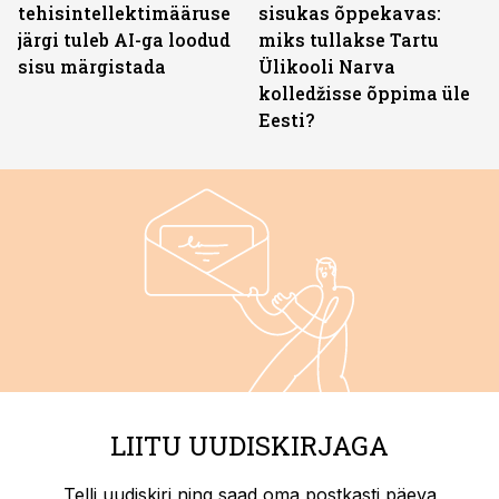
tehisintellektimääruse
sisukas õppekavas:
järgi tuleb AI-ga loodud
miks tullakse Tartu
sisu märgistada
Ülikooli Narva
kolledžisse õppima üle
Eesti?
LIITU UUDISKIRJAGA
Telli uudiskiri ning saad oma postkasti päeva