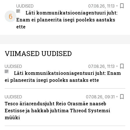
UUDISED
07.08.26, 11:13
Läti kommunikatsiooniagentuuri juht:
6
Enam ei planeerita isegi pooleks aastaks
ette
VIIMASED UUDISED
UUDISED
07.08.26, 11:13
Läti kommunikatsiooniagentuuri juht: Enam
ei planeerita isegi pooleks aastaks ette
UUDISED
07.08.26, 09:31
Tesco äriarendusjuht Reio Orasmäe naaseb
Eestisse ja hakkab juhtima Threod Systemsi
müüki