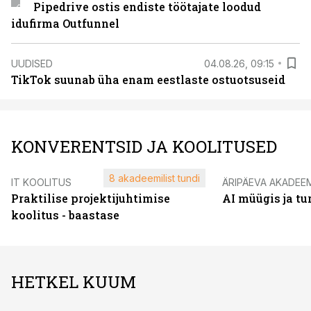
Pipedrive ostis endiste töötajate loodud
idufirma Outfunnel
UUDISED
04.08.26, 09:15
TikTok suunab üha enam eestlaste ostuotsuseid
KONVERENTSID JA KOOLITUSED
8 akadeemilist tundi
IT KOOLITUS
ÄRIPÄEVA AKADEE
Praktilise projektijuhtimise
AI müügis ja t
koolitus - baastase
HETKEL KUUM