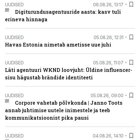
UUDISED
06.08.26, 13:17
Digiturundusagentuuride aasta: kasv tuli
erineva hinnaga
UUDISED
05.08.26, 12:31
Havas Estonia nimetab ametisse uue juhi
UUDISED
05.08.26, 11:07
Läti agentuuri WKND loovjuht: Üldine influencer-
sisu hägustab brändide identiteeti
UUDISED
05.08.26, 09:00
Corpore vahetab põlvkonda | Janno Toots
annab juhtimise uutele inimestele ja teeb
kommunikatsioonist pika pausi
UUDISED
04.08.26, 14:10