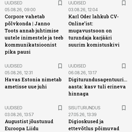
UUDISED
UUDISED
05.08.26, 09:00
03.08.26, 12:04
Corpore vahetab
Karl Oder lahkub CV-
põlvkonda | Janno
Online’ist:
Toots annab juhtimise
mugavustsoon on
uutele inimestele ja teeb
turundaja karjääri
kommunikatsioonist
suurim komistuskivi
pika pausi
UUDISED
UUDISED
05.08.26, 12:31
06.08.26, 13:17
Havas Estonia nimetab
Digiturundusagentuuride
ametisse uue juhi
aasta: kasv tuli erineva
hinnaga
ST
UUDISED
SISUTURUNDUS
03.08.26, 13:57
27.05.26, 13:39
Augustist jõustunud
Digioskused ja
Euroopa Liidu
ettevõtlus põimuvad