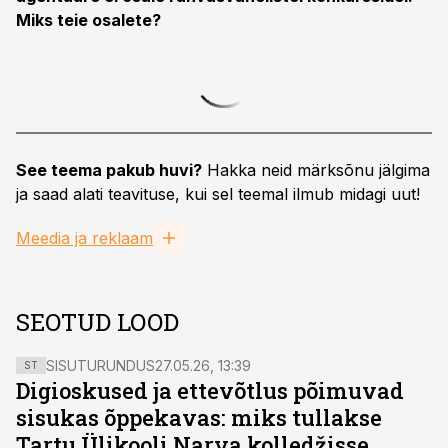
Miks teie osalete?
See teema pakub huvi?
Hakka neid märksõnu jälgima
ja saad alati teavituse, kui sel teemal ilmub midagi uut!
Meedia ja reklaam
SEOTUD LOOD
SISUTURUNDUS
27.05.26, 13:39
ST
Digioskused ja ettevõtlus põimuvad
sisukas õppekavas: miks tullakse
Tartu Ülikooli Narva kolledžisse