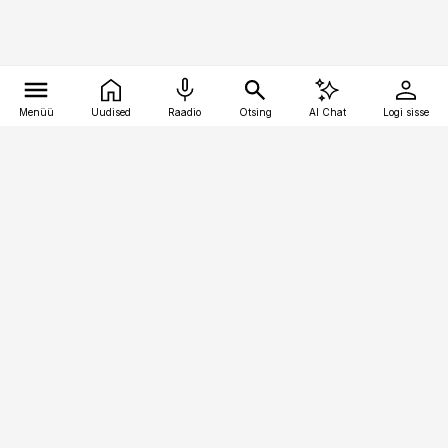
Menüü
Uudised
Raadio
Otsing
AI Chat
Logi sisse
Vana-Lõuna 39/1, 19094 Tallinn
(+372) 667 0111
bestmarketing@best-marketing.ee
Telli
Reklaam
Firmast
Sisu kasutamisõigused
Ajakirjaniku
eetikakoodeks
Üldtingimused
Privaatsustingimused