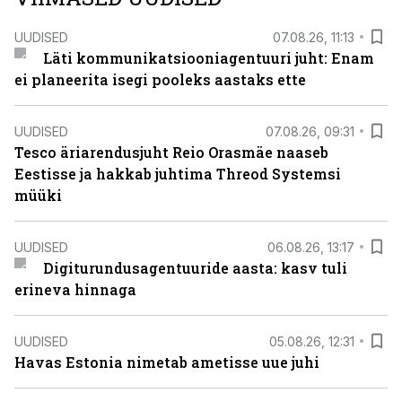
UUDISED
07.08.26, 11:13
Läti kommunikatsiooniagentuuri juht: Enam
ei planeerita isegi pooleks aastaks ette
UUDISED
07.08.26, 09:31
Tesco äriarendusjuht Reio Orasmäe naaseb
Eestisse ja hakkab juhtima Threod Systemsi
müüki
UUDISED
06.08.26, 13:17
Digiturundusagentuuride aasta: kasv tuli
erineva hinnaga
UUDISED
05.08.26, 12:31
Havas Estonia nimetab ametisse uue juhi