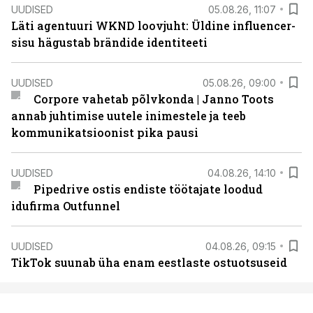
UUDISED
05.08.26, 11:07
Läti agentuuri WKND loovjuht: Üldine influencer-
sisu hägustab brändide identiteeti
UUDISED
05.08.26, 09:00
Corpore vahetab põlvkonda | Janno Toots
annab juhtimise uutele inimestele ja teeb
kommunikatsioonist pika pausi
UUDISED
04.08.26, 14:10
Pipedrive ostis endiste töötajate loodud
idufirma Outfunnel
UUDISED
04.08.26, 09:15
TikTok suunab üha enam eestlaste ostuotsuseid