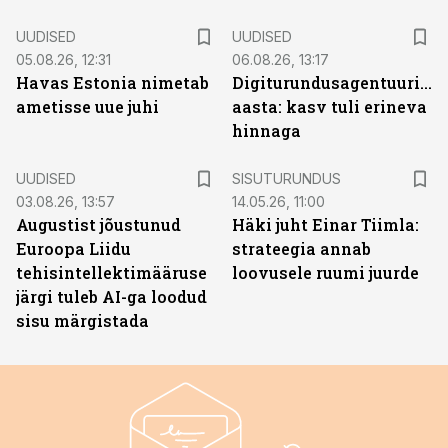
UUDISED
UUDISED
05.08.26, 12:31
06.08.26, 13:17
Havas Estonia nimetab
Digiturundusagentuuride
ametisse uue juhi
aasta: kasv tuli erineva
hinnaga
ST
UUDISED
SISUTURUNDUS
03.08.26, 13:57
14.05.26, 11:00
Augustist jõustunud
Häki juht Einar Tiimla:
Euroopa Liidu
strateegia annab
tehisintellektimääruse
loovusele ruumi juurde
järgi tuleb AI-ga loodud
sisu märgistada