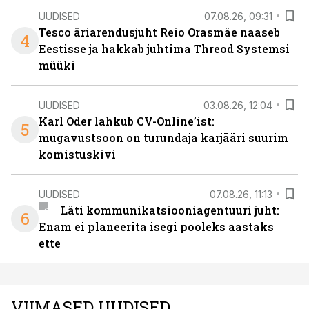
UUDISED
07.08.26, 09:31
Tesco äriarendusjuht Reio Orasmäe naaseb
4
Eestisse ja hakkab juhtima Threod Systemsi
müüki
UUDISED
03.08.26, 12:04
Karl Oder lahkub CV-Online’ist:
5
mugavustsoon on turundaja karjääri suurim
komistuskivi
UUDISED
07.08.26, 11:13
Läti kommunikatsiooniagentuuri juht:
6
Enam ei planeerita isegi pooleks aastaks
ette
VIIMASED UUDISED