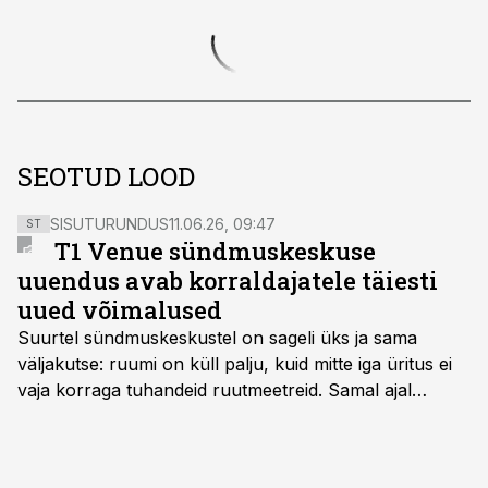
SEOTUD LOOD
SISUTURUNDUS
11.06.26, 09:47
ST
T1 Venue sündmuskeskuse
uuendus avab korraldajatele täiesti
uued võimalused
Suurtel sündmuskeskustel on sageli üks ja sama
väljakutse: ruumi on küll palju, kuid mitte iga üritus ei
vaja korraga tuhandeid ruutmeetreid. Samal ajal
soovivad ettevõtted ja korraldajad üha enam
paindlikkust – võimalust ühendada konverents, gala,
töötoad, meelelahutus ja võrgustumine tervikuks, ilma