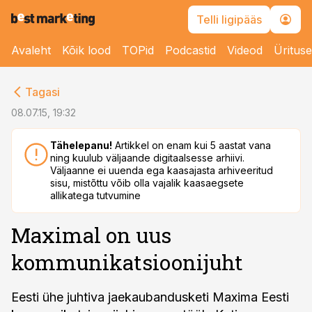
Telli ligipääs
Avaleht
Kõik lood
TOPid
Podcastid
Videod
Üritus
cebook
Tagasi
Twitter)
08.07.15, 19:32
kedIn
Tähelepanu!
Artikkel on enam kui 5 aastat vana
ning kuulub väljaande digitaalsesse arhiivi.
ail
Väljaanne ei uuenda ega kaasajasta arhiveeritud
sisu, mistõttu võib olla vajalik kaasaegsete
k
allikatega tutvumine
Maximal on uus
kommunikatsioonijuht
Eesti ühe juhtiva jaekaubandusketi Maxima Eesti