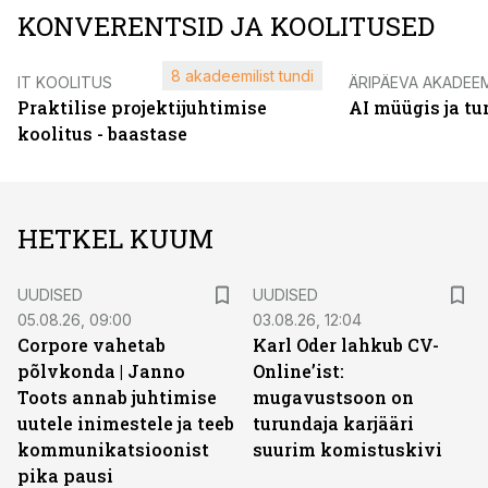
KONVERENTSID JA KOOLITUSED
8 akadeemilist tundi
IT KOOLITUS
ÄRIPÄEVA AKADEE
Praktilise projektijuhtimise
AI müügis ja t
koolitus - baastase
HETKEL KUUM
UUDISED
UUDISED
05.08.26, 09:00
03.08.26, 12:04
Corpore vahetab
Karl Oder lahkub CV-
põlvkonda | Janno
Online’ist:
Toots annab juhtimise
mugavustsoon on
uutele inimestele ja teeb
turundaja karjääri
kommunikatsioonist
suurim komistuskivi
pika pausi