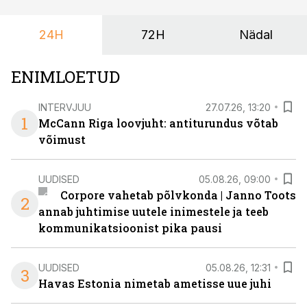
et peaks kasutama mitut erinevat asukohta. T1
keskuses tegutsev sündmuskeskus T1 Venue on just
24H
72H
Nädal
nendele vajadustele vastanud uuendusega, mis pakub
senisest oluliselt rohkem lahendusi.
ENIMLOETUD
INTERVJUU
27.07.26, 13:20
1
McCann Riga loovjuht: antiturundus võtab
võimust
UUDISED
05.08.26, 09:00
Corpore vahetab põlvkonda | Janno Toots
2
annab juhtimise uutele inimestele ja teeb
kommunikatsioonist pika pausi
UUDISED
05.08.26, 12:31
3
Havas Estonia nimetab ametisse uue juhi