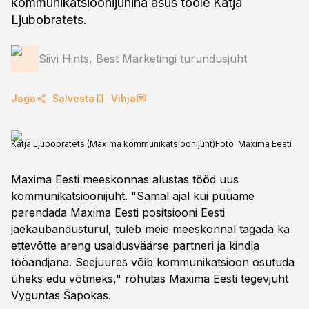
kommunikatsioonijuhina asus tööle Katja
Ljubobratets.
Siivi Hints, Best Marketingi turundusjuht
Jaga
Salvesta
Vihja
Katja Ljubobratets (Maxima kommunikatsioonijuht)
Foto:
Maxima Eesti
Maxima Eesti meeskonnas alustas tööd uus
kommunikatsioonijuht. "Samal ajal kui püüame
parendada Maxima Eesti positsiooni Eesti
jaekaubandusturul, tuleb meie meeskonnal tagada ka
ettevõtte areng usaldusväärse partneri ja kindla
tööandjana. Seejuures võib kommunikatsioon osutuda
üheks edu võtmeks," rõhutas Maxima Eesti tegevjuht
Vyguntas Šapokas.