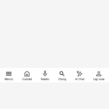
Menüü
Uudised
Raadio
Otsing
AI Chat
Logi sisse
Vana-Lõuna 39/1, 19094 Tallinn
(+372) 667 0111