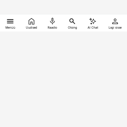
Menüü
Uudised
Raadio
Otsing
AI Chat
Logi sisse
Vana-Lõuna 39/1, 19094 Tallinn
(+372) 667 0111
bestmarketing@best-marketing.ee
Telli
Reklaam
Firmast
Sisu kasutamisõigused
Ajakirjaniku
eetikakoodeks
Üldtingimused
Privaatsustingimused