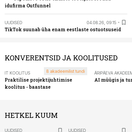
idufirma Outfunnel
UUDISED
04.08.26, 09:15
TikTok suunab üha enam eestlaste ostuotsuseid
KONVERENTSID JA KOOLITUSED
8 akadeemilist tundi
IT KOOLITUS
ÄRIPÄEVA AKADEE
Praktilise projektijuhtimise
AI müügis ja t
koolitus - baastase
HETKEL KUUM
UUDISED
UUDISED