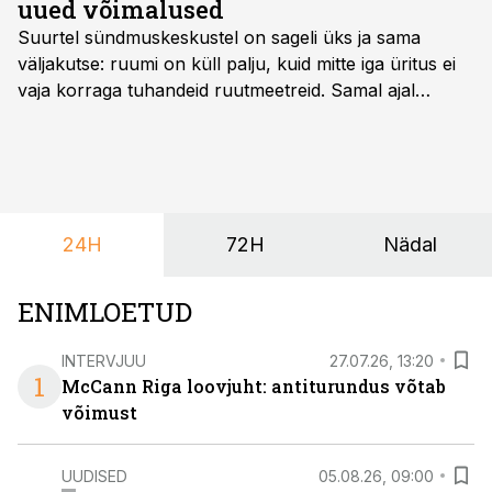
uued võimalused
Suurtel sündmuskeskustel on sageli üks ja sama
väljakutse: ruumi on küll palju, kuid mitte iga üritus ei
vaja korraga tuhandeid ruutmeetreid. Samal ajal
soovivad ettevõtted ja korraldajad üha enam
paindlikkust – võimalust ühendada konverents, gala,
töötoad, meelelahutus ja võrgustumine tervikuks, ilma
et peaks kasutama mitut erinevat asukohta. T1
keskuses tegutsev sündmuskeskus T1 Venue on just
24H
72H
Nädal
nendele vajadustele vastanud uuendusega, mis pakub
senisest oluliselt rohkem lahendusi.
ENIMLOETUD
INTERVJUU
27.07.26, 13:20
1
McCann Riga loovjuht: antiturundus võtab
võimust
UUDISED
05.08.26, 09:00