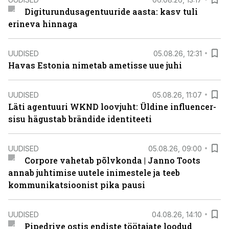
Digiturundusagentuuride aasta: kasv tuli
erineva hinnaga
UUDISED
05.08.26, 12:31
Havas Estonia nimetab ametisse uue juhi
UUDISED
05.08.26, 11:07
Läti agentuuri WKND loovjuht: Üldine influencer-
sisu hägustab brändide identiteeti
UUDISED
05.08.26, 09:00
Corpore vahetab põlvkonda | Janno Toots
annab juhtimise uutele inimestele ja teeb
kommunikatsioonist pika pausi
UUDISED
04.08.26, 14:10
Pipedrive ostis endiste töötajate loodud