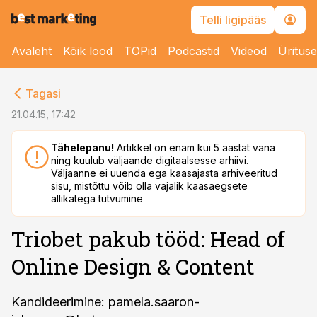
Telli ligipääs
Avaleht
Kõik lood
TOPid
Podcastid
Videod
Üritus
cebook
Tagasi
Twitter)
21.04.15, 17:42
kedIn
Tähelepanu!
Artikkel on enam kui 5 aastat vana
ning kuulub väljaande digitaalsesse arhiivi.
ail
Väljaanne ei uuenda ega kaasajasta arhiveeritud
sisu, mistõttu võib olla vajalik kaasaegsete
k
allikatega tutvumine
Triobet pakub tööd: Head of
Online Design & Content
Kandideerimine:
pamela.saaron-