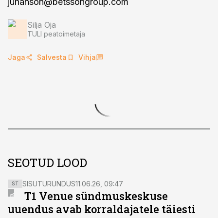
juhanson@betssongroup.com
Silja Oja
TULI peatoimetaja
Jaga
Salvesta
Vihja
SEOTUD LOOD
SISUTURUNDUS
11.06.26, 09:47
ST
T1 Venue sündmuskeskuse
uuendus avab korraldajatele täiesti