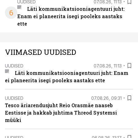
UUDISED
07.08.26, 11:13
Läti kommunikatsiooniagentuuri juht:
6
Enam ei planeerita isegi pooleks aastaks
ette
VIIMASED UUDISED
UUDISED
07.08.26, 11:13
Läti kommunikatsiooniagentuuri juht: Enam
ei planeerita isegi pooleks aastaks ette
UUDISED
07.08.26, 09:31
Tesco äriarendusjuht Reio Orasmäe naaseb
Eestisse ja hakkab juhtima Threod Systemsi
müüki
UUDISED
06.08.26, 13:17