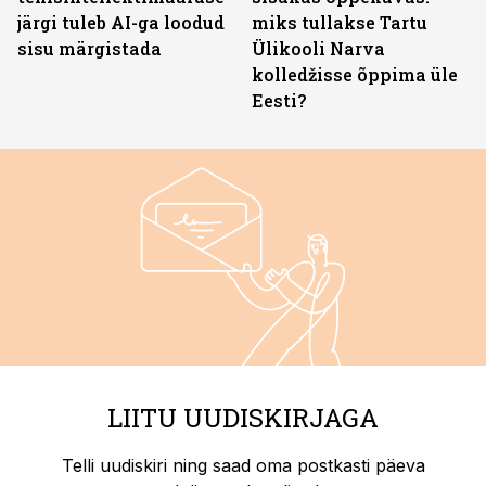
järgi tuleb AI-ga loodud
miks tullakse Tartu
sisu märgistada
Ülikooli Narva
kolledžisse õppima üle
Eesti?
LIITU UUDISKIRJAGA
Telli uudiskiri ning saad oma postkasti päeva