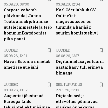
05.08.26, 09:00
03.08.26, 12:04
Corpore vahetab
Karl Oder lahkub CV-
põlvkonda | Janno
Online’ist:
Toots annab juhtimise
mugavustsoon on
uutele inimestele ja teeb
turundaja karjääri
kommunikatsioonist
suurim komistuskivi
pika pausi
UUDISED
UUDISED
05.08.26, 12:31
06.08.26, 13:17
Havas Estonia nimetab
Digiturundusagentuuride
ametisse uue juhi
aasta: kasv tuli erineva
hinnaga
ST
UUDISED
SISUTURUNDUS
03.08.26, 13:57
27.05.26, 13:39
Augustist jõustunud
Digioskused ja
Euroopa Liidu
ettevõtlus põimuvad
tehisintellektimääruse
sisukas õppekavas: