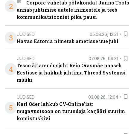
Corpore vahetab põlvkonda | Janno Toots
2
annab juhtimise uutele inimestele ja teeb
kommunikatsioonist pika pausi
UUDISED
05.08.26, 12:31
3
Havas Estonia nimetab ametisse uue juhi
UUDISED
07.08.26, 09:31
Tesco äriarendusjuht Reio Orasmäe naaseb
4
Eestisse ja hakkab juhtima Threod Systemsi
müüki
UUDISED
03.08.26, 12:04
Karl Oder lahkub CV-Online’ist:
5
mugavustsoon on turundaja karjääri suurim
komistuskivi