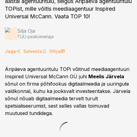
aastal agentuuritulu, selgus Äripäeva agentuuritulu
TOPist, mille võitis meediaagentuur Inspired
Universal McCann. Vaata TOP 10!
Silja Oja
TULI peatoimetaja
Jaga
Salvesta
Vihja
Äripäeva agentuuritulu TOPi võitnud meediaagentuuri
Inspired Universal McCann OÜ juhi
Meelis Järvela
sõnul on firma põhifookus digitaalmeedia ja uuringute
valdkonnal, kuhu ka jooksvalt investeeritakse. Järvela
sõnul nõuab digitaalmeedia tervelt turult
spetsialiseerumist, sest selles vallas toimuvad
muutused tundidega.