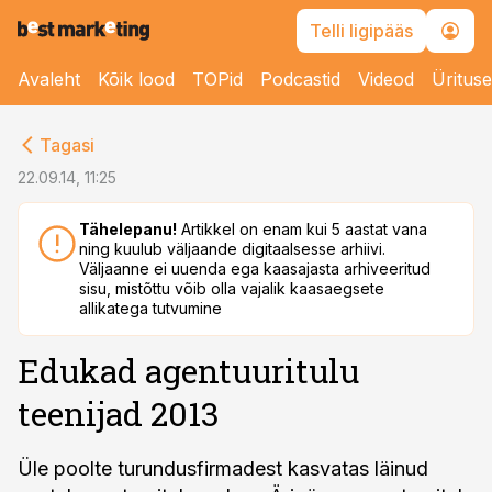
Telli ligipääs
Avaleht
Kõik lood
TOPid
Podcastid
Videod
Üritus
cebook
Tagasi
Twitter)
22.09.14, 11:25
kedIn
Tähelepanu!
Artikkel on enam kui 5 aastat vana
ning kuulub väljaande digitaalsesse arhiivi.
ail
Väljaanne ei uuenda ega kaasajasta arhiveeritud
sisu, mistõttu võib olla vajalik kaasaegsete
k
allikatega tutvumine
Edukad agentuuritulu
teenijad 2013
Üle poolte turundusfirmadest kasvatas läinud