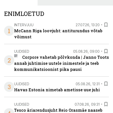
senisest oluliselt rohkem lahendusi.
ENIMLOETUD
INTERVJUU
27.07.26, 13:20
1
McCann Riga loovjuht: antiturundus võtab
võimust
UUDISED
05.08.26, 09:00
Corpore vahetab põlvkonda | Janno Toots
2
annab juhtimise uutele inimestele ja teeb
kommunikatsioonist pika pausi
UUDISED
05.08.26, 12:31
3
Havas Estonia nimetab ametisse uue juhi
UUDISED
07.08.26, 09:31
Tesco äriarendusjuht Reio Orasmäe naaseb