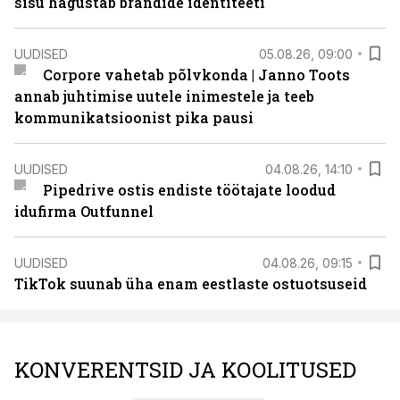
sisu hägustab brändide identiteeti
UUDISED
05.08.26, 09:00
Corpore vahetab põlvkonda | Janno Toots
annab juhtimise uutele inimestele ja teeb
kommunikatsioonist pika pausi
UUDISED
04.08.26, 14:10
Pipedrive ostis endiste töötajate loodud
idufirma Outfunnel
UUDISED
04.08.26, 09:15
TikTok suunab üha enam eestlaste ostuotsuseid
KONVERENTSID JA KOOLITUSED