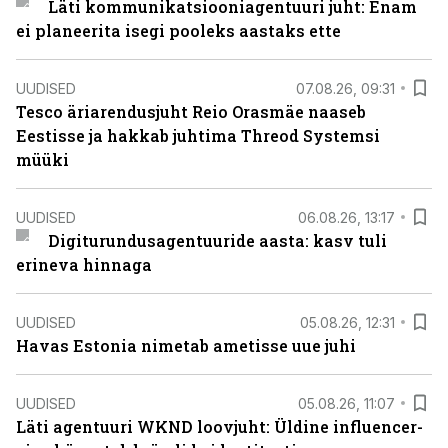
Läti kommunikatsiooniagentuuri juht: Enam
ei planeerita isegi pooleks aastaks ette
UUDISED
07.08.26, 09:31
Tesco äriarendusjuht Reio Orasmäe naaseb
Eestisse ja hakkab juhtima Threod Systemsi
müüki
UUDISED
06.08.26, 13:17
Digiturundusagentuuride aasta: kasv tuli
erineva hinnaga
UUDISED
05.08.26, 12:31
Havas Estonia nimetab ametisse uue juhi
UUDISED
05.08.26, 11:07
Läti agentuuri WKND loovjuht: Üldine influencer-