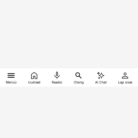
Menüü
Uudised
Raadio
Otsing
AI Chat
Logi sisse
Vana-Lõuna 39/1, 19094 Tallinn
(+372) 667 0111
bestmarketing@best-marketing.ee