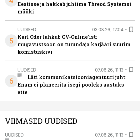
4
Eestisse ja hakkab juhtima Threod Systemsi
müüki
UUDISED
03.08.26, 12:04
Karl Oder lahkub CV-Online’ist:
5
mugavustsoon on turundaja karjääri suurim
komistuskivi
UUDISED
07.08.26, 11:13
Läti kommunikatsiooniagentuuri juht:
6
Enam ei planeerita isegi pooleks aastaks
ette
VIIMASED UUDISED
UUDISED
07.08.26, 11:13