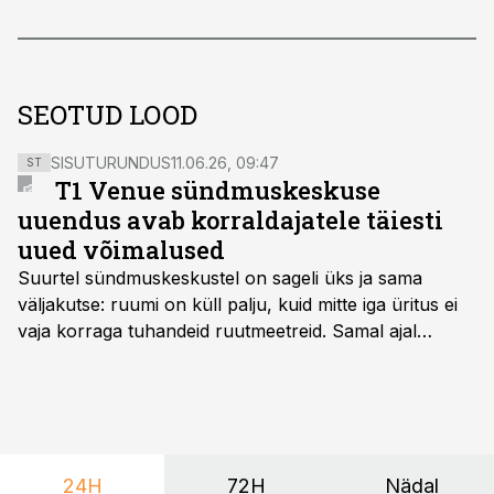
SEOTUD LOOD
SISUTURUNDUS
11.06.26, 09:47
ST
T1 Venue sündmuskeskuse
uuendus avab korraldajatele täiesti
uued võimalused
Suurtel sündmuskeskustel on sageli üks ja sama
väljakutse: ruumi on küll palju, kuid mitte iga üritus ei
vaja korraga tuhandeid ruutmeetreid. Samal ajal
soovivad ettevõtted ja korraldajad üha enam
paindlikkust – võimalust ühendada konverents, gala,
töötoad, meelelahutus ja võrgustumine tervikuks, ilma
et peaks kasutama mitut erinevat asukohta. T1
keskuses tegutsev sündmuskeskus T1 Venue on just
24H
72H
Nädal
nendele vajadustele vastanud uuendusega, mis pakub