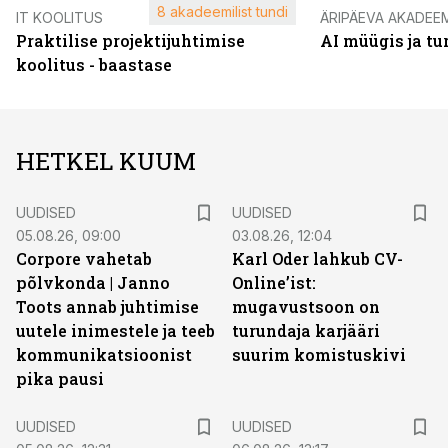
8 akadeemilist tundi
IT KOOLITUS
ÄRIPÄEVA AKADEE
Praktilise projektijuhtimise
AI müügis ja t
koolitus - baastase
HETKEL KUUM
UUDISED
UUDISED
05.08.26, 09:00
03.08.26, 12:04
Corpore vahetab
Karl Oder lahkub CV-
põlvkonda | Janno
Online’ist:
Toots annab juhtimise
mugavustsoon on
uutele inimestele ja teeb
turundaja karjääri
kommunikatsioonist
suurim komistuskivi
pika pausi
UUDISED
UUDISED