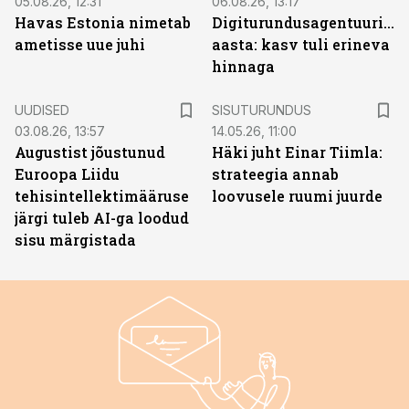
05.08.26, 12:31
06.08.26, 13:17
Havas Estonia nimetab
Digiturundusagentuuride
ametisse uue juhi
aasta: kasv tuli erineva
hinnaga
ST
UUDISED
SISUTURUNDUS
03.08.26, 13:57
14.05.26, 11:00
Augustist jõustunud
Häki juht Einar Tiimla:
Euroopa Liidu
strateegia annab
tehisintellektimääruse
loovusele ruumi juurde
järgi tuleb AI-ga loodud
sisu märgistada