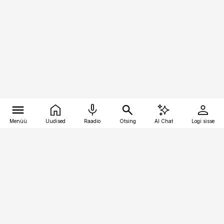
Menüü
Uudised
Raadio
Otsing
AI Chat
Logi sisse
Vana-Lõuna 39/1, 19094 Tallinn
(+372) 667 0111
bestmarketing@best-marketing.ee
Telli
Reklaam