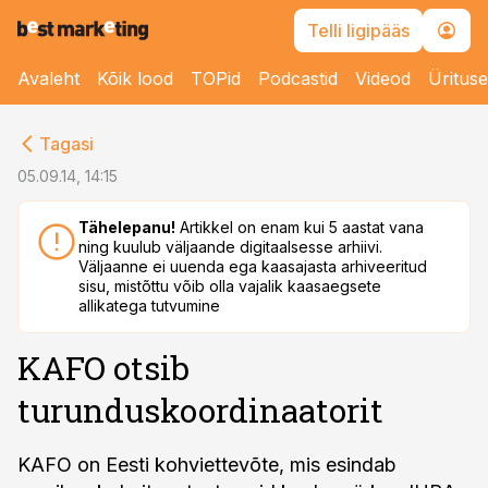
Telli ligipääs
Avaleht
Kõik lood
TOPid
Podcastid
Videod
Üritus
cebook
Tagasi
Twitter)
05.09.14, 14:15
kedIn
Tähelepanu!
Artikkel on enam kui 5 aastat vana
ning kuulub väljaande digitaalsesse arhiivi.
ail
Väljaanne ei uuenda ega kaasajasta arhiveeritud
sisu, mistõttu võib olla vajalik kaasaegsete
k
allikatega tutvumine
KAFO otsib
turunduskoordinaatorit
KAFO on Eesti kohviettevõte, mis esindab