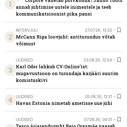
Corpore vahetab põlvkonda | Janno Toots
1
annab juhtimise uutele inimestele ja teeb
kommunikatsioonist pika pausi
INTERVJUU
27.07.26, 13:20
2
McCann Riga loovjuht: antiturundus võtab
võimust
UUDISED
03.08.26, 12:04
Karl Oder lahkub CV-Online’ist:
3
mugavustsoon on turundaja karjääri suurim
komistuskivi
UUDISED
05.08.26, 12:31
4
Havas Estonia nimetab ametisse uue juhi
UUDISED
07.08.26, 09:31
Tesco äriarendusjuht Reio Orasmäe naaseb