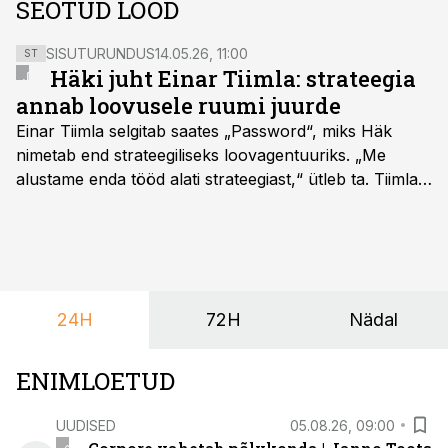
SEOTUD LOOD
SISUTURUNDUS
14.05.26, 11:00
ST
Häki juht Einar Tiimla: strateegia
annab loovusele ruumi juurde
Einar Tiimla selgitab saates „Password“, miks Häk
nimetab end strateegiliseks loovagentuuriks. „Me
alustame enda tööd alati strateegiast,“ ütleb ta. Tiimla
sõnul aitab põhjalik eeltöö vältida olukorda, kus klient
hakkab alles esimeste visuaalide pealt mõtlema, mida
ta tegelikult tahab.
24H
72H
Nädal
ENIMLOETUD
UUDISED
05.08.26, 09:00