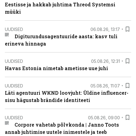
Eestisse ja hakkab juhtima Threod Systemsi
müüki
UUDISED
06.08.26, 13:17
Digiturundusagentuuride aasta: kasv tuli
erineva hinnaga
UUDISED
05.08.26, 12:31
Havas Estonia nimetab ametisse uue juhi
UUDISED
05.08.26, 11:07
Läti agentuuri WKND loovjuht: Üldine influencer-
sisu hägustab brändide identiteeti
UUDISED
05.08.26, 09:00
Corpore vahetab põlvkonda | Janno Toots
annab juhtimise uutele inimestele ja teeb