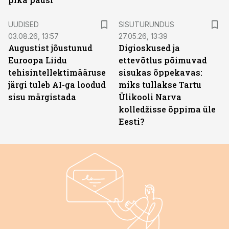
ST
UUDISED
SISUTURUNDUS
03.08.26, 13:57
27.05.26, 13:39
Augustist jõustunud
Digioskused ja
Euroopa Liidu
ettevõtlus põimuvad
tehisintellektimääruse
sisukas õppekavas:
järgi tuleb AI-ga loodud
miks tullakse Tartu
sisu märgistada
Ülikooli Narva
kolledžisse õppima üle
Eesti?