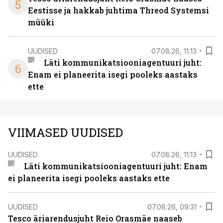
5
Eestisse ja hakkab juhtima Threod Systemsi
müüki
UUDISED
07.08.26, 11:13
Läti kommunikatsiooniagentuuri juht:
6
Enam ei planeerita isegi pooleks aastaks
ette
VIIMASED UUDISED
UUDISED
07.08.26, 11:13
Läti kommunikatsiooniagentuuri juht: Enam
ei planeerita isegi pooleks aastaks ette
UUDISED
07.08.26, 09:31
Tesco äriarendusjuht Reio Orasmäe naaseb