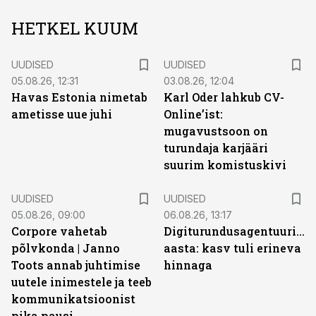
HETKEL KUUM
UUDISED
UUDISED
05.08.26, 12:31
03.08.26, 12:04
Havas Estonia nimetab
Karl Oder lahkub CV-
ametisse uue juhi
Online’ist:
mugavustsoon on
turundaja karjääri
suurim komistuskivi
UUDISED
UUDISED
05.08.26, 09:00
06.08.26, 13:17
Corpore vahetab
Digiturundusagentuuride
põlvkonda | Janno
aasta: kasv tuli erineva
Toots annab juhtimise
hinnaga
uutele inimestele ja teeb
kommunikatsioonist
pika pausi