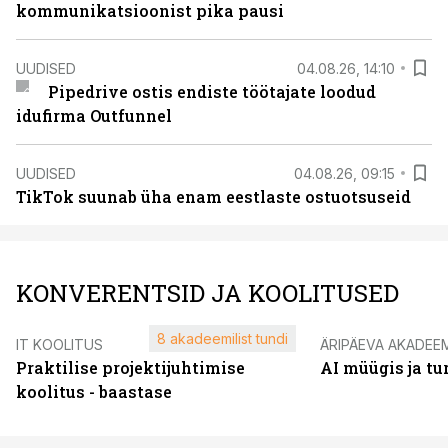
kommunikatsioonist pika pausi
UUDISED
04.08.26, 14:10
Pipedrive ostis endiste töötajate loodud
idufirma Outfunnel
UUDISED
04.08.26, 09:15
TikTok suunab üha enam eestlaste ostuotsuseid
KONVERENTSID JA KOOLITUSED
8 akadeemilist tundi
IT KOOLITUS
ÄRIPÄEVA AKADEE
Praktilise projektijuhtimise
AI müügis ja t
koolitus - baastase