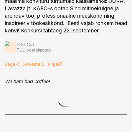
maailma kohvituru tuntumaid kaubamärke: JURA,
Lavazza jt. KAFO-s ootab Sind mitmekülgne ja
arendav töö, professionaalne meeskond ning
inspireeriv töökeskkond. Eesti vajab rohkem head
kohvi! Konkursi tähtaeg 22. september.
Silja Oja
TULI peatoimetaja
Jaga
Salvesta
Vihja
We hate bad coffee!