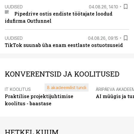
UUDISED
04.08.26, 14:10
Pipedrive ostis endiste töötajate loodud
idufirma Outfunnel
UUDISED
04.08.26, 09:15
TikTok suunab üha enam eestlaste ostuotsuseid
KONVERENTSID JA KOOLITUSED
8 akadeemilist tundi
IT KOOLITUS
ÄRIPÄEVA AKADEE
Praktilise projektijuhtimise
AI müügis ja t
koolitus - baastase
HETKEL KUUM