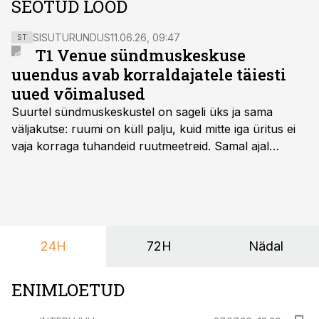
SEOTUD LOOD
SISUTURUNDUS
11.06.26, 09:47
ST
T1 Venue sündmuskeskuse
uuendus avab korraldajatele täiesti
uued võimalused
Suurtel sündmuskeskustel on sageli üks ja sama
väljakutse: ruumi on küll palju, kuid mitte iga üritus ei
vaja korraga tuhandeid ruutmeetreid. Samal ajal
soovivad ettevõtted ja korraldajad üha enam
paindlikkust – võimalust ühendada konverents, gala,
töötoad, meelelahutus ja võrgustumine tervikuks, ilma
et peaks kasutama mitut erinevat asukohta. T1
keskuses tegutsev sündmuskeskus T1 Venue on just
24H
72H
Nädal
nendele vajadustele vastanud uuendusega, mis pakub
senisest oluliselt rohkem lahendusi.
ENIMLOETUD