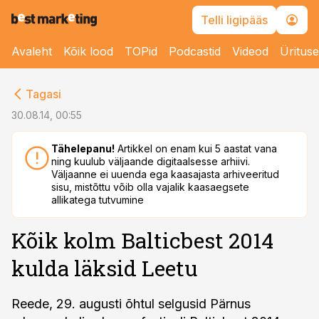
Telli ligipääs
Avaleht
Kõik lood
TOPid
Podcastid
Videod
Üritus
cebook
Tagasi
Twitter)
30.08.14, 00:55
kedIn
Tähelepanu!
Artikkel on enam kui 5 aastat vana
ning kuulub väljaande digitaalsesse arhiivi.
ail
Väljaanne ei uuenda ega kaasajasta arhiveeritud
sisu, mistõttu võib olla vajalik kaasaegsete
k
allikatega tutvumine
Kõik kolm Balticbest 2014
kulda läksid Leetu
Reede, 29. augusti õhtul selgusid Pärnus