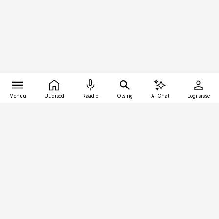
Menüü
Uudised
Raadio
Otsing
AI Chat
Logi sisse
Vana-Lõuna 39/1, 19094 Tallinn
(+372) 667 0111
bestmarketing@best-marketing.ee
Telli
Reklaam
Firmast