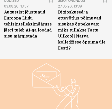
UUDISED
SISUTURUNDUS
03.08.26, 13:57
27.05.26, 13:39
Augustist jõustunud
Digioskused ja
Euroopa Liidu
ettevõtlus põimuvad
tehisintellektimääruse
sisukas õppekavas:
järgi tuleb AI-ga loodud
miks tullakse Tartu
sisu märgistada
Ülikooli Narva
kolledžisse õppima üle
Eesti?