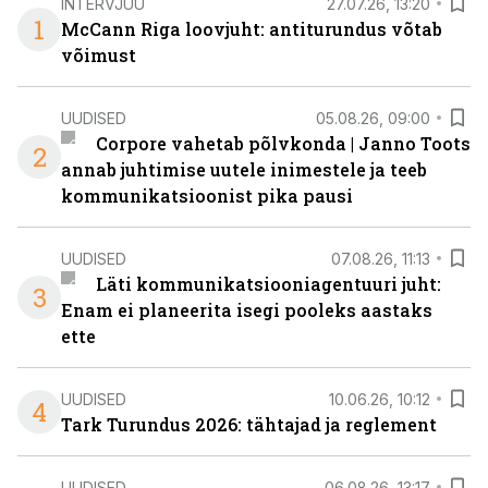
INTERVJUU
27.07.26, 13:20
1
McCann Riga loovjuht: antiturundus võtab
võimust
UUDISED
05.08.26, 09:00
Corpore vahetab põlvkonda | Janno Toots
2
annab juhtimise uutele inimestele ja teeb
kommunikatsioonist pika pausi
UUDISED
07.08.26, 11:13
Läti kommunikatsiooniagentuuri juht:
3
Enam ei planeerita isegi pooleks aastaks
ette
UUDISED
10.06.26, 10:12
4
Tark Turundus 2026: tähtajad ja reglement
UUDISED
06.08.26, 13:17