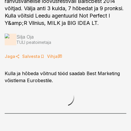
rahvusvahelise loovusfestivali Balticbest 2014
võitjad. Välja anti 3 kulda, 7 hõbedat ja 9 pronksi.
Kulla võitsid Leedu agentuurid Not Perfect I
Y&amp;R Vilnius, MILK ja BIG IDEA LT.
Silja Oja
TULI peatoimetaja
Jaga
Salvesta
Vihja
Kulla ja hõbeda võitnud tööd saadab Best Marketing
võistlema Eurobestile.