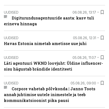
UUDISED
06.08.26, 13:17
Digiturundusagentuuride aasta: kasv tuli
erineva hinnaga
UUDISED
05.08.26, 12:31
Havas Estonia nimetab ametisse uue juhi
UUDISED
05.08.26, 11:07
Läti agentuuri WKND loovjuht: Üldine influencer-
sisu hägustab brändide identiteeti
UUDISED
05.08.26, 09:00
Corpore vahetab põlvkonda | Janno Toots
annab juhtimise uutele inimestele ja teeb
kommunikatsioonist pika pausi