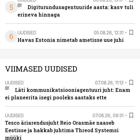
5
Digiturundusagentuuride aasta: kasv tuli
erineva hinnaga
UUDISED
05.08.26, 12:31
6
Havas Estonia nimetab ametisse uue juhi
VIIMASED UUDISED
UUDISED
07.08.26, 11:13
Läti kommunikatsiooniagentuuri juht: Enam
ei planeerita isegi pooleks aastaks ette
UUDISED
07.08.26, 09:31
Tesco äriarendusjuht Reio Orasmäe naaseb
Eestisse ja hakkab juhtima Threod Systemsi
müüki