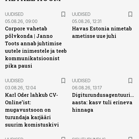
UUDISED
UUDISED
05.08.26, 09:00
05.08.26, 12:31
Corpore vahetab
Havas Estonia nimetab
põlvkonda | Janno
ametisse uue juhi
Toots annab juhtimise
uutele inimestele ja teeb
kommunikatsioonist
pika pausi
UUDISED
UUDISED
03.08.26, 12:04
06.08.26, 13:17
Karl Oder lahkub CV-
Digiturundusagentuuride
Online’ist:
aasta: kasv tuli erineva
mugavustsoon on
hinnaga
turundaja karjääri
suurim komistuskivi
ST