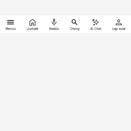
Menüü
Uudised
Raadio
Otsing
AI Chat
Logi sisse
Vana-Lõuna 39/1, 19094 Tallinn
(+372) 667 0111
bestmarketing@best-marketing.ee
Telli
Reklaam
Firmast
Sisu kasutamisõigused
Ajakirjaniku
eetikakoodeks
Üldtingimused
Privaatsustingimused