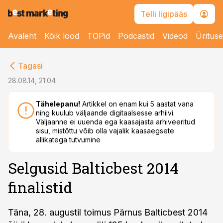
Telli ligipääs
Avaleht
Kõik lood
TOPid
Podcastid
Videod
Üritus
cebook
Tagasi
Twitter)
28.08.14, 21:04
kedIn
Tähelepanu!
Artikkel on enam kui 5 aastat vana
ning kuulub väljaande digitaalsesse arhiivi.
ail
Väljaanne ei uuenda ega kaasajasta arhiveeritud
sisu, mistõttu võib olla vajalik kaasaegsete
k
allikatega tutvumine
Selgusid Balticbest 2014
finalistid
Täna, 28. augustil toimus Pärnus Balticbest 2014