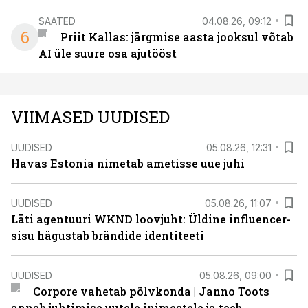
SAATED
04.08.26, 09:12
6
Priit Kallas: järgmise aasta jooksul võtab
AI üle suure osa ajutööst
VIIMASED UUDISED
UUDISED
05.08.26, 12:31
Havas Estonia nimetab ametisse uue juhi
UUDISED
05.08.26, 11:07
Läti agentuuri WKND loovjuht: Üldine influencer-
sisu hägustab brändide identiteeti
UUDISED
05.08.26, 09:00
Corpore vahetab põlvkonda | Janno Toots
annab juhtimise uutele inimestele ja teeb