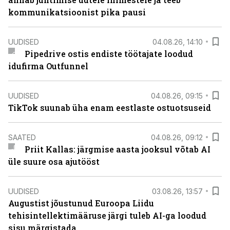
kommunikatsioonist pika pausi
UUDISED
04.08.26, 14:10
Pipedrive ostis endiste töötajate loodud
idufirma Outfunnel
UUDISED
04.08.26, 09:15
TikTok suunab üha enam eestlaste ostuotsuseid
SAATED
04.08.26, 09:12
Priit Kallas: järgmise aasta jooksul võtab AI
üle suure osa ajutööst
UUDISED
03.08.26, 13:57
Augustist jõustunud Euroopa Liidu
tehisintellektimääruse järgi tuleb AI-ga loodud
sisu märgistada