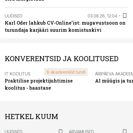
UUDISED
03.08.26, 12:04
Karl Oder lahkub CV-Online’ist: mugavustsoon on
turundaja karjääri suurim komistuskivi
KONVERENTSID JA KOOLITUSED
8 akadeemilist tundi
IT KOOLITUS
ÄRIPÄEVA AKADEE
Praktilise projektijuhtimise
AI müügis ja t
koolitus - baastase
HETKEL KUUM
UUDISED
ARVAMUSED