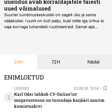
uuendus avab korraldajatele täiesti
uued võimalused
Suurtel sündmuskeskustel on sageli üks ja sama
väljakutse: ruumi on küll palju, kuid mitte iga üritus ei
vaja korraga tuhandeid ruutmeetreid. Samal ajal
soovivad ettevõtted ja korraldajad üha enam
paindlikkust – võimalust ühendada konverents, gala,
töötoad, meelelahutus ja võrgustumine tervikuks, ilma
et peaks kasutama mitut erinevat asukohta. T1
keskuses tegutsev sündmuskeskus T1 Venue on just
24H
72H
Nädal
nendele vajadustele vastanud uuendusega, mis pakub
senisest oluliselt rohkem lahendusi.
ENIMLOETUD
UUDISED
03.08.26, 12:04
Karl Oder lahkub CV-Online’ist:
1
mugavustsoon on turundaja karjääri suurim
komistuskivi