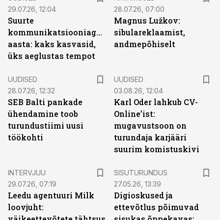
29.07.26, 12:04
28.07.26, 07:00
Suurte
Magnus Lužkov:
kommunikatsiooniagentuuride
sibulareklaamist,
aasta: kaks kasvasid,
andmepõhiselt
üks aeglustas tempot
UUDISED
UUDISED
28.07.26, 12:32
03.08.26, 12:04
SEB Balti pankade
Karl Oder lahkub CV-
ühendamine toob
Online’ist:
turundustiimi uusi
mugavustsoon on
töökohti
turundaja karjääri
suurim komistuskivi
ST
INTERVJUU
SISUTURUNDUS
29.07.26, 07:19
27.05.26, 13:39
Leedu agentuuri Milk
Digioskused ja
loovjuht:
ettevõtlus põimuvad
väikeettevõtete tähtsus
sisukas õppekavas: