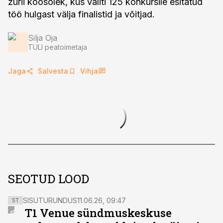
žürii koosolek, kus valiti 125 konkursile esitatud
töö hulgast välja finalistid ja võitjad.
Silja Oja
TULI peatoimetaja
Jaga
Salvesta
Vihja
SEOTUD LOOD
SISUTURUNDUS
11.06.26, 09:47
ST
T1 Venue sündmuskeskuse