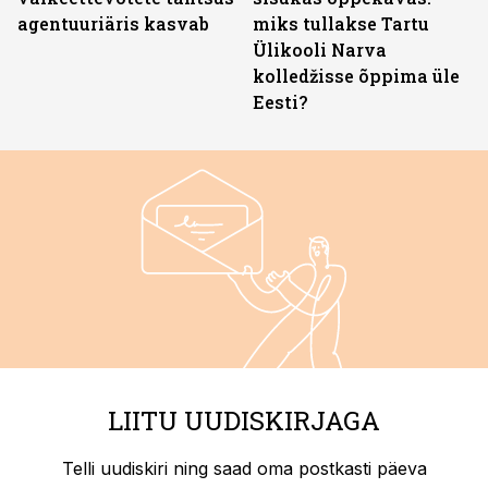
agentuuriäris kasvab
miks tullakse Tartu
Ülikooli Narva
kolledžisse õppima üle
Eesti?
LIITU UUDISKIRJAGA
Telli uudiskiri ning saad oma postkasti päeva