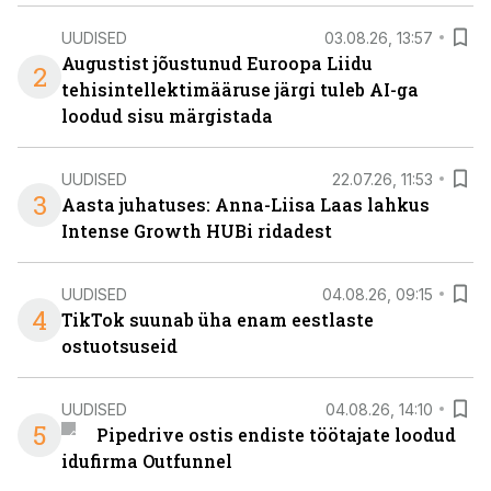
UUDISED
03.08.26, 13:57
Augustist jõustunud Euroopa Liidu
2
tehisintellektimääruse järgi tuleb AI-ga
loodud sisu märgistada
UUDISED
22.07.26, 11:53
3
Aasta juhatuses: Anna-Liisa Laas lahkus
Intense Growth HUBi ridadest
UUDISED
04.08.26, 09:15
4
TikTok suunab üha enam eestlaste
ostuotsuseid
UUDISED
04.08.26, 14:10
5
Pipedrive ostis endiste töötajate loodud
idufirma Outfunnel