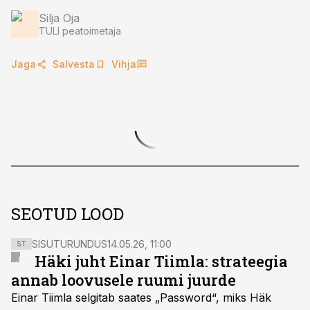
Silja Oja
TULI peatoimetaja
Jaga
Salvesta
Vihja
SEOTUD LOOD
SISUTURUNDUS
14.05.26, 11:00
ST
Häki juht Einar Tiimla: strateegia
annab loovusele ruumi juurde
Einar Tiimla selgitab saates „Password“, miks Häk