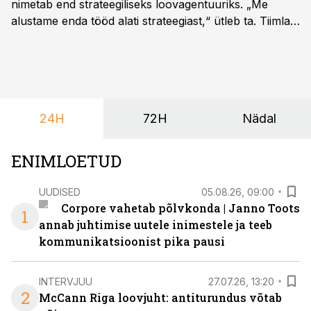
nimetab end strateegiliseks loovagentuuriks. „Me
alustame enda tööd alati strateegiast,“ ütleb ta. Tiimla
sõnul aitab põhjalik eeltöö vältida olukorda, kus klient
hakkab alles esimeste visuaalide pealt mõtlema, mida
ta tegelikult tahab.
24H
72H
Nädal
ENIMLOETUD
UUDISED
05.08.26, 09:00
Corpore vahetab põlvkonda | Janno Toots
1
annab juhtimise uutele inimestele ja teeb
kommunikatsioonist pika pausi
INTERVJUU
27.07.26, 13:20
2
McCann Riga loovjuht: antiturundus võtab