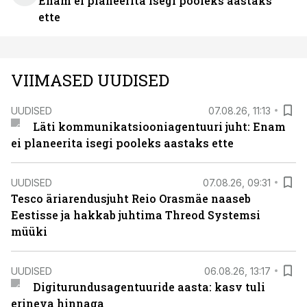
Enam ei planeerita isegi pooleks aastaks
ette
VIIMASED UUDISED
UUDISED
07.08.26, 11:13
Läti kommunikatsiooniagentuuri juht: Enam
ei planeerita isegi pooleks aastaks ette
UUDISED
07.08.26, 09:31
Tesco äriarendusjuht Reio Orasmäe naaseb
Eestisse ja hakkab juhtima Threod Systemsi
müüki
UUDISED
06.08.26, 13:17
Digiturundusagentuuride aasta: kasv tuli
erineva hinnaga