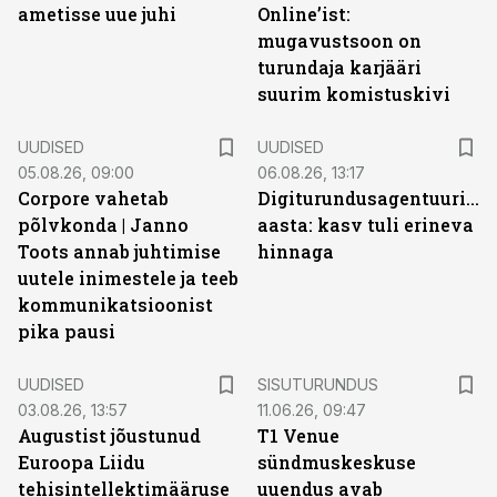
ametisse uue juhi
Online’ist:
mugavustsoon on
turundaja karjääri
suurim komistuskivi
UUDISED
UUDISED
05.08.26, 09:00
06.08.26, 13:17
Corpore vahetab
Digiturundusagentuuride
põlvkonda | Janno
aasta: kasv tuli erineva
Toots annab juhtimise
hinnaga
uutele inimestele ja teeb
kommunikatsioonist
pika pausi
ST
UUDISED
SISUTURUNDUS
03.08.26, 13:57
11.06.26, 09:47
Augustist jõustunud
T1 Venue
Euroopa Liidu
sündmuskeskuse
tehisintellektimääruse
uuendus avab