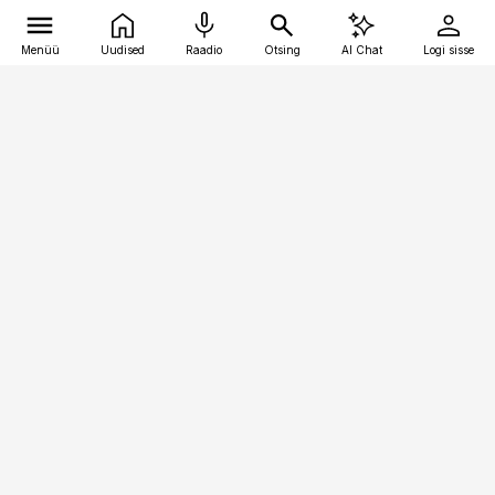
Menüü
Uudised
Raadio
Otsing
AI Chat
Logi sisse
Vana-Lõuna 39/1, 19094 Tallinn
(+372) 667 0111
bestmarketing@best-marketing.ee
Telli
Reklaam
Firmast
Sisu kasutamisõigused
Ajakirjaniku
eetikakoodeks
Üldtingimused
Privaatsustingimused
Küpsiste poliitika
KKK
Eesti Meediaettevõtete
Eelistuste haldamine