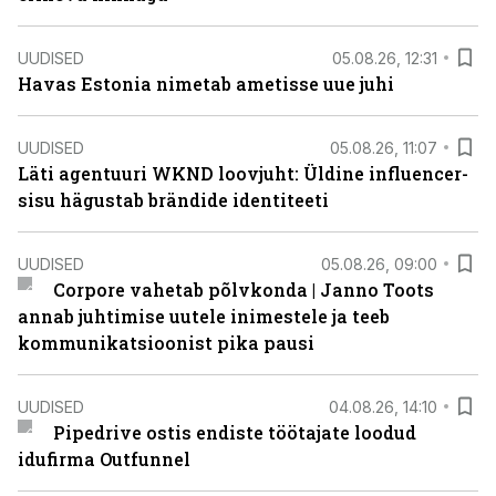
UUDISED
05.08.26, 12:31
Havas Estonia nimetab ametisse uue juhi
UUDISED
05.08.26, 11:07
Läti agentuuri WKND loovjuht: Üldine influencer-
sisu hägustab brändide identiteeti
UUDISED
05.08.26, 09:00
Corpore vahetab põlvkonda | Janno Toots
annab juhtimise uutele inimestele ja teeb
kommunikatsioonist pika pausi
UUDISED
04.08.26, 14:10
Pipedrive ostis endiste töötajate loodud
idufirma Outfunnel