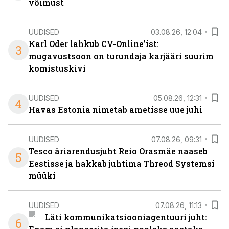
võimust
UUDISED
03.08.26, 12:04
Karl Oder lahkub CV-Online’ist:
3
mugavustsoon on turundaja karjääri suurim
komistuskivi
UUDISED
05.08.26, 12:31
4
Havas Estonia nimetab ametisse uue juhi
UUDISED
07.08.26, 09:31
Tesco äriarendusjuht Reio Orasmäe naaseb
5
Eestisse ja hakkab juhtima Threod Systemsi
müüki
UUDISED
07.08.26, 11:13
Läti kommunikatsiooniagentuuri juht:
6