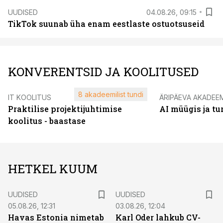
UUDISED
04.08.26, 09:15
TikTok suunab üha enam eestlaste ostuotsuseid
KONVERENTSID JA KOOLITUSED
8 akadeemilist tundi
IT KOOLITUS
ÄRIPÄEVA AKADEE
Praktilise projektijuhtimise
AI müügis ja t
koolitus - baastase
HETKEL KUUM
UUDISED
UUDISED
05.08.26, 12:31
03.08.26, 12:04
Havas Estonia nimetab
Karl Oder lahkub CV-