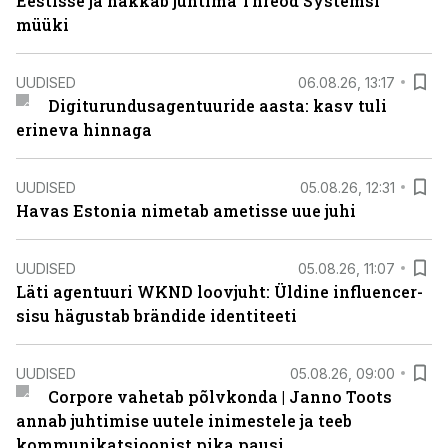
Eestisse ja hakkab juhtima Threod Systemsi
müüki
UUDISED
06.08.26, 13:17
Digiturundusagentuuride aasta: kasv tuli
erineva hinnaga
UUDISED
05.08.26, 12:31
Havas Estonia nimetab ametisse uue juhi
UUDISED
05.08.26, 11:07
Läti agentuuri WKND loovjuht: Üldine influencer-
sisu hägustab brändide identiteeti
UUDISED
05.08.26, 09:00
Corpore vahetab põlvkonda | Janno Toots
annab juhtimise uutele inimestele ja teeb
kommunikatsioonist pika pausi