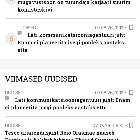
mugavustsoon on turundaja karjääri suurim
komistuskivi
UUDISED
07.08.26, 11:13
Läti kommunikatsiooniagentuuri juht:
6
Enam ei planeerita isegi pooleks aastaks
ette
VIIMASED UUDISED
UUDISED
07.08.26, 11:13
Läti kommunikatsiooniagentuuri juht: Enam
ei planeerita isegi pooleks aastaks ette
UUDISED
07.08.26, 09:31
Tesco äriarendusjuht Reio Orasmäe naaseb