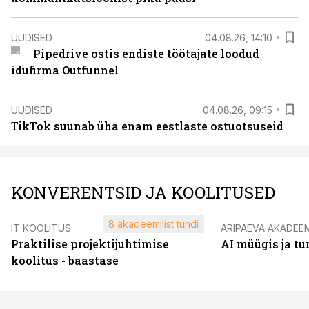
UUDISED
04.08.26, 14:10
Pipedrive ostis endiste töötajate loodud
idufirma Outfunnel
UUDISED
04.08.26, 09:15
TikTok suunab üha enam eestlaste ostuotsuseid
KONVERENTSID JA KOOLITUSED
8 akadeemilist tundi
IT KOOLITUS
ÄRIPÄEVA AKADEE
Praktilise projektijuhtimise
AI müügis ja t
koolitus - baastase