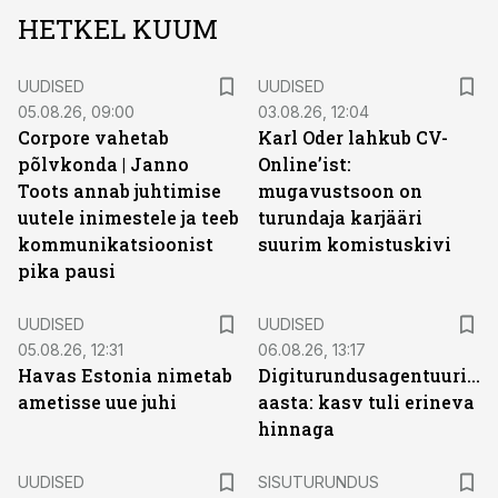
HETKEL KUUM
UUDISED
UUDISED
05.08.26, 09:00
03.08.26, 12:04
Corpore vahetab
Karl Oder lahkub CV-
põlvkonda | Janno
Online’ist:
Toots annab juhtimise
mugavustsoon on
uutele inimestele ja teeb
turundaja karjääri
kommunikatsioonist
suurim komistuskivi
pika pausi
UUDISED
UUDISED
05.08.26, 12:31
06.08.26, 13:17
Havas Estonia nimetab
Digiturundusagentuuride
ametisse uue juhi
aasta: kasv tuli erineva
hinnaga
ST
UUDISED
SISUTURUNDUS