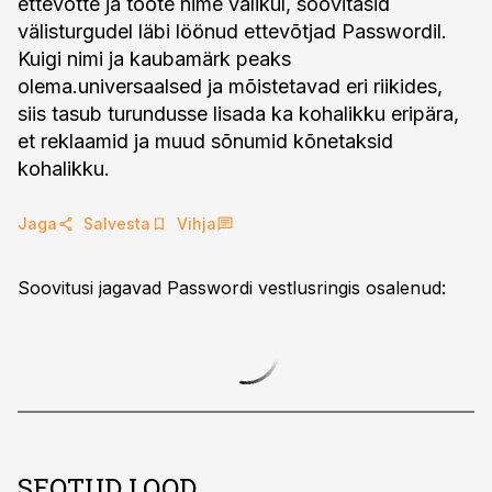
ettevõtte ja toote nime valikul, soovitasid
välisturgudel läbi löönud ettevõtjad Passwordil.
Kuigi nimi ja kaubamärk peaks
olema.universaalsed ja mõistetavad eri riikides,
siis tasub turundusse lisada ka kohalikku eripära,
et reklaamid ja muud sõnumid kõnetaksid
kohalikku.
Jaga
Salvesta
Vihja
Soovitusi jagavad Passwordi vestlusringis osalenud:
SEOTUD LOOD