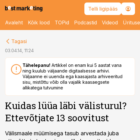
Telli ligipääs
Avaleht
Kõik lood
TOPid
Podcastid
Videod
Üritus
cebook
Tagasi
Twitter)
03.04.14, 11:24
kedIn
Tähelepanu!
Artikkel on enam kui 5 aastat vana
ning kuulub väljaande digitaalsesse arhiivi.
ail
Väljaanne ei uuenda ega kaasajasta arhiveeritud
sisu, mistõttu võib olla vajalik kaasaegsete
k
allikatega tutvumine
Kuidas lüüa läbi välisturul?
Ettevõtjate 13 soovitust
Välismaale müümisega tasub arvestada juba