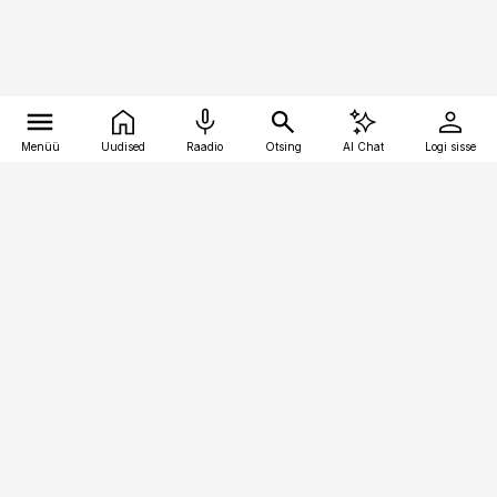
Menüü
Uudised
Raadio
Otsing
AI Chat
Logi sisse
Vana-Lõuna 39/1, 19094 Tallinn
(+372) 667 0111
bestmarketing@best-marketing.ee
Telli
Reklaam
Firmast
Sisu kasutamisõigused
Ajakirjaniku
eetikakoodeks