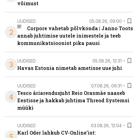
võimust
UUDISED
05.08.26, 09:00
Corpore vahetab põlvkonda | Janno Toots
2
annab juhtimise uutele inimestele ja teeb
kommunikatsioonist pika pausi
UUDISED
05.08.26, 12:31
3
Havas Estonia nimetab ametisse uue juhi
UUDISED
07.08.26, 09:31
Tesco äriarendusjuht Reio Orasmäe naaseb
4
Eestisse ja hakkab juhtima Threod Systemsi
müüki
UUDISED
03.08.26, 12:04
Karl Oder lahkub CV-Online’ist:
5