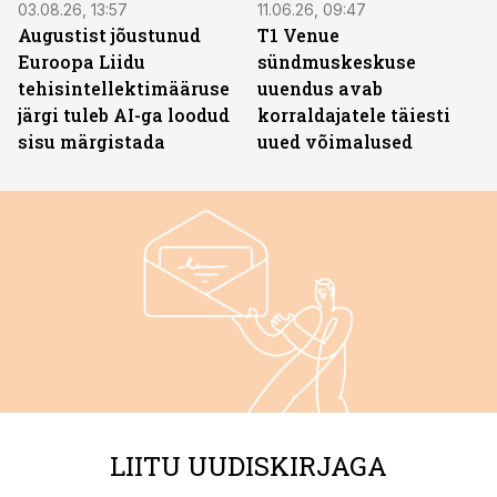
03.08.26, 13:57
11.06.26, 09:47
Augustist jõustunud
T1 Venue
Euroopa Liidu
sündmuskeskuse
tehisintellektimääruse
uuendus avab
järgi tuleb AI-ga loodud
korraldajatele täiesti
sisu märgistada
uued võimalused
LIITU UUDISKIRJAGA