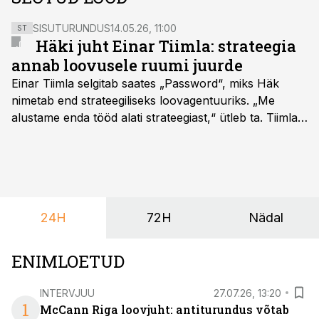
SISUTURUNDUS
14.05.26, 11:00
ST
Häki juht Einar Tiimla: strateegia
annab loovusele ruumi juurde
Einar Tiimla selgitab saates „Password“, miks Häk
nimetab end strateegiliseks loovagentuuriks. „Me
alustame enda tööd alati strateegiast,“ ütleb ta. Tiimla
sõnul aitab põhjalik eeltöö vältida olukorda, kus klient
hakkab alles esimeste visuaalide pealt mõtlema, mida
ta tegelikult tahab.
24H
72H
Nädal
ENIMLOETUD
INTERVJUU
27.07.26, 13:20
1
McCann Riga loovjuht: antiturundus võtab