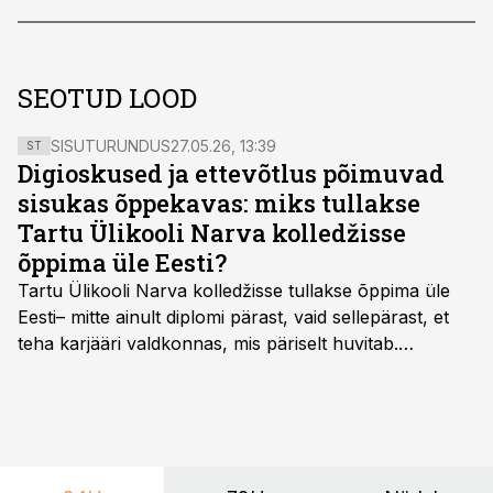
SEOTUD LOOD
SISUTURUNDUS
27.05.26, 13:39
ST
Digioskused ja ettevõtlus põimuvad
sisukas õppekavas: miks tullakse
Tartu Ülikooli Narva kolledžisse
õppima üle Eesti?
Tartu Ülikooli Narva kolledžisse tullakse õppima üle
Eesti– mitte ainult diplomi pärast, vaid sellepärast, et
teha karjääri valdkonnas, mis päriselt huvitab.
Õppekava “Ettevõtlus ja digilahendused” ühendab
ettevõtluse, tehnoloogia ja praktilised oskused viisil,
mis kõnetab nii ettevõtjaid, värskeid koolilõpetajaid kui
ka neid, kes soovivad teha karjääripööret.