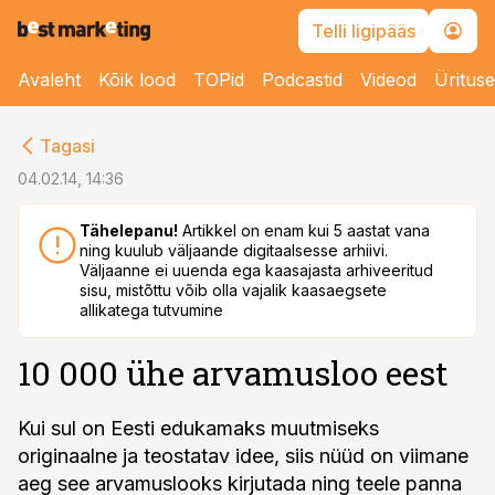
Telli ligipääs
Avaleht
Kõik lood
TOPid
Podcastid
Videod
Üritus
cebook
Tagasi
Twitter)
04.02.14, 14:36
kedIn
Tähelepanu!
Artikkel on enam kui 5 aastat vana
ning kuulub väljaande digitaalsesse arhiivi.
ail
Väljaanne ei uuenda ega kaasajasta arhiveeritud
sisu, mistõttu võib olla vajalik kaasaegsete
k
allikatega tutvumine
10 000 ühe arvamusloo eest
Kui sul on Eesti edukamaks muutmiseks
originaalne ja teostatav idee, siis nüüd on viimane
aeg see arvamuslooks kirjutada ning teele panna