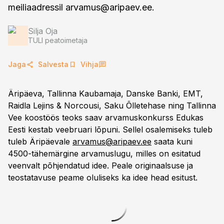
meiliaadressil
arvamus@aripaev.ee
.
Silja Oja
TULI peatoimetaja
Jaga
Salvesta
Vihja
Äripäeva, Tallinna Kaubamaja, Danske Banki, EMT,
Raidla Lejins & Norcousi, Saku Õlletehase ning Tallinna
Vee koostöös teoks saav arvamuskonkurss Edukas
Eesti kestab veebruari lõpuni. Sellel osalemiseks tuleb
tuleb Äripäevale
arvamus@aripaev.ee
saata kuni
4500-tähemärgine arvamuslugu, milles on esitatud
veenvalt põhjendatud idee. Peale originaalsuse ja
teostatavuse peame oluliseks ka idee head esitust.