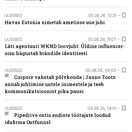
UUDISED
05.08.26, 12:31
Havas Estonia nimetab ametisse uue juhi
UUDISED
05.08.26, 11:07
Läti agentuuri WKND loovjuht: Üldine influencer-
sisu hägustab brändide identiteeti
UUDISED
05.08.26, 09:00
Corpore vahetab põlvkonda | Janno Toots
annab juhtimise uutele inimestele ja teeb
kommunikatsioonist pika pausi
UUDISED
04.08.26, 14:10
Pipedrive ostis endiste töötajate loodud
idufirma Outfunnel