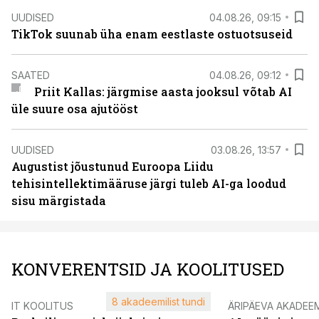
UUDISED
04.08.26, 09:15
TikTok suunab üha enam eestlaste ostuotsuseid
SAATED
04.08.26, 09:12
Priit Kallas: järgmise aasta jooksul võtab AI
üle suure osa ajutööst
UUDISED
03.08.26, 13:57
Augustist jõustunud Euroopa Liidu
tehisintellektimääruse järgi tuleb AI-ga loodud
sisu märgistada
KONVERENTSID JA KOOLITUSED
8 akadeemilist tundi
IT KOOLITUS
ÄRIPÄEVA AKADEE