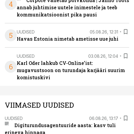
Corpore vahetab põlvkonda | Janno Toots
4
annab juhtimise uutele inimestele ja teeb
kommunikatsioonist pika pausi
UUDISED
05.08.26, 12:31
5
Havas Estonia nimetab ametisse uue juhi
UUDISED
03.08.26, 12:04
Karl Oder lahkub CV-Online’ist:
6
mugavustsoon on turundaja karjääri suurim
komistuskivi
VIIMASED UUDISED
UUDISED
06.08.26, 13:17
Digiturundusagentuuride aasta: kasv tuli
erineva hinnaga