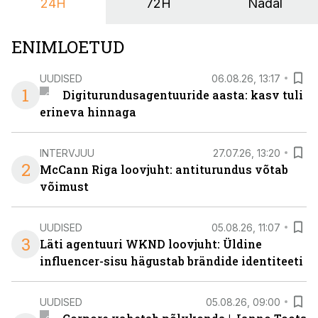
24H
72H
Nädal
ENIMLOETUD
UUDISED
06.08.26, 13:17
1
Digiturundusagentuuride aasta: kasv tuli
erineva hinnaga
INTERVJUU
27.07.26, 13:20
2
McCann Riga loovjuht: antiturundus võtab
võimust
UUDISED
05.08.26, 11:07
3
Läti agentuuri WKND loovjuht: Üldine
influencer-sisu hägustab brändide identiteeti
UUDISED
05.08.26, 09:00