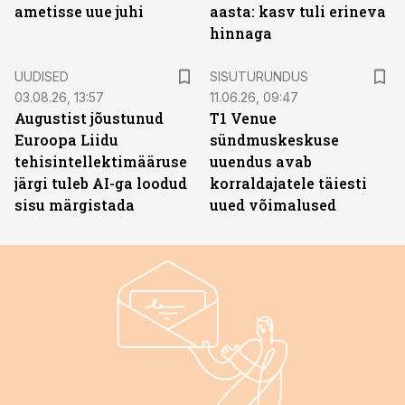
ametisse uue juhi
aasta: kasv tuli erineva
hinnaga
ST
UUDISED
SISUTURUNDUS
03.08.26, 13:57
11.06.26, 09:47
Augustist jõustunud
T1 Venue
Euroopa Liidu
sündmuskeskuse
tehisintellektimääruse
uuendus avab
järgi tuleb AI-ga loodud
korraldajatele täiesti
sisu märgistada
uued võimalused