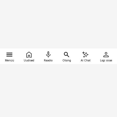
Menüü
Uudised
Raadio
Otsing
AI Chat
Logi sisse
Vana-Lõuna 39/1, 19094 Tallinn
(+372) 667 0111
bestmarketing@best-marketing.ee
Telli
Reklaam