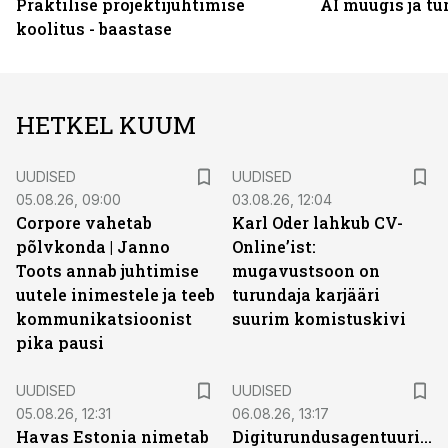
Praktilise projektijuhtimise
AI müügis ja t
koolitus - baastase
HETKEL KUUM
UUDISED
UUDISED
05.08.26, 09:00
03.08.26, 12:04
Corpore vahetab
Karl Oder lahkub CV-
põlvkonda | Janno
Online’ist:
Toots annab juhtimise
mugavustsoon on
uutele inimestele ja teeb
turundaja karjääri
kommunikatsioonist
suurim komistuskivi
pika pausi
UUDISED
UUDISED
05.08.26, 12:31
06.08.26, 13:17
Havas Estonia nimetab
Digiturundusagentuuride