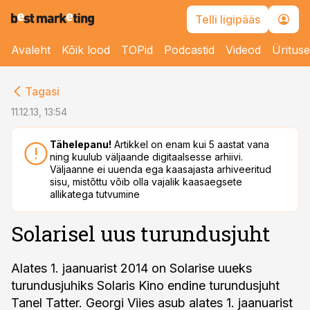
Telli ligipääs
Avaleht
Kõik lood
TOPid
Podcastid
Videod
Üritus
cebook
Tagasi
Twitter)
11.12.13, 13:54
kedIn
Tähelepanu!
Artikkel on enam kui 5 aastat vana
ning kuulub väljaande digitaalsesse arhiivi.
ail
Väljaanne ei uuenda ega kaasajasta arhiveeritud
sisu, mistõttu võib olla vajalik kaasaegsete
k
allikatega tutvumine
Solarisel uus turundusjuht
Alates 1. jaanuarist 2014 on Solarise uueks
turundusjuhiks Solaris Kino endine turundusjuht
Tanel Tatter. Georgi Viies asub alates 1. jaanuarist