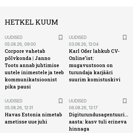
HETKEL KUUM
UUDISED
UUDISED
05.08.26, 09:00
03.08.26, 12:04
Corpore vahetab
Karl Oder lahkub CV-
põlvkonda | Janno
Online’ist:
Toots annab juhtimise
mugavustsoon on
uutele inimestele ja teeb
turundaja karjääri
kommunikatsioonist
suurim komistuskivi
pika pausi
UUDISED
UUDISED
05.08.26, 12:31
06.08.26, 13:17
Havas Estonia nimetab
Digiturundusagentuuride
ametisse uue juhi
aasta: kasv tuli erineva
hinnaga