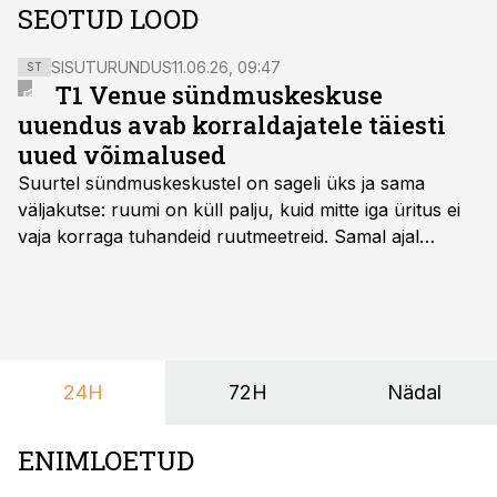
SEOTUD LOOD
SISUTURUNDUS
11.06.26, 09:47
ST
T1 Venue sündmuskeskuse
uuendus avab korraldajatele täiesti
uued võimalused
Suurtel sündmuskeskustel on sageli üks ja sama
väljakutse: ruumi on küll palju, kuid mitte iga üritus ei
vaja korraga tuhandeid ruutmeetreid. Samal ajal
soovivad ettevõtted ja korraldajad üha enam
paindlikkust – võimalust ühendada konverents, gala,
töötoad, meelelahutus ja võrgustumine tervikuks, ilma
et peaks kasutama mitut erinevat asukohta. T1
keskuses tegutsev sündmuskeskus T1 Venue on just
24H
72H
Nädal
nendele vajadustele vastanud uuendusega, mis pakub
senisest oluliselt rohkem lahendusi.
ENIMLOETUD