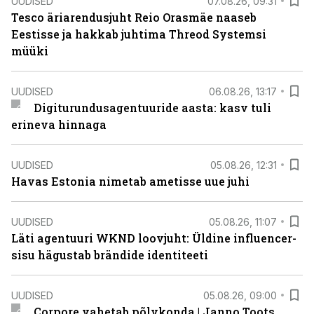
UUDISED
07.08.26, 09:31
Tesco äriarendusjuht Reio Orasmäe naaseb
Eestisse ja hakkab juhtima Threod Systemsi
müüki
UUDISED
06.08.26, 13:17
Digiturundusagentuuride aasta: kasv tuli
erineva hinnaga
UUDISED
05.08.26, 12:31
Havas Estonia nimetab ametisse uue juhi
UUDISED
05.08.26, 11:07
Läti agentuuri WKND loovjuht: Üldine influencer-
sisu hägustab brändide identiteeti
UUDISED
05.08.26, 09:00
Corpore vahetab põlvkonda | Janno Toots