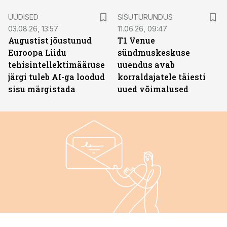
ST
UUDISED
SISUTURUNDUS
03.08.26, 13:57
11.06.26, 09:47
Augustist jõustunud
T1 Venue
Euroopa Liidu
sündmuskeskuse
tehisintellektimääruse
uuendus avab
järgi tuleb AI-ga loodud
korraldajatele täiesti
sisu märgistada
uued võimalused