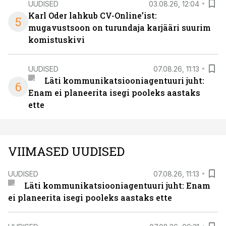
UUDISED
03.08.26, 12:04
Karl Oder lahkub CV-Online’ist:
5
mugavustsoon on turundaja karjääri suurim
komistuskivi
UUDISED
07.08.26, 11:13
Läti kommunikatsiooniagentuuri juht:
6
Enam ei planeerita isegi pooleks aastaks
ette
VIIMASED UUDISED
UUDISED
07.08.26, 11:13
Läti kommunikatsiooniagentuuri juht: Enam
ei planeerita isegi pooleks aastaks ette