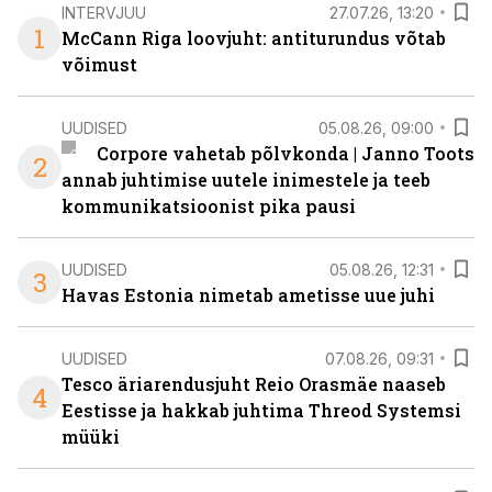
INTERVJUU
27.07.26, 13:20
1
McCann Riga loovjuht: antiturundus võtab
võimust
UUDISED
05.08.26, 09:00
Corpore vahetab põlvkonda | Janno Toots
2
annab juhtimise uutele inimestele ja teeb
kommunikatsioonist pika pausi
UUDISED
05.08.26, 12:31
3
Havas Estonia nimetab ametisse uue juhi
UUDISED
07.08.26, 09:31
Tesco äriarendusjuht Reio Orasmäe naaseb
4
Eestisse ja hakkab juhtima Threod Systemsi
müüki