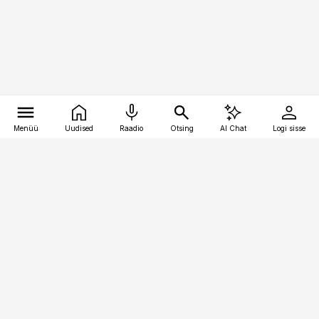
Menüü
Uudised
Raadio
Otsing
AI Chat
Logi sisse
Vana-Lõuna 39/1, 19094 Tallinn
(+372) 667 0111
bestmarketing@best-marketing.ee
Telli
Reklaam
Firmast