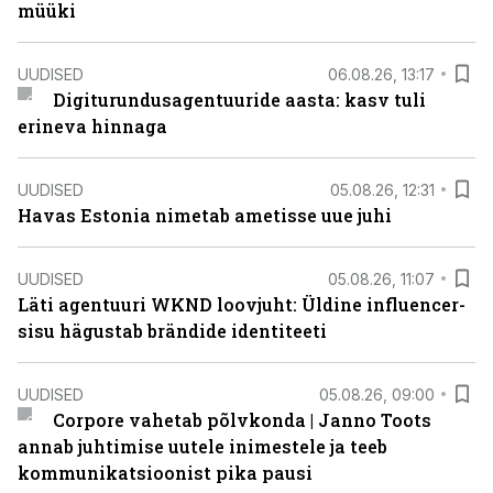
müüki
UUDISED
06.08.26, 13:17
Digiturundusagentuuride aasta: kasv tuli
erineva hinnaga
UUDISED
05.08.26, 12:31
Havas Estonia nimetab ametisse uue juhi
UUDISED
05.08.26, 11:07
Läti agentuuri WKND loovjuht: Üldine influencer-
sisu hägustab brändide identiteeti
UUDISED
05.08.26, 09:00
Corpore vahetab põlvkonda | Janno Toots
annab juhtimise uutele inimestele ja teeb
kommunikatsioonist pika pausi