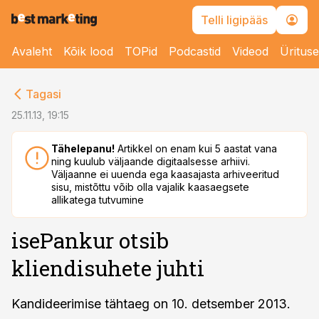
Telli ligipääs
Avaleht
Kõik lood
TOPid
Podcastid
Videod
Üritus
cebook
Tagasi
Twitter)
25.11.13, 19:15
kedIn
Tähelepanu!
Artikkel on enam kui 5 aastat vana
ning kuulub väljaande digitaalsesse arhiivi.
ail
Väljaanne ei uuenda ega kaasajasta arhiveeritud
sisu, mistõttu võib olla vajalik kaasaegsete
k
allikatega tutvumine
isePankur otsib
kliendisuhete juhti
Kandideerimise tähtaeg on 10. detsember 2013.