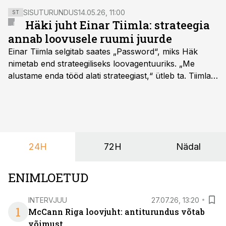
SISUTURUNDUS
14.05.26, 11:00
ST
Häki juht Einar Tiimla: strateegia
annab loovusele ruumi juurde
Einar Tiimla selgitab saates „Password“, miks Häk
nimetab end strateegiliseks loovagentuuriks. „Me
alustame enda tööd alati strateegiast,“ ütleb ta. Tiimla
sõnul aitab põhjalik eeltöö vältida olukorda, kus klient
hakkab alles esimeste visuaalide pealt mõtlema, mida
ta tegelikult tahab.
24H
72H
Nädal
ENIMLOETUD
INTERVJUU
27.07.26, 13:20
1
McCann Riga loovjuht: antiturundus võtab
võimust