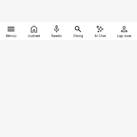
Menüü
Uudised
Raadio
Otsing
AI Chat
Logi sisse
Vana-Lõuna 39/1, 19094 Tallinn
(+372) 667 0111
bestmarketing@best-marketing.ee
Telli
Reklaam
Firmast
Sisu kasutamisõigused
Ajakirjaniku
eetikakoodeks