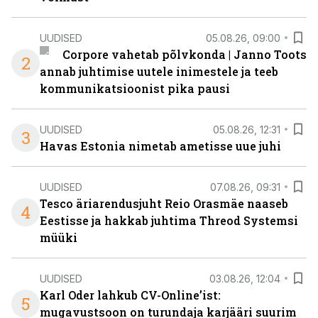
UUDISED
05.08.26, 09:00
Corpore vahetab põlvkonda | Janno Toots
2
annab juhtimise uutele inimestele ja teeb
kommunikatsioonist pika pausi
UUDISED
05.08.26, 12:31
3
Havas Estonia nimetab ametisse uue juhi
UUDISED
07.08.26, 09:31
Tesco äriarendusjuht Reio Orasmäe naaseb
4
Eestisse ja hakkab juhtima Threod Systemsi
müüki
UUDISED
03.08.26, 12:04
Karl Oder lahkub CV-Online’ist:
5
mugavustsoon on turundaja karjääri suurim