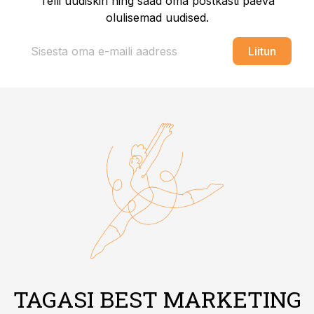
Telli uudiskiri ning saad oma postkasti päeva
olulisemad uudised.
Liitun
TAGASI BEST MARKETING