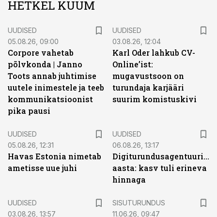
HETKEL KUUM
UUDISED
UUDISED
05.08.26, 09:00
03.08.26, 12:04
Corpore vahetab
Karl Oder lahkub CV-
põlvkonda | Janno
Online’ist:
Toots annab juhtimise
mugavustsoon on
uutele inimestele ja teeb
turundaja karjääri
kommunikatsioonist
suurim komistuskivi
pika pausi
UUDISED
UUDISED
05.08.26, 12:31
06.08.26, 13:17
Havas Estonia nimetab
Digiturundusagentuuride
ametisse uue juhi
aasta: kasv tuli erineva
hinnaga
ST
UUDISED
SISUTURUNDUS
03.08.26, 13:57
11.06.26, 09:47