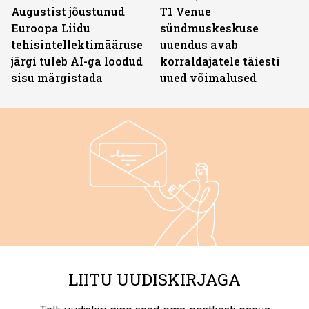
Augustist jõustunud
T1 Venue
Euroopa Liidu
sündmuskeskuse
tehisintellektimääruse
uuendus avab
järgi tuleb AI-ga loodud
korraldajatele täiesti
sisu märgistada
uued võimalused
LIITU UUDISKIRJAGA