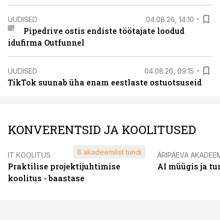
UUDISED
04.08.26, 14:10
Pipedrive ostis endiste töötajate loodud
idufirma Outfunnel
UUDISED
04.08.26, 09:15
TikTok suunab üha enam eestlaste ostuotsuseid
KONVERENTSID JA KOOLITUSED
8 akadeemilist tundi
IT KOOLITUS
ÄRIPÄEVA AKADEE
Praktilise projektijuhtimise
AI müügis ja t
koolitus - baastase