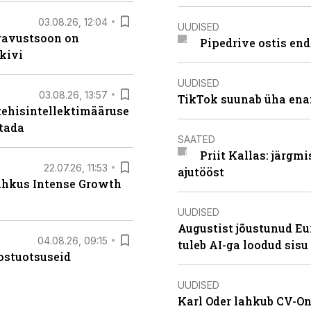
03.08.26, 12:04
UUDISED
ugavustsoon on
Pipedrive ostis end
kivi
UUDISED
03.08.26, 13:57
TikTok suunab üha ena
tehisintellektimääruse
stada
SAATED
Priit Kallas: järgm
22.07.26, 11:53
ajutööst
lahkus Intense Growth
UUDISED
Augustist jõustunud Eu
04.08.26, 09:15
tuleb AI-ga loodud sis
ostuotsuseid
UUDISED
Karl Oder lahkub CV-On