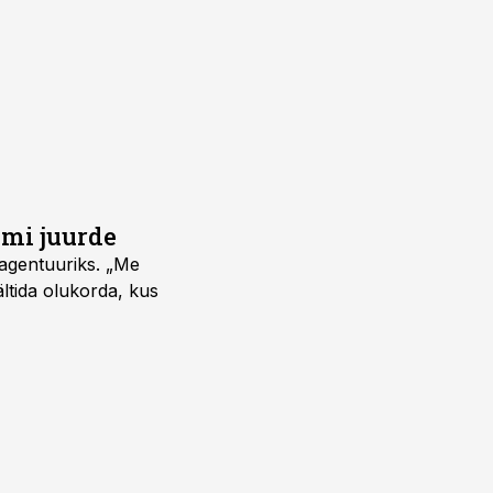
umi juurde
vagentuuriks. „Me
ältida olukorda, kus