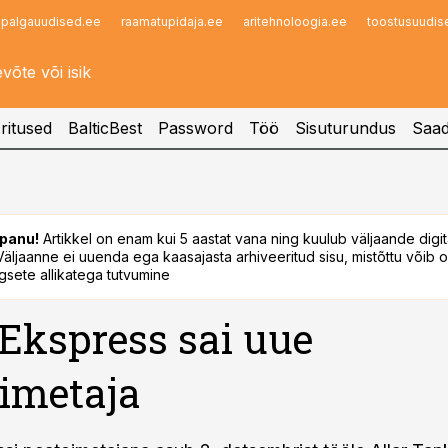
palgauudised.ee
raamatupidaja.ee
aritehnoloogia.ee
toostusuudis
Infopank
Radar
ritused
BalticBest
Password
Töö
Sisuturundus
Saad
panu!
Artikkel on enam kui 5 aastat vana ning kuulub väljaande digi
. Väljaanne ei uuenda ega kaasajasta arhiveeritud sisu, mistõttu võib ol
sete allikatega tutvumine
 Ekspress sai uue
imetaja