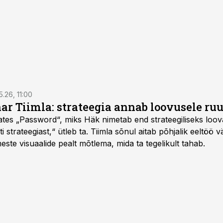
5.26, 11:00
nar Tiimla: strateegia annab loovusele ru
saates „Password“, miks Häk nimetab end strateegiliseks loo
 strateegiast,“ ütleb ta. Tiimla sõnul aitab põhjalik eeltöö v
meste visuaalide pealt mõtlema, mida ta tegelikult tahab.