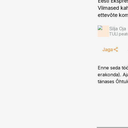
Eesti Ekspre
Viimased kah
ettevõte kom
Silja Oja
TULI peat
Jaga
Enne seda töö
erakonda). Aja
tänases Õhtul