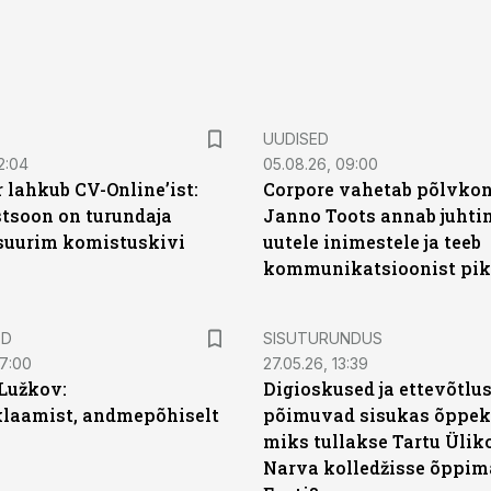
UUDISED
2:04
05.08.26, 09:00
 lahkub CV-Online’ist:
Corpore vahetab põlvkon
soon on turundaja
Janno Toots annab juhti
 suurim komistuskivi
uutele inimestele ja teeb
kommunikatsioonist pik
ST
ED
SISUTURUNDUS
07:00
27.05.26, 13:39
Lužkov:
Digioskused ja ettevõtlu
klaamist, andmepõhiselt
põimuvad sisukas õppek
miks tullakse Tartu Ülik
Narva kolledžisse õppim