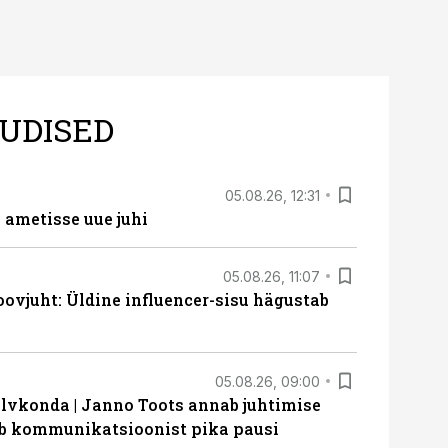
UDISED
05.08.26, 12:31
ametisse uue juhi
05.08.26, 11:07
ovjuht: Üldine influencer-sisu hägustab
05.08.26, 09:00
lvkonda | Janno Toots annab juhtimise
eeb kommunikatsioonist pika pausi