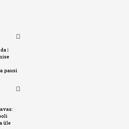
da |
mise
a pausi
s
avas:
ooli
a üle