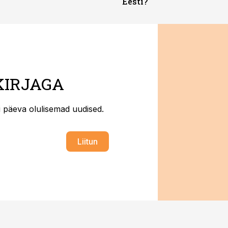
Eesti?
KIRJAGA
ti päeva olulisemad uudised.
Liitun