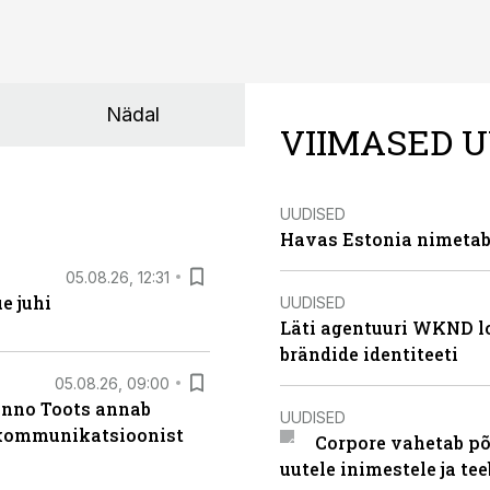
Nädal
VIIMASED U
UUDISED
Havas Estonia nimetab 
05.08.26, 12:31
e juhi
UUDISED
Läti agentuuri WKND lo
brändide identiteeti
05.08.26, 09:00
anno Toots annab
UUDISED
b kommunikatsioonist
Corpore vahetab põ
uutele inimestele ja t