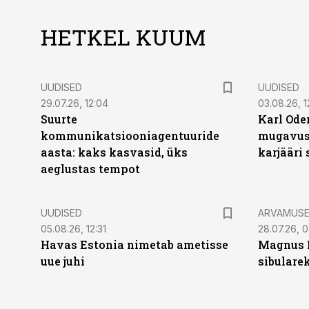
HETKEL KUUM
UUDISED
UUDISED
29.07.26, 12:04
03.08.26, 1
Suurte
Karl Oder
kommunikatsiooniagentuuride
mugavust
aasta: kaks kasvasid, üks
karjääri
aeglustas tempot
UUDISED
ARVAMUS
05.08.26, 12:31
28.07.26, 
Havas Estonia nimetab ametisse
Magnus 
uue juhi
sibulare