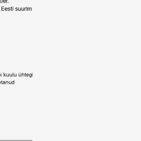
ler.
 Eesti suurim
i kuulu ühtegi
öötanud