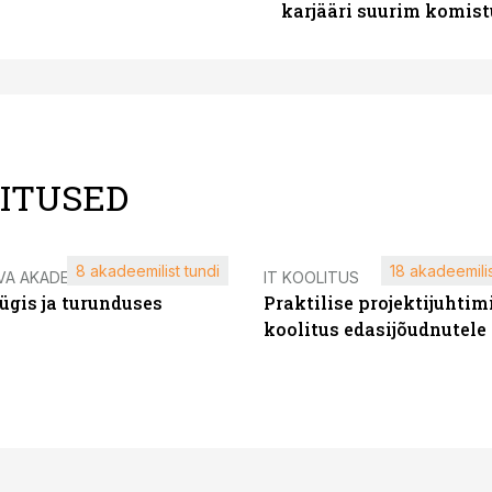
karjääri suurim komist
LITUSED
8 akadeemilist tundi
18 akadeemilis
VA AKADEEMIA
IT KOOLITUS
ügis ja turunduses
Praktilise projektijuhtim
koolitus edasijõudnutele