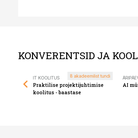
KONVERENTSID JA KOO
8 akadeemilist tundi
IT KOOLITUS
ÄRIPÄE
Praktilise projektijuhtimise
AI mü
koolitus - baastase