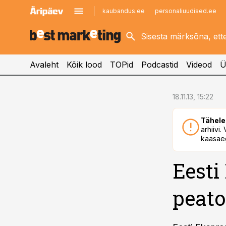
kaubandus.ee
personaliuudised.ee
kinnisvarauudised.ee
imelineajalugu.ee
logistikauudised.ee
imelineteadus.ee
Avaleht
Kõik lood
TOPid
Podcastid
Videod
Ü
cebook
18.11.13, 15:22
Twitter)
Tähele
kedIn
arhiivi
kaasaeg
ail
Eesti
k
peato