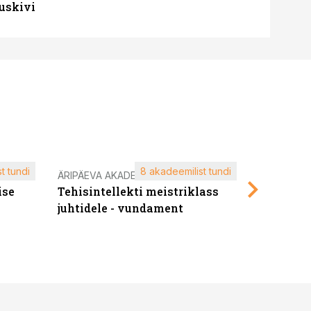
uskivi
t tundi
8 akadeemilist tundi
ÄRIPÄEVA AKADEEMIA
ÄRIPÄEVA 
ise
Tehisintellekti meistriklass
Edukate f
juhtidele - vundament
kliendiü