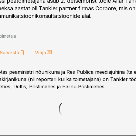
ssi peatoimetajana asub 2. detsembrist tööle Allar Tank
eksa aastat oli Tankler partner firmas Corpore, mis on
munikatsioonikonsultatsioonide alal.
oimetaja
Salvesta
Vihja
tas peaministri nõunikuna ja Res Publica meediajuhina (ta e
kirjanikuna (nii reporteri kui ka toimetajana) on Tankler t
ehes, Delfis, Postimehes ja Pärnu Postimehes.