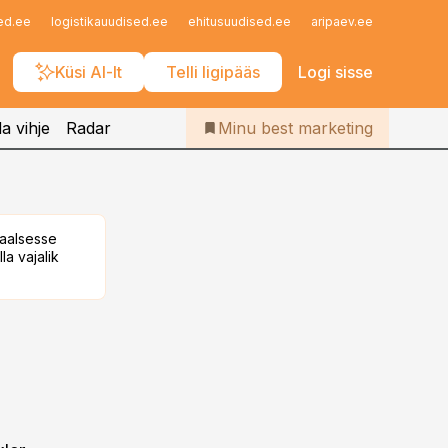
Iseteenindus
ed.ee
logistikauudised.ee
ehitusuudised.ee
aripaev.ee
finantsu
Telli Bestmarketing
Küsi AI-lt
Telli ligipääs
Logi sisse
a vihje
Radar
Minu best marketing
taalsesse
la vajalik