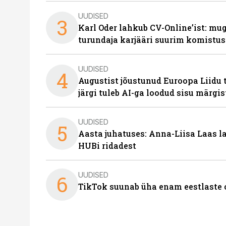
UUDISED
3
Karl Oder lahkub CV-Online’ist: m
turundaja karjääri suurim komistus
UUDISED
4
Augustist jõustunud Euroopa Liidu 
järgi tuleb AI-ga loodud sisu märgi
UUDISED
5
Aasta juhatuses: Anna-Liisa Laas 
HUBi ridadest
UUDISED
6
TikTok suunab üha enam eestlaste 