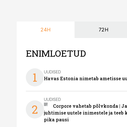
24H
72H
ENIMLOETUD
UUDISED
1
Havas Estonia nimetab ametisse uu
UUDISED
2
Corpore vahetab põlvkonda | J
juhtimise uutele inimestele ja tee
pika pausi