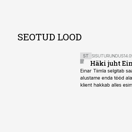
SEOTUD LOOD
ST
SISUTURUNDUS
14.0
Häki juht Ei
Einar Tiimla selgitab 
alustame enda tööd alati
klient hakkab alles esi