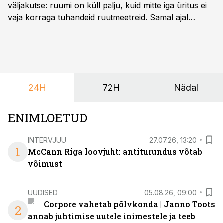
väljakutse: ruumi on küll palju, kuid mitte iga üritus ei
vaja korraga tuhandeid ruutmeetreid. Samal ajal
soovivad ettevõtted ja korraldajad üha enam
paindlikkust – võimalust ühendada konverents, gala,
töötoad, meelelahutus ja võrgustumine tervikuks, ilma
et peaks kasutama mitut erinevat asukohta. T1
keskuses tegutsev sündmuskeskus T1 Venue on just
24H
72H
Nädal
nendele vajadustele vastanud uuendusega, mis pakub
senisest oluliselt rohkem lahendusi.
ENIMLOETUD
INTERVJUU
27.07.26, 13:20
1
McCann Riga loovjuht: antiturundus võtab
võimust
UUDISED
05.08.26, 09:00
Corpore vahetab põlvkonda | Janno Toots
2
annab juhtimise uutele inimestele ja teeb