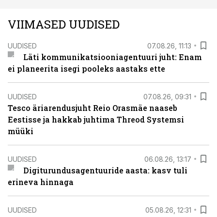
VIIMASED UUDISED
UUDISED
07.08.26, 11:13
Läti kommunikatsiooniagentuuri juht: Enam
ei planeerita isegi pooleks aastaks ette
UUDISED
07.08.26, 09:31
Tesco äriarendusjuht Reio Orasmäe naaseb
Eestisse ja hakkab juhtima Threod Systemsi
müüki
UUDISED
06.08.26, 13:17
Digiturundusagentuuride aasta: kasv tuli
erineva hinnaga
UUDISED
05.08.26, 12:31