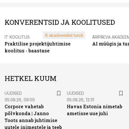
KONVERENTSID JA KOOLITUSED
8 akadeemilist tundi
IT KOOLITUS
ÄRIPÄEVA AKADEE
Praktilise projektijuhtimise
AI müügis ja t
koolitus - baastase
HETKEL KUUM
UUDISED
UUDISED
05.08.26, 09:00
05.08.26, 12:31
Corpore vahetab
Havas Estonia nimetab
põlvkonda | Janno
ametisse uue juhi
Toots annab juhtimise
uutele inimestele ja teeb