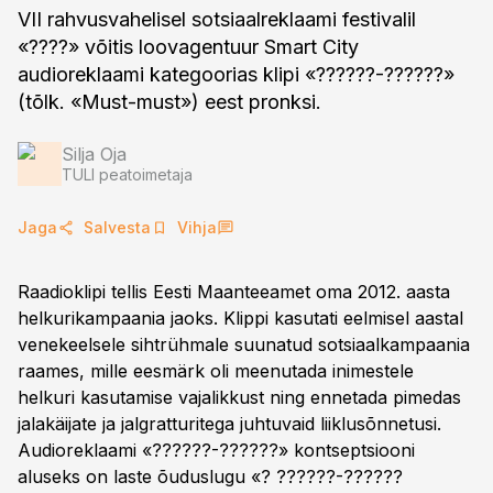
VII rahvusvahelisel sotsiaalreklaami festivalil
«????» võitis loovagentuur Smart City
audioreklaami kategoorias klipi «??????-??????»
(tõlk. «Must-must») eest pronksi.
Silja Oja
TULI peatoimetaja
Jaga
Salvesta
Vihja
Raadioklipi tellis Eesti Maanteeamet oma 2012. aasta
helkurikampaania jaoks. Klippi kasutati eelmisel aastal
venekeelsele sihtrühmale suunatud sotsiaalkampaania
raames, mille eesmärk oli meenutada inimestele
helkuri kasutamise vajalikkust ning ennetada pimedas
jalakäijate ja jalgratturitega juhtuvaid liiklusõnnetusi.
Audioreklaami «??????-??????» kontseptsiooni
aluseks on laste õuduslugu «? ??????-??????