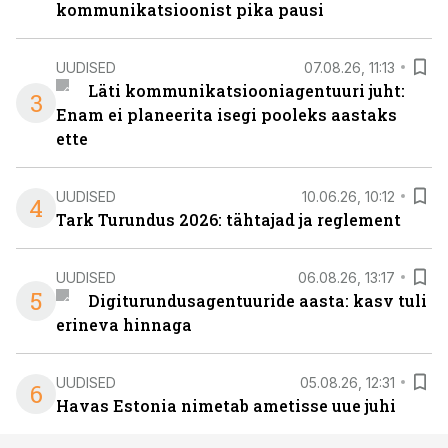
kommunikatsioonist pika pausi
UUDISED
07.08.26, 11:13
Läti kommunikatsiooniagentuuri juht:
3
Enam ei planeerita isegi pooleks aastaks
ette
UUDISED
10.06.26, 10:12
4
Tark Turundus 2026: tähtajad ja reglement
UUDISED
06.08.26, 13:17
5
Digiturundusagentuuride aasta: kasv tuli
erineva hinnaga
UUDISED
05.08.26, 12:31
6
Havas Estonia nimetab ametisse uue juhi