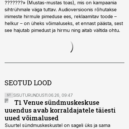
???????» (Mustas-mustas toas), mis on kampaania
sihtrühmale väga tuttav. Audioversioonis rõhutakse
inimeste hirmule pimeduse ees, reklaamitav toode –
helkur – on üheks võimaluseks, et ennast päästa, sest
see hajutab pimedust ja hirmu ning aitab vältida ohtu.
SEOTUD LOOD
SISUTURUNDUS
11.06.26, 09:47
ST
T1 Venue sündmuskeskuse
uuendus avab korraldajatele täiesti
uued võimalused
Suurtel sündmuskeskustel on sageli üks ja sama