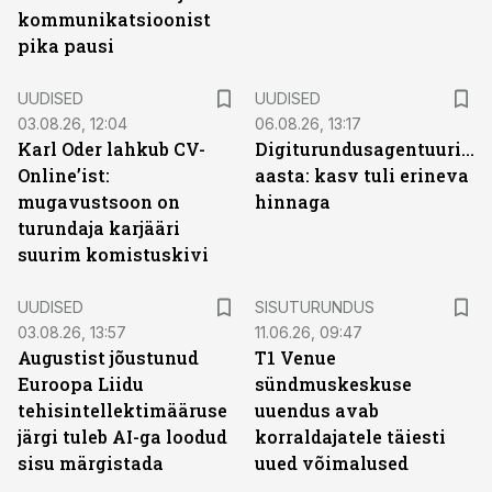
kommunikatsioonist
pika pausi
UUDISED
UUDISED
03.08.26, 12:04
06.08.26, 13:17
Karl Oder lahkub CV-
Digiturundusagentuuride
Online’ist:
aasta: kasv tuli erineva
mugavustsoon on
hinnaga
turundaja karjääri
suurim komistuskivi
ST
UUDISED
SISUTURUNDUS
03.08.26, 13:57
11.06.26, 09:47
Augustist jõustunud
T1 Venue
Euroopa Liidu
sündmuskeskuse
tehisintellektimääruse
uuendus avab
järgi tuleb AI-ga loodud
korraldajatele täiesti
sisu märgistada
uued võimalused