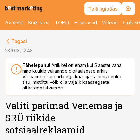
Telli ligipääs
Avaleht
Kõik lood
TOPid
Podcastid
Videod
Üritus
cebook
Tagasi
Twitter)
23.10.13, 12:48
kedIn
Tähelepanu!
Artikkel on enam kui 5 aastat vana
ning kuulub väljaande digitaalsesse arhiivi.
ail
Väljaanne ei uuenda ega kaasajasta arhiveeritud
sisu, mistõttu võib olla vajalik kaasaegsete
k
allikatega tutvumine
Valiti parimad Venemaa ja
SRÜ riikide
sotsiaalreklaamid