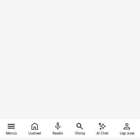
Menüü
Uudised
Raadio
Otsing
AI Chat
Logi sisse